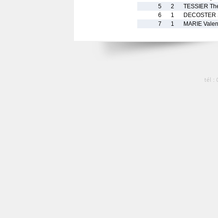
5
2
TESSIER Th
6
1
DECOSTER 
7
1
MARIE Valen
tél :