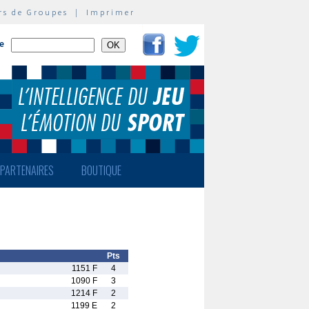
rs de Groupes
|
Imprimer
te
PARTENAIRES
BOUTIQUE
Pts
1151 F
4
1090 F
3
1214 F
2
1199 E
2