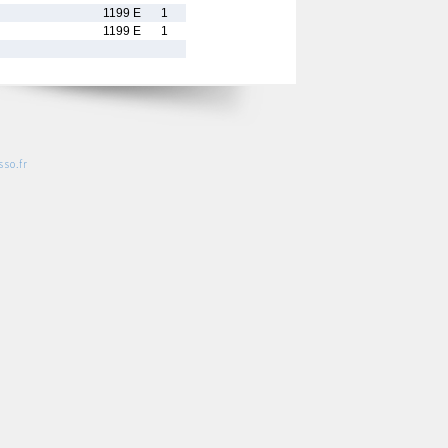
1199 E
1
1199 E
1
so.fr