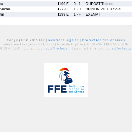
ea
1199 E
0 - 1
DUPOST Thimeo
Sacha
1279 F
1 - 0
BRINON VIGIER Solal
tin
1199 E
1 - F
EXEMPT
Copyright © 2015 FFE |
Mentions légales
|
Protection des données
Fédération Française des Echecs |
6 rue de l'Eglise | 92600 ASNIERES SUR SEINE
01 39 44 65 80
| contact :
contact@ffechecs.fr
| webmestre :
erick.mouret@echecs.as