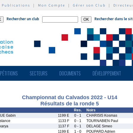
|
Publications
|
Mon Compte
|
Gérer son Club
|
Directeu
Rechercher un club
Rechercher dans le si
PÉTITIONS
SECTEURS
DOCUMENTS
DÉVELOPPEMENT
Championnat du Calvados 2022 - U14
Résultats de la ronde 5
Res.
Noirs
UE Gabin
1199 E
0 - 1
CHARISIS Kosmas
tance
1133 F
0 - 1
TOURNABIEN Paul
karya
1137 F
0 - 1
DELAGE Simeo
1199 E
1 - 0
POUPARD Adrien