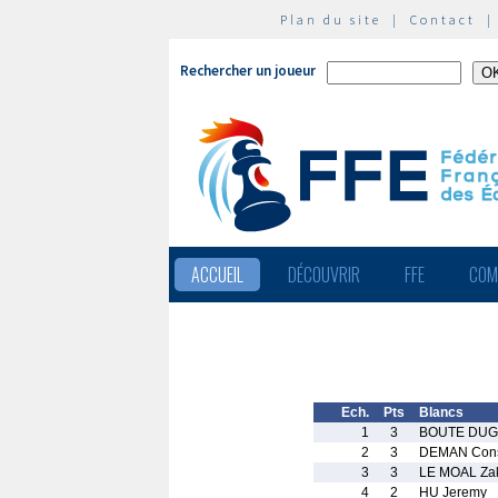
Plan du site
|
Contact
Rechercher un joueur
ACCUEIL
DÉCOUVRIR
FFE
COM
Ech.
Pts
Blancs
1
3
BOUTE DUG
2
3
DEMAN Cons
3
3
LE MOAL Za
4
2
HU Jeremy