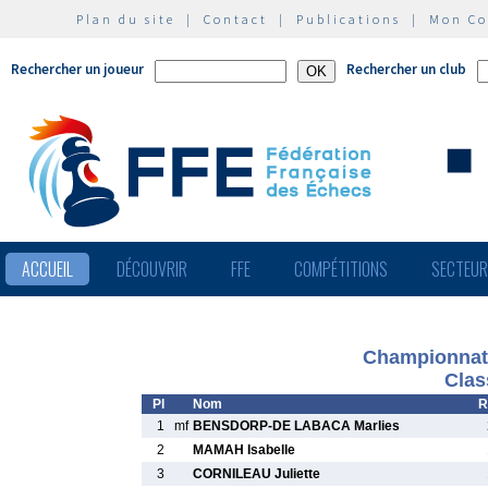
Plan du site
|
Contact
|
Publications
|
Mon C
Rechercher un joueur
Rechercher un club
ACCUEIL
DÉCOUVRIR
FFE
COMPÉTITIONS
SECTEU
Championnat 
Clas
Pl
Nom
R
1
mf
BENSDORP-DE LABACA Marlies
2
MAMAH Isabelle
3
CORNILEAU Juliette