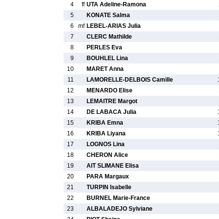
4
ff
UTA Adeline-Ramona
5
KONATE Salma
6
mf
LEBEL-ARIAS Julia
7
CLERC Mathilde
8
PERLES Eva
9
BOUHLEL Lina
10
MARET Anna
11
LAMORELLE-DELBOIS Camille
12
MENARDO Elise
13
LEMAITRE Margot
14
DE LABACA Julia
15
KRIBA Emna
16
KRIBA Liyana
17
LOGNOS Lina
18
CHERON Alice
19
AIT SLIMANE Elisa
20
PARA Margaux
21
TURPIN Isabelle
22
BURNEL Marie-France
23
ALBALADEJO Sylviane