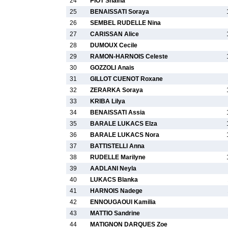
24
PIOT Shaina
25
BENAISSATI Soraya
26
SEMBEL RUDELLE Nina
27
CARISSAN Alice
28
DUMOUX Cecile
29
RAMON-HARNOIS Celeste
30
GOZZOLI Anais
31
GILLOT CUENOT Roxane
32
ZERARKA Soraya
33
KRIBA Lilya
34
BENAISSATI Assia
35
BARALE LUKACS Elza
36
BARALE LUKACS Nora
37
BATTISTELLI Anna
38
RUDELLE Marilyne
39
AADLANI Neyla
40
LUKACS Blanka
41
HARNOIS Nadege
42
ENNOUGAOUI Kamilia
43
MATTIO Sandrine
44
MATIGNON DARQUES Zoe