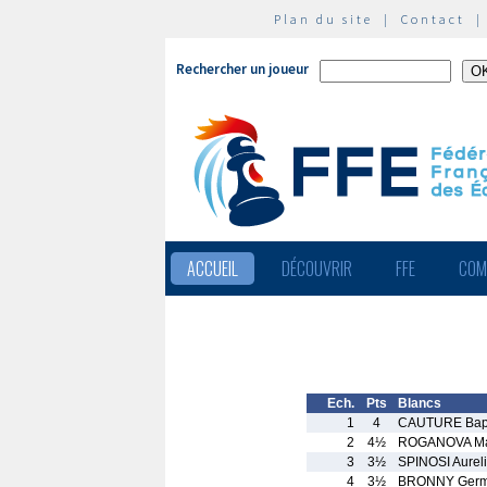
Plan du site
|
Contact
Rechercher un joueur
ACCUEIL
DÉCOUVRIR
FFE
COM
Ech.
Pts
Blancs
1
4
CAUTURE Bapt
2
4½
ROGANOVA M
3
3½
SPINOSI Aurel
4
3½
BRONNY Germ