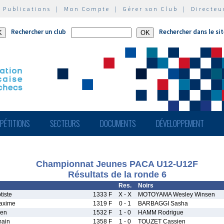
|
Publications
|
Mon Compte
|
Gérer son Club
|
Directeu
Rechercher un club
Rechercher dans le si
PÉTITIONS
SECTEURS
DOCUMENTS
DÉVELOPPEMENT
Championnat Jeunes PACA U12-U12F
Résultats de la ronde 6
Res.
Noirs
iste
1333 F
X - X
MOTOYAMA Wesley Winsen
axime
1319 F
0 - 1
BARBAGGI Sasha
ien
1532 F
1 - 0
HAMM Rodrigue
ain
1358 F
1 - 0
TOUZET Cassien