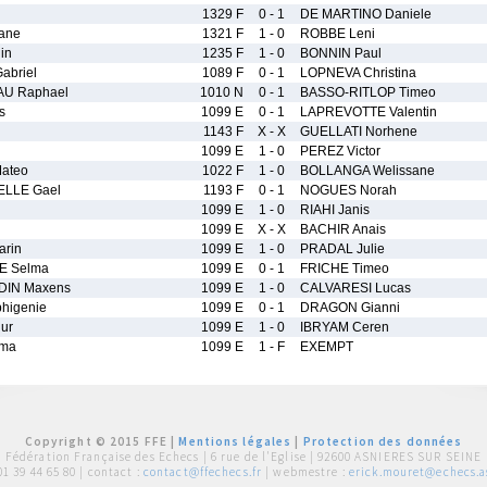
1329 F
0 - 1
DE MARTINO Daniele
ane
1321 F
1 - 0
ROBBE Leni
in
1235 F
1 - 0
BONNIN Paul
briel
1089 F
0 - 1
LOPNEVA Christina
U Raphael
1010 N
0 - 1
BASSO-RITLOP Timeo
s
1099 E
0 - 1
LAPREVOTTE Valentin
1143 F
X - X
GUELLATI Norhene
1099 E
1 - 0
PEREZ Victor
ateo
1022 F
1 - 0
BOLLANGA Welissane
LLE Gael
1193 F
0 - 1
NOGUES Norah
1099 E
1 - 0
RIAHI Janis
1099 E
X - X
BACHIR Anais
rin
1099 E
1 - 0
PRADAL Julie
E Selma
1099 E
0 - 1
FRICHE Timeo
IN Maxens
1099 E
1 - 0
CALVARESI Lucas
higenie
1099 E
0 - 1
DRAGON Gianni
ur
1099 E
1 - 0
IBRYAM Ceren
mma
1099 E
1 - F
EXEMPT
Copyright © 2015 FFE |
Mentions légales
|
Protection des données
Fédération Française des Echecs |
6 rue de l'Eglise | 92600 ASNIERES SUR SEINE
01 39 44 65 80
| contact :
contact@ffechecs.fr
| webmestre :
erick.mouret@echecs.as