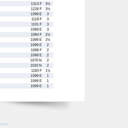
1313 F
3½
1226 F
3½
1099 E
3
1118 F
3
1101 F
3
1099 E
3
1084 F
2½
1099 E
2½
1099 E
2
1096 F
2
1099 E
2
1070 N
2
1020 N
2
1183 F
1½
1099 E
1
1099 E
1
1099 E
1
so.fr