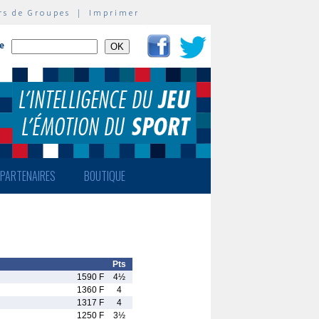
rs de Groupes
|
Imprimer
te
PARTENAIRES
BOUTIQUE
Pts
1590 F
4½
1360 F
4
1317 F
4
1250 F
3½