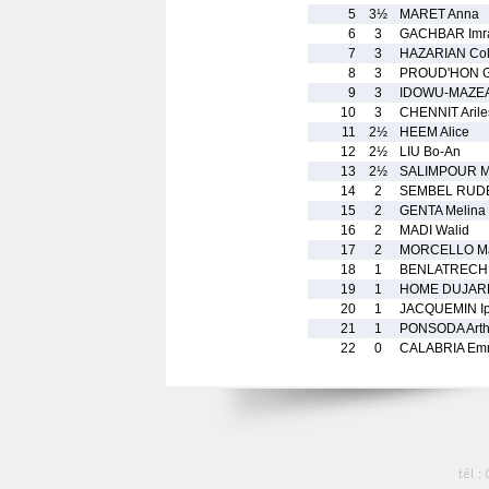
5
3½
MARET Anna
6
3
GACHBAR Imr
7
3
HAZARIAN Col
8
3
PROUD'HON Ga
9
3
IDOWU-MAZEA
10
3
CHENNIT Arile
11
2½
HEEM Alice
12
2½
LIU Bo-An
13
2½
SALIMPOUR M
14
2
SEMBEL RUDE
15
2
GENTA Melina
16
2
MADI Walid
17
2
MORCELLO Ma
18
1
BENLATRECH
19
1
HOME DUJARD
20
1
JACQUEMIN Ip
21
1
PONSODA Arth
22
0
CALABRIA E
tél :