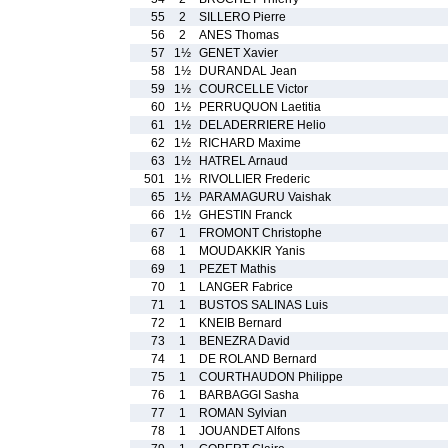
55
2
SILLERO Pierre
56
2
ANES Thomas
57
1½
GENET Xavier
58
1½
DURANDAL Jean
59
1½
COURCELLE Victor
60
1½
PERRUQUON Laetitia
61
1½
DELADERRIERE Helio
62
1½
RICHARD Maxime
63
1½
HATREL Arnaud
501
1½
RIVOLLIER Frederic
65
1½
PARAMAGURU Vaishak
66
1½
GHESTIN Franck
67
1
FROMONT Christophe
68
1
MOUDAKKIR Yanis
69
1
PEZET Mathis
70
1
LANGER Fabrice
71
1
BUSTOS SALINAS Luis
72
1
KNEIB Bernard
73
1
BENEZRA David
74
1
DE ROLAND Bernard
75
1
COURTHAUDON Philippe
76
1
BARBAGGI Sasha
77
1
ROMAN Sylvian
78
1
JOUANDET Alfons