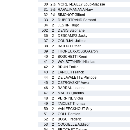
30
2½
MORET-BAILLY Loup-Matisse
31
2½
RAFALIMANANA Hary
32
2½
SIMONOT Gilbert
33
2
DUBERTRAND Bernard
34
2
JESTIN Hugo
502
2
DENIS Stephane
36
2
DESCAMPS Jacky
37
2
COURJAL Juliette
38
2
BATOUT Ethan
39
2
THOREUX-JOSSO Aaron
40
2
BOSCHETTI Remi
41
2
WOLSZTYNSKI Nicolas
42
2
BRUN Emilie
43
2
LANGER Franck
44
2
DE LAVALETTE Philippe
45
2
OSTROVSKIY Vova
46
2
BARRAU Leanna
47
2
MAURY Quentin
48
2
PERRINE Victor
49
2
TAICLET Thomas
50
2
VAN EECKHOUT Guy
51
2
COLL Damien
52
2
BOSC Frederic
53
2
COQUELLE Addison
54
2
BROCHET Thierry