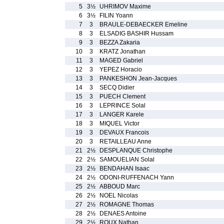
5
3½
UHRIMOV Maxime
6
3½
FILIN Yoann
7
3
BRAULE-DEBAECKER Emeline
8
3
ELSADIG BASHIR Hussam
9
3
BEZZA Zakaria
10
3
KRATZ Jonathan
11
3
MAGED Gabriel
12
3
YEPEZ Horacio
13
3
PANKESHON Jean-Jacques
14
3
SECQ Didier
15
3
PUECH Clement
16
3
LEPRINCE Solal
17
3
LANGER Karele
18
3
MIQUEL Victor
19
3
DEVAUX Francois
20
3
RETAILLEAU Anne
21
2½
DESPLANQUE Christophe
22
2½
SAMOUELIAN Solal
23
2½
BENDAHAN Isaac
24
2½
ODONI-RUFFENACH Yann
25
2½
ABBOUD Marc
26
2½
NOEL Nicolas
27
2½
ROMAGNE Thomas
28
2½
DENAES Antoine
29
2½
ROUX Nathan