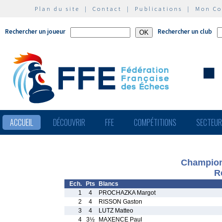
Plan du site
|
Contact
|
Publications
|
Mon C
Rechercher un joueur
Rechercher un club
ACCUEIL
DÉCOUVRIR
FFE
COMPÉTITIONS
SECTEU
Champion
R
Ech.
Pts
Blancs
1
4
PROCHAZKA Margot
2
4
RISSON Gaston
3
4
LUTZ Matteo
4
3½
MAXENCE Paul