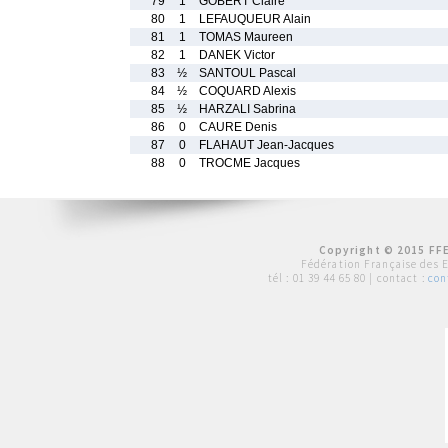
79
1
GOBERT Claire
80
1
LEFAUQUEUR Alain
81
1
TOMAS Maureen
82
1
DANEK Victor
83
½
SANTOUL Pascal
84
½
COQUARD Alexis
85
½
HARZALI Sabrina
86
0
CAURE Denis
87
0
FLAHAUT Jean-Jacques
88
0
TROCME Jacques
Copyright © 2015 FFE
Fédération Française des 
tél :
01 39 44 65 80
| contact :
con