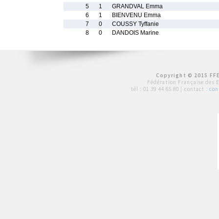
5
1
GRANDVAL Emma
6
1
BIENVENU Emma
7
0
COUSSY Tyffanie
8
0
DANDOIS Marine
Copyright © 2015 FFE
Fédération Française des 
tél :
01 39 44 65 80
| contact :
con