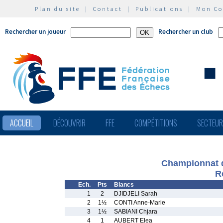
Plan du site
|
Contact
|
Publications
|
Mon C
Rechercher un joueur
Rechercher un club
ACCUEIL
DÉCOUVRIR
FFE
COMPÉTITIONS
SECTEU
Championnat d
R
Ech.
Pts
Blancs
1
2
DJIDJELI Sarah
2
1½
CONTI Anne-Marie
3
1½
SABIANI Chjara
4
1
AUBERT Elea