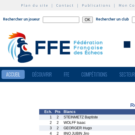
Plan du site
|
Contact
|
Publications
|
Mon C
Rechercher un joueur
Rechercher un club
ACCUEIL
DÉCOUVRIR
FFE
COMPÉTITIONS
SECTEU
R
Ech.
Pts
Blancs
1
2
STEINMETZ Baptiste
2
2
WOLFF Isaac
3
2
GEORGER Hugo
4
2
IINO JUBIN Jiro