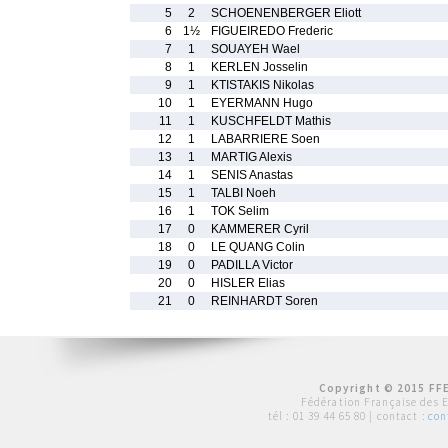
5
2
SCHOENENBERGER Eliott
6
1½
FIGUEIREDO Frederic
7
1
SOUAYEH Wael
8
1
KERLEN Josselin
9
1
KTISTAKIS Nikolas
10
1
EYERMANN Hugo
11
1
KUSCHFELDT Mathis
12
1
LABARRIERE Soen
13
1
MARTIG Alexis
14
1
SENIS Anastas
15
1
TALBI Noeh
16
1
TOK Selim
17
0
KAMMERER Cyril
18
0
LE QUANG Colin
19
0
PADILLA Victor
20
0
HISLER Elias
21
0
REINHARDT Soren
Copyright © 2015 FFE
Fédération Française des 
tél :
01 39 44 65 80
| contact :
con