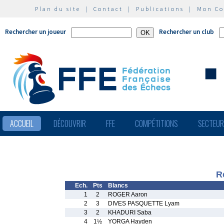
Plan du site
|
Contact
|
Publications
|
Mon C
Rechercher un joueur
Rechercher un club
ACCUEIL
DÉCOUVRIR
FFE
COMPÉTITIONS
SECTEU
R
Ech.
Pts
Blancs
1
2
ROGER Aaron
2
3
DIVES PASQUETTE Lyam
3
2
KHADURI Saba
4
1½
YORGA Hayden