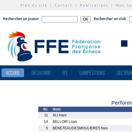
Plan du site
|
Contact
|
Publications
|
Mon C
Rechercher un joueur
Rechercher un club
ACCUEIL
DÉCOUVRIR
FFE
COMPÉTITIONS
SECTEU
Perform
Nr.
Nom
11
ALI Hani
14
BELLOIR Loan
5
BENETEAUDESMOULIERES Neo