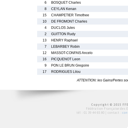
6
BOSQUET Charles
8
CEYLAN Kenan
15
CHAMPETIER Timothee
10
DE FROMONT Charles
4
DUCLOS Jules
2
GUITTON Rudy
13
HENRY Raphael
7
LEBARBEY Robin
12
MASSOT-CONFAIS Ancelo
16
PICQUENOT Leon
9
PON LE BRUN Gregoire
17
RODRIGUES Lilou
ATTENTION: les Gains/Pertes sont
Copyright © 2015 FFE
Fédération Française des 
tél :
01 39 44 65 80
| contact :
con