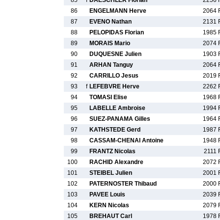
85
f
DAESCHLER Florian
2256 
86
ENGELMANN Herve
2064 
87
EVENO Nathan
2131 
88
PELOPIDAS Florian
1985 
89
MORAIS Mario
2074 
90
DUQUESNE Julien
1903 
91
ARHAN Tanguy
2064 
92
CARRILLO Jesus
2019 
93
f
LEFEBVRE Herve
2262 
94
TOMASI Elise
1968 
95
LABELLE Ambroise
1994 
96
SUEZ-PANAMA Gilles
1964 
97
KATHSTEDE Gerd
1987 
98
CASSAM-CHENAI Antoine
1948 
99
FRANTZ Nicolas
2111 
100
RACHID Alexandre
2072 
101
STEIBEL Julien
2001 
102
PATERNOSTER Thibaud
2000 
103
PAVEE Louis
2039 
104
KERN Nicolas
2079 
105
BREHAUT Carl
1978 