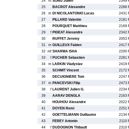
24
m
SONG Julien
2349 
25
BACROT Alexandre
2286 
26
m
DI NICOLANTONIO Lucas
2431 
27
PILLARD Valentin
2181 
28
POURQUET Matthieu
2169 
29
f
PIGEAT Alexandre
2342 
30
RUFFET Jeremy
2053 
31
m
GUILLEUX Fabien
2417 
32
mf
SHARMA ISHA
2200 
33
f
PUCHER Sebastien
2281 
34
m
LARKIN Vladyslav
2419 
35
SCHMIT Vincent
2172 
36
DECUIGNIERE Tom
2247 
37
m
PANCEVSKI Filip
2473 
38
f
LAURENT Julien G.
2234 
39
AARAV DENGLA
2163 
40
HOUHOU Alexandre
2022 
41
DOYEN Remi
2251 
42
GOETTELMANN Guillaume
2134 
43
FEREY Antonin
2110 
44
f
DUDOGNON Thibault
2310 