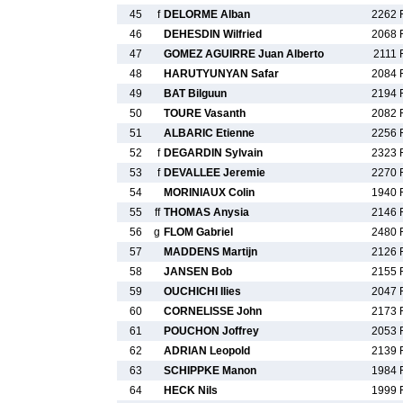
45
f
DELORME Alban
2262 
46
DEHESDIN Wilfried
2068 
47
GOMEZ AGUIRRE Juan Alberto
2111 
48
HARUTYUNYAN Safar
2084 
49
BAT Bilguun
2194 
50
TOURE Vasanth
2082 
51
ALBARIC Etienne
2256 
52
f
DEGARDIN Sylvain
2323 
53
f
DEVALLEE Jeremie
2270 
54
MORINIAUX Colin
1940 
55
ff
THOMAS Anysia
2146 
56
g
FLOM Gabriel
2480 
57
MADDENS Martijn
2126 
58
JANSEN Bob
2155 
59
OUCHICHI Ilies
2047 
60
CORNELISSE John
2173 
61
POUCHON Joffrey
2053 
62
ADRIAN Leopold
2139 
63
SCHIPPKE Manon
1984 
64
HECK Nils
1999 