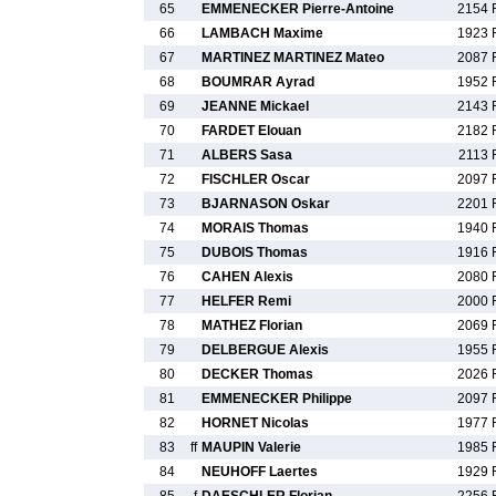
65
EMMENECKER Pierre-Antoine
2154 
66
LAMBACH Maxime
1923 
67
MARTINEZ MARTINEZ Mateo
2087 
68
BOUMRAR Ayrad
1952 
69
JEANNE Mickael
2143 
70
FARDET Elouan
2182 
71
ALBERS Sasa
2113 
72
FISCHLER Oscar
2097 
73
BJARNASON Oskar
2201 
74
MORAIS Thomas
1940 
75
DUBOIS Thomas
1916 
76
CAHEN Alexis
2080 
77
HELFER Remi
2000 
78
MATHEZ Florian
2069 
79
DELBERGUE Alexis
1955 
80
DECKER Thomas
2026 
81
EMMENECKER Philippe
2097 
82
HORNET Nicolas
1977 
83
ff
MAUPIN Valerie
1985 
84
NEUHOFF Laertes
1929 