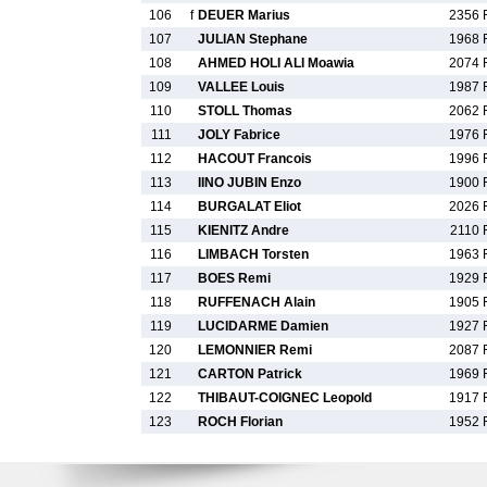
106
f
DEUER Marius
2356 
107
JULIAN Stephane
1968 
108
AHMED HOLI ALI Moawia
2074 
109
VALLEE Louis
1987 
110
STOLL Thomas
2062 
111
JOLY Fabrice
1976 
112
HACOUT Francois
1996 
113
IINO JUBIN Enzo
1900 
114
BURGALAT Eliot
2026 
115
KIENITZ Andre
2110 
116
LIMBACH Torsten
1963 
117
BOES Remi
1929 
118
RUFFENACH Alain
1905 
119
LUCIDARME Damien
1927 
120
LEMONNIER Remi
2087 
121
CARTON Patrick
1969 
122
THIBAUT-COIGNEC Leopold
1917 
123
ROCH Florian
1952 