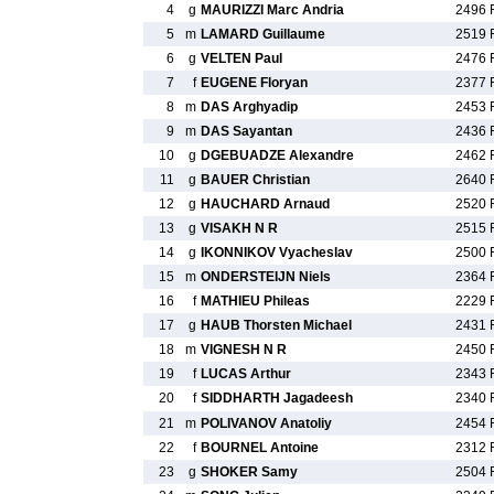
4
g
MAURIZZI Marc Andria
2496 
5
m
LAMARD Guillaume
2519 
6
g
VELTEN Paul
2476 
7
f
EUGENE Floryan
2377 
8
m
DAS Arghyadip
2453 
9
m
DAS Sayantan
2436 
10
g
DGEBUADZE Alexandre
2462 
11
g
BAUER Christian
2640 
12
g
HAUCHARD Arnaud
2520 
13
g
VISAKH N R
2515 
14
g
IKONNIKOV Vyacheslav
2500 
15
m
ONDERSTEIJN Niels
2364 
16
f
MATHIEU Phileas
2229 
17
g
HAUB Thorsten Michael
2431 
18
m
VIGNESH N R
2450 
19
f
LUCAS Arthur
2343 
20
f
SIDDHARTH Jagadeesh
2340 
21
m
POLIVANOV Anatoliy
2454 
22
f
BOURNEL Antoine
2312 
23
g
SHOKER Samy
2504 