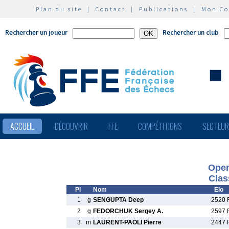
Plan du site
|
Contact
|
Publications
|
Mon C
Rechercher un joueur
Rechercher un club
ACCUEIL
DÉCOUVRIR
FFE
COMPÉTITIONS
SECTEU
Open
Clas
Pl
Nom
Elo
1
g
SENGUPTA Deep
2520 
2
g
FEDORCHUK Sergey A.
2597 
3
m
LAURENT-PAOLI Pierre
2447 