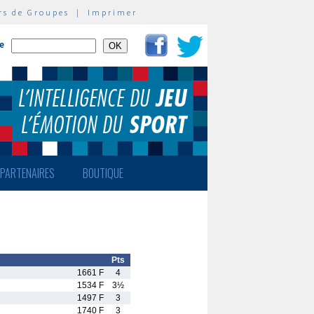
rs de Groupes
|
Imprimer
te
PARTENAIRES
BOUTIQUE
Pts
1661 F
4
1534 F
3½
1497 F
3
1740 F
3