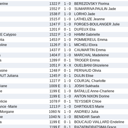
erine
1322 F
1 - 0
BEREZOVSKY Fiorina
1552 F
1 - 0
SUMARRIVA PAULIN Jade
1538 F
1 - 0
LORHO Jade
1515 F
1 - 0
LATHELIZE Jeanne
1247 F
1 - 0
FORGES-BOULANGER Julie
1201 F
0 - 1
DUFEUX Elia
 Calypso
1522 F
1 - 0
HAMM Gabrielle
lia
1453 F
1 - 0
POMMEREUL Emma
line
1126 F
0 - 1
MICHELI Elora
1437 F
1 - 0
CAUMARTIN Emma
a
1404 F
1 - 0
MARCHAL Madeleine
a
1289 F
0 - 1
TROGER Emma
1051 F
X - X
OUELBANI Ghizelene
sine
1248 F
0 - 1
PERNAUD Olivia
UT Juliana
1245 F
0 - 1
DULIN Elise
1227 F
1 - 0
COURJAL Charlotte
iane
1009 E
0 - 1
JOSHI Sukhada
ce
1199 E
1 - 0
BATAILLE Anne-Charlene
1199 E
1 - 0
ANTON NIXON Dorine
icie
1078 F
0 - 1
TEYSSIER Chloe
nce -Marie
1213 F
1 - 0
DARTIGUES Marie
Morgane
1060 N
1 - 0
ANDRIEU Julia
ne
1040 N
1 - 0
BENIDAR Sarah
a
1199 E
0 - 1
BOUCAUD VIALLARD Endeline
1199 E
0 - 1
RAZAFINDRATSIMA Grace