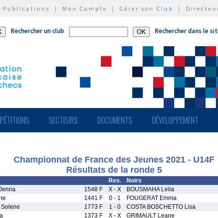
|
Publications
|
Mon Compte
|
Gérer son Club
|
Directeu
Rechercher un club
Rechercher dans le si
PÉTITIONS
SECTEURS
DOCUMENTS
DÉVELOPPEMENT
Championnat de France des Jeunes 2021 - U14F
Résultats de la ronde 5
Res.
Noirs
Jenna
1548 F
X - X
BOUSMAHA Leila
ne
1441 F
0 - 1
FOUGERAT Emma
Solene
1773 F
1 - 0
COSTA BOSCHETTO Lisa
a
1373 F
X - X
GRIMAULT Leane