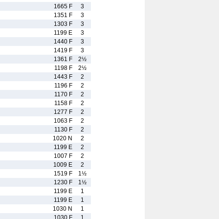
1665 F
3
1351 F
3
1303 F
3
1199 E
3
1440 F
3
1419 F
3
1361 F
2½
1198 F
2½
1443 F
2
1196 F
2
1170 F
2
1158 F
2
1277 F
2
1063 F
2
1130 F
2
1020 N
2
1199 E
2
1007 F
2
1009 E
2
1519 F
1½
1230 F
1½
1199 E
1
1199 E
1
1030 N
1
1030 F
1