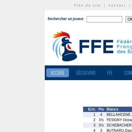
Plan du site
|
Contact
Rechercher un joueur
ACCUEIL
DÉCOUVRIR
FFE
COM
Ech.
Pts
Blancs
1
4
BELLAHCENE 
2
3½
FESIGNY Ocea
3
3½
SCHEBACHER 
4
3
BUTNARU Dan