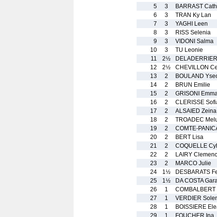
5
3
BARRAST Cath
6
3
TRAN Ky Lan
7
3
YAGHI Leen
8
3
RISS Selenia
9
3
VIDONI Salma
10
3
TU Leonie
11
2½
DELADERRIERE
12
2½
CHEVILLON Ce
13
2
BOULAND Yseo
14
2
BRUN Emilie
15
2
GRISONI Emm
16
2
CLERISSE Sofi
17
2
ALSAIED Zeina
18
2
TROADEC Melu
19
2
COMTE-PANICA
20
2
BERT Lisa
21
2
COQUELLE Cyl
22
2
LAIRY Clemen
23
2
MARCO Julie
24
1½
DESBARATS Fel
25
1½
DA COSTA Gara
26
1
COMBALBERT 
27
1
VERDIER Sole
28
1
BOISSIERE Ele
29
1
FOUCHER Ina