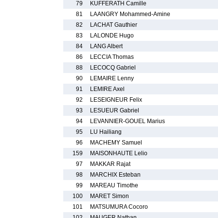
79
KUFFERATH Camille
81
LAANGRY Mohammed-Amine
82
LACHAT Gauthier
83
LALONDE Hugo
84
LANG Albert
86
LECCIA Thomas
88
LECOCQ Gabriel
90
LEMAIRE Lenny
91
LEMIRE Axel
92
LESEIGNEUR Felix
93
LESUEUR Gabriel
94
LEVANNIER-GOUEL Marius
95
LU Hailiang
96
MACHEMY Samuel
159
MAISONHAUTE Lelio
97
MAKKAR Rajat
98
MARCHIX Esteban
99
MAREAU Timothe
100
MARET Simon
101
MATSUMURA Cocoro
102
MAUGER Nathan