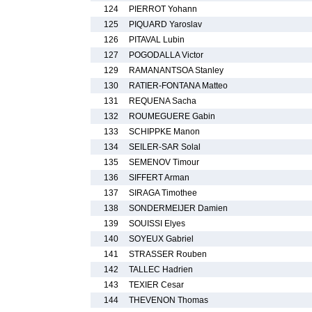
124
PIERROT Yohann
125
PIQUARD Yaroslav
126
PITAVAL Lubin
127
POGODALLA Victor
129
RAMANANTSOA Stanley
130
RATIER-FONTANA Matteo
131
REQUENA Sacha
132
ROUMEGUERE Gabin
133
SCHIPPKE Manon
134
SEILER-SAR Solal
135
SEMENOV Timour
136
SIFFERT Arman
137
SIRAGA Timothee
138
SONDERMEIJER Damien
139
SOUISSI Elyes
140
SOYEUX Gabriel
141
STRASSER Rouben
142
TALLEC Hadrien
143
TEXIER Cesar
144
THEVENON Thomas