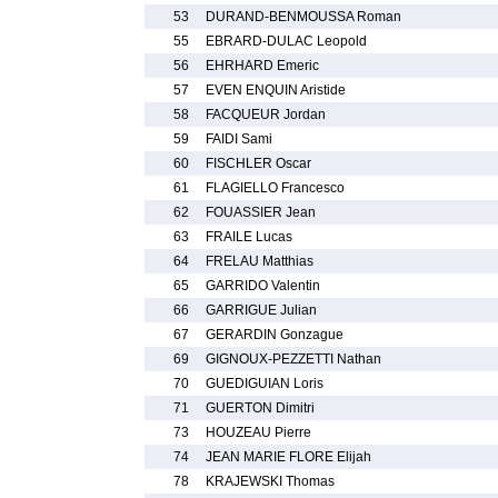
53
DURAND-BENMOUSSA Roman
55
EBRARD-DULAC Leopold
56
EHRHARD Emeric
57
EVEN ENQUIN Aristide
58
FACQUEUR Jordan
59
FAIDI Sami
60
FISCHLER Oscar
61
FLAGIELLO Francesco
62
FOUASSIER Jean
63
FRAILE Lucas
64
FRELAU Matthias
65
GARRIDO Valentin
66
GARRIGUE Julian
67
GERARDIN Gonzague
69
GIGNOUX-PEZZETTI Nathan
70
GUEDIGUIAN Loris
71
GUERTON Dimitri
73
HOUZEAU Pierre
74
JEAN MARIE FLORE Elijah
78
KRAJEWSKI Thomas