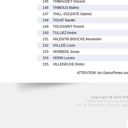
145
THIBAUDET Vincent
146
THIBOUS Mathis
147
THILL-SOLENTE Gabriel
148
TOUAT Naofel
149
TOUSSAINT Florent
150
TULLIEZ Andre
151
VALENTIN BOUCKE Alexandre
152
VALLEE Louis
153
VERBEKE Jonas
154
VERIN Lucien
155
VILLENEUVE Robin
ATTENTION: les Gains/Pertes sont
Copyright © 2015 FFE
Fédération Française des 
tél :
01 39 44 65 80
| contact :
con