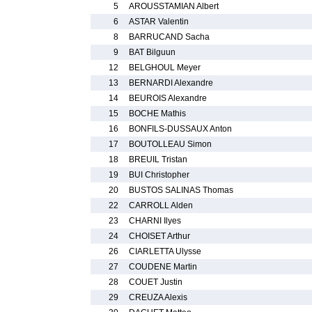
5
AROUSSTAMIAN Albert
6
ASTAR Valentin
8
BARRUCAND Sacha
9
BAT Bilguun
12
BELGHOUL Meyer
13
BERNARDI Alexandre
14
BEUROIS Alexandre
15
BOCHE Mathis
16
BONFILS-DUSSAUX Anton
17
BOUTOLLEAU Simon
18
BREUIL Tristan
19
BUI Christopher
20
BUSTOS SALINAS Thomas
22
CARROLL Alden
23
CHARNI Ilyes
24
CHOISET Arthur
26
CIARLETTA Ulysse
27
COUDENE Martin
28
COUET Justin
29
CREUZA Alexis