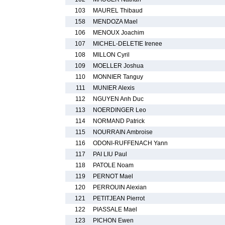
103
MAUREL Thibaud
158
MENDOZA Mael
106
MENOUX Joachim
107
MICHEL-DELETIE Irenee
108
MILLON Cyril
109
MOELLER Joshua
110
MONNIER Tanguy
111
MUNIER Alexis
112
NGUYEN Anh Duc
113
NOERDINGER Leo
114
NORMAND Patrick
115
NOURRAIN Ambroise
116
ODONI-RUFFENACH Yann
117
PAI LIU Paul
118
PATOLE Noam
119
PERNOT Mael
120
PERROUIN Alexian
121
PETITJEAN Pierrot
122
PIASSALE Mael
123
PICHON Ewen