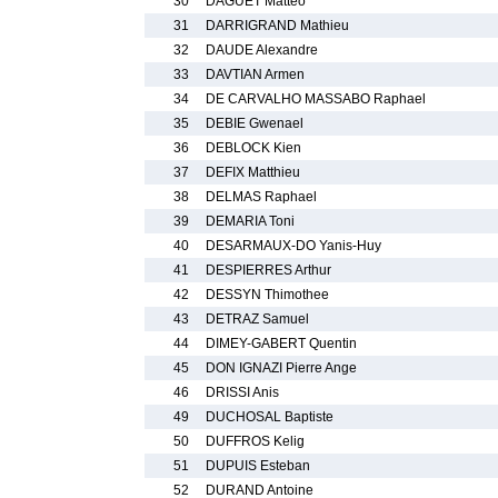
30
DAGUET Matteo
31
DARRIGRAND Mathieu
32
DAUDE Alexandre
33
DAVTIAN Armen
34
DE CARVALHO MASSABO Raphael
35
DEBIE Gwenael
36
DEBLOCK Kien
37
DEFIX Matthieu
38
DELMAS Raphael
39
DEMARIA Toni
40
DESARMAUX-DO Yanis-Huy
41
DESPIERRES Arthur
42
DESSYN Thimothee
43
DETRAZ Samuel
44
DIMEY-GABERT Quentin
45
DON IGNAZI Pierre Ange
46
DRISSI Anis
49
DUCHOSAL Baptiste
50
DUFFROS Kelig
51
DUPUIS Esteban
52
DURAND Antoine