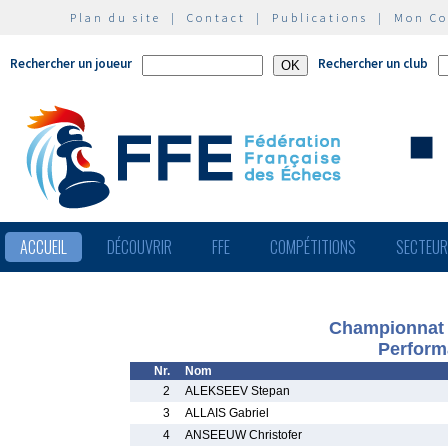
Plan du site
|
Contact
|
Publications
|
Mon C
Rechercher un joueur
Rechercher un club
ACCUEIL
DÉCOUVRIR
FFE
COMPÉTITIONS
SECTEU
Championnat 
Perform
Nr.
Nom
2
ALEKSEEV Stepan
3
ALLAIS Gabriel
4
ANSEEUW Christofer