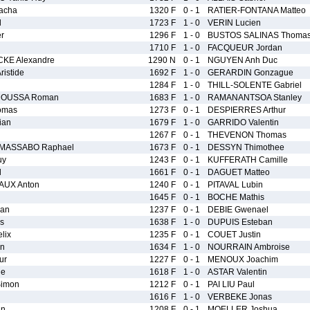
acha
1320 F
0 - 1
RATIER-FONTANA Matteo
l
1723 F
1 - 0
VERIN Lucien
r
1296 F
1 - 0
BUSTOS SALINAS Thoma
1710 F
1 - 0
FACQUEUR Jordan
KE Alexandre
1290 N
0 - 1
NGUYEN Anh Duc
istide
1692 F
1 - 0
GERARDIN Gonzague
n
1284 F
1 - 0
THILL-SOLENTE Gabriel
OUSSA Roman
1683 F
1 - 0
RAMANANTSOA Stanley
omas
1273 F
0 - 1
DESPIERRES Arthur
ian
1679 F
1 - 0
GARRIDO Valentin
1267 F
0 - 1
THEVENON Thomas
MASSABO Raphael
1673 F
0 - 1
DESSYN Thimothee
uy
1243 F
0 - 1
KUFFERATH Camille
l
1661 F
0 - 1
DAGUET Matteo
AUX Anton
1240 F
0 - 1
PITAVAL Lubin
1645 F
0 - 1
BOCHE Mathis
an
1237 F
0 - 1
DEBIE Gwenael
s
1638 F
1 - 0
DUPUIS Esteban
lix
1235 F
0 - 1
COUET Justin
n
1634 F
1 - 0
NOURRAIN Ambroise
ur
1227 F
0 - 1
MENOUX Joachim
he
1618 F
1 - 0
ASTAR Valentin
imon
1212 F
0 - 1
PAI LIU Paul
n
1616 F
1 - 0
VERBEKE Jonas
an
1208 F
0 - 1
MOELLER Joshua