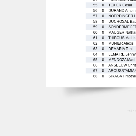
55
0
TEXIER Cesar
56
0
DURAND Antoin
57
0
NOERDINGER L
58
0
DUCHOSAL Bapt
59
0
SONDERMEIJER
60
0
MAUGER Natha
61
0
THIBOUS Mathi
62
0
MUNIER Alexis
63
0
DEMARIA Toni
64
0
LEMAIRE Lenny
65
0
MENDOZA Mael
66
0
ANSEEUW Christ
67
0
AROUSSTAMIAN 
68
0
SIRAGA Timoth
tél :