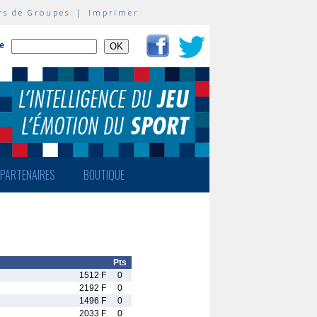
rs de Groupes
|
Imprimer
te
PARTENAIRES
BOUTIQUE
Pts
1512 F
0
2192 F
0
1496 F
0
2033 F
0