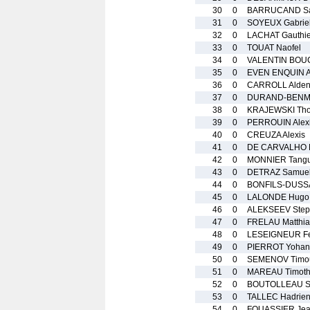
30
0
BARRUCAND S
31
0
SOYEUX Gabrie
32
0
LACHAT Gauthie
33
0
TOUAT Naofel
34
0
VALENTIN BOUC
35
0
EVEN ENQUIN Ar
36
0
CARROLL Alde
37
0
DURAND-BENM
38
0
KRAJEWSKI Th
39
0
PERROUIN Alex
40
0
CREUZA Alexis
41
0
DE CARVALHO 
42
0
MONNIER Tang
43
0
DETRAZ Samue
44
0
BONFILS-DUSS
45
0
LALONDE Hugo
46
0
ALEKSEEV Step
47
0
FRELAU Matthia
48
0
LESEIGNEUR Fe
49
0
PIERROT Yohan
50
0
SEMENOV Timo
51
0
MAREAU Timot
52
0
BOUTOLLEAU S
53
0
TALLEC Hadrie
54
0
FOUASSIER Je