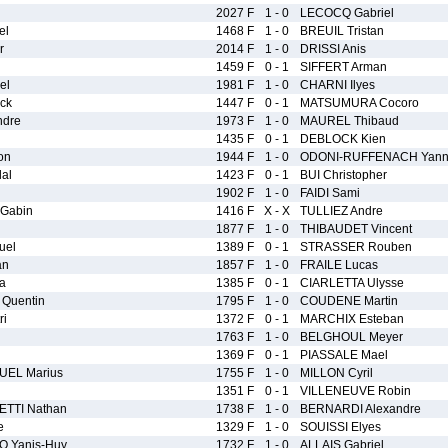
2027 F
1 - 0
LECOCQ Gabriel
el
1468 F
1 - 0
BREUIL Tristan
r
2014 F
1 - 0
DRISSI Anis
1459 F
0 - 1
SIFFERT Arman
el
1981 F
1 - 0
CHARNI Ilyes
ck
1447 F
0 - 1
MATSUMURA Cocoro
ndre
1973 F
1 - 0
MAUREL Thibaud
1435 F
0 - 1
DEBLOCK Kien
on
1944 F
1 - 0
ODONI-RUFFENACH Yan
al
1423 F
0 - 1
BUI Christopher
1902 F
1 - 0
FAIDI Sami
Gabin
1416 F
X - X
TULLIEZ Andre
1877 F
1 - 0
THIBAUDET Vincent
uel
1389 F
0 - 1
STRASSER Rouben
an
1857 F
1 - 0
FRAILE Lucas
a
1385 F
0 - 1
CIARLETTA Ulysse
Quentin
1795 F
1 - 0
COUDENE Martin
ri
1372 F
0 - 1
MARCHIX Esteban
1763 F
1 - 0
BELGHOUL Meyer
1369 F
0 - 1
PIASSALE Mael
EL Marius
1755 F
1 - 0
MILLON Cyril
1351 F
0 - 1
VILLENEUVE Robin
TTI Nathan
1738 F
1 - 0
BERNARDI Alexandre
e
1329 F
1 - 0
SOUISSI Elyes
 Yanis-Huy
1732 F
1 - 0
ALLAIS Gabriel