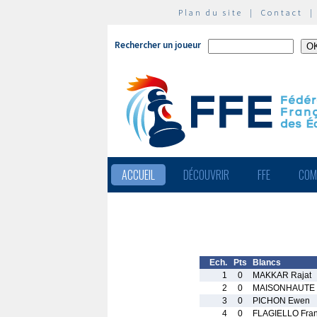
Plan du site
|
Contact
Rechercher un joueur
ACCUEIL
DÉCOUVRIR
FFE
COM
Ech.
Pts
Blancs
1
0
MAKKAR Rajat
2
0
MAISONHAUTE L
3
0
PICHON Ewen
4
0
FLAGIELLO Fra