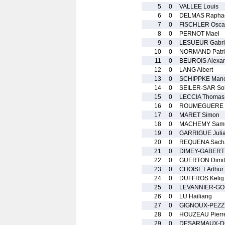
5
0
VALLEE Louis
6
0
DELMAS Rapha
7
0
FISCHLER Osca
8
0
PERNOT Mael
9
0
LESUEUR Gabri
10
0
NORMAND Patri
11
0
BEUROIS Alexa
12
0
LANG Albert
13
0
SCHIPPKE Man
14
0
SEILER-SAR Sol
15
0
LECCIA Thomas
16
0
ROUMEGUERE 
17
0
MARET Simon
18
0
MACHEMY Sam
19
0
GARRIGUE Juli
20
0
REQUENA Sach
21
0
DIMEY-GABERT 
22
0
GUERTON Dimit
23
0
CHOISET Arthur
24
0
DUFFROS Kelig
25
0
LEVANNIER-GOU
26
0
LU Hailiang
27
0
GIGNOUX-PEZZE
28
0
HOUZEAU Pierr
29
0
DESARMAUX-DO