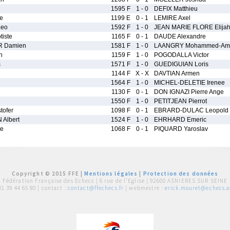
1595 F
1 - 0
DEFIX Matthieu
e
1199 E
0 - 1
LEMIRE Axel
eo
1592 F
1 - 0
JEAN MARIE FLORE Elija
iste
1165 F
0 - 1
DAUDE Alexandre
 Damien
1581 F
1 - 0
LAANGRY Mohammed-Am
n
1159 F
1 - 0
POGODALLA Victor
s
1571 F
1 - 0
GUEDIGUIAN Loris
1144 F
X - X
DAVTIAN Armen
1564 F
1 - 0
MICHEL-DELETIE Irenee
1130 F
0 - 1
DON IGNAZI Pierre Ange
1550 F
1 - 0
PETITJEAN Pierrot
ofer
1098 F
0 - 1
EBRARD-DULAC Leopold
Albert
1524 F
1 - 0
EHRHARD Emeric
ee
1068 F
0 - 1
PIQUARD Yaroslav
Copyright © 2015 FFE |
Mentions légales
|
Protection des données
Fédération Française des Echecs |
6 rue de l'Eglise | 92600 ASNIERES SUR SEINE
01 39 44 65 80
| contact :
contact@ffechecs.fr
| webmestre :
erick.mouret@echecs.as