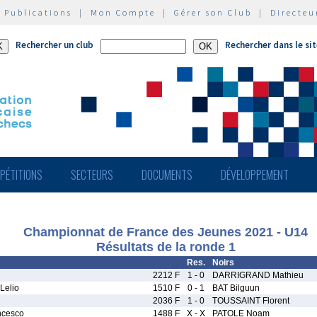
|
Publications
|
Mon Compte
|
Gérer son Club
|
Directeu
Rechercher un club
Rechercher dans le si
PÉTITIONS
SECTEURS
DOCUMENTS
DÉVELOPPEMENT
Championnat de France des Jeunes 2021 - U14
Résultats de la ronde 1
Res.
Noirs
2212 F
1 - 0
DARRIGRAND Mathieu
elio
1510 F
0 - 1
BAT Bilguun
2036 F
1 - 0
TOUSSAINT Florent
ncesco
1488 F
X - X
PATOLE Noam