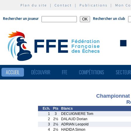
Plan du site
|
Contact
|
Publications
|
Mon C
Rechercher un joueur
Rechercher un club
ACCUEIL
DÉCOUVRIR
FFE
COMPÉTITIONS
SECTEU
Championnat 
R
Ech.
Pts
Blancs
1
3
DECUIGNIERE Tom
2
2½
DALAUD Dorian
3
2½
ADRIAN Leopold
4
2½
HADIDA Simon