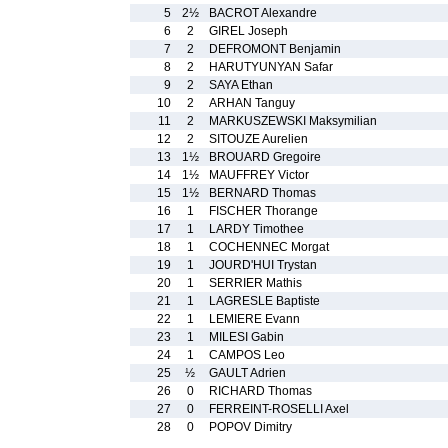
5
2½
BACROT Alexandre
6
2
GIREL Joseph
7
2
DEFROMONT Benjamin
8
2
HARUTYUNYAN Safar
9
2
SAYA Ethan
10
2
ARHAN Tanguy
11
2
MARKUSZEWSKI Maksymilian
12
2
SITOUZE Aurelien
13
1½
BROUARD Gregoire
14
1½
MAUFFREY Victor
15
1½
BERNARD Thomas
16
1
FISCHER Thorange
17
1
LARDY Timothee
18
1
COCHENNEC Morgat
19
1
JOURD'HUI Trystan
20
1
SERRIER Mathis
21
1
LAGRESLE Baptiste
22
1
LEMIERE Evann
23
1
MILESI Gabin
24
1
CAMPOS Leo
25
½
GAULT Adrien
26
0
RICHARD Thomas
27
0
FERREINT-ROSELLI Axel
28
0
POPOV Dimitry