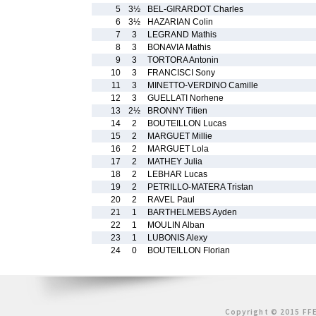
5
3½
BEL-GIRARDOT Charles
6
3½
HAZARIAN Colin
7
3
LEGRAND Mathis
8
3
BONAVIA Mathis
9
3
TORTORA Antonin
10
3
FRANCISCI Sony
11
3
MINETTO-VERDINO Camille
12
3
GUELLATI Norhene
13
2½
BRONNY Titien
14
2
BOUTEILLON Lucas
15
2
MARGUET Millie
16
2
MARGUET Lola
17
2
MATHEY Julia
18
2
LEBHAR Lucas
19
2
PETRILLO-MATERA Tristan
20
2
RAVEL Paul
21
1
BARTHELMEBS Ayden
22
1
MOULIN Alban
23
1
LUBONIS Alexy
24
0
BOUTEILLON Florian
Copyright © 2015 FFE