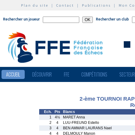
Plan du site
|
Contact
|
Publications
|
Mon C
Rechercher un joueur
Rechercher un club
ACCUEIL
DÉCOUVRIR
FFE
COMPÉTITIONS
SECTEU
2-ème TOURNOI RA
R
Ech.
Pts
Blancs
1
4½
MARET Anna
2
4
LUU-FREUND Estello
3
4
BEN AMMAR LAURANS Nael
4
4
DELMOULY Manon