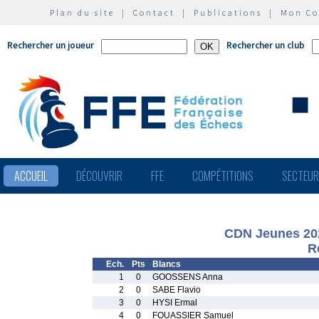
Plan du site
|
Contact
|
Publications
|
Mon C
Rechercher un joueur
Rechercher un club
ACCUEIL
DÉCOUVRIR
FFE
COMPÉTITIONS
SECTEU
CDN Jeunes 202
R
Ech.
Pts
Blancs
1
0
GOOSSENS Anna
2
0
SABE Flavio
3
0
HYSI Ermal
4
0
FOUASSIER Samuel