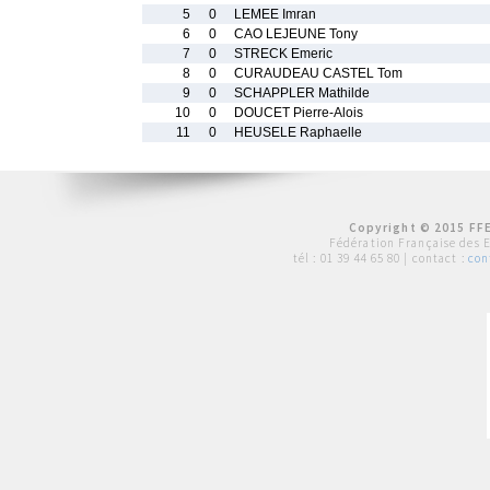
5
0
LEMEE Imran
6
0
CAO LEJEUNE Tony
7
0
STRECK Emeric
8
0
CURAUDEAU CASTEL Tom
9
0
SCHAPPLER Mathilde
10
0
DOUCET Pierre-Alois
11
0
HEUSELE Raphaelle
Copyright © 2015 FFE
Fédération Française des 
tél :
01 39 44 65 80
| contact :
con