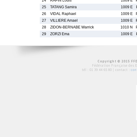
24
RAPIN Louis
1009 E
25
TATANG Samira
1009 E
26
VIDAL Raphael
1009 E
27
VILLIERE Amael
1009 E
28
ZIDON-BERNABE Warrick
1010 N
29
ZORZI Ema
1009 E
Copyright © 2015 FFE
Fédération Française des 
tél :
01 39 44 65 80
| contact :
con