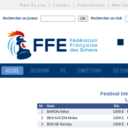
Plan du site
|
Contact
|
Publications
|
Mon C
Rechercher un joueur
Rechercher un club
ACCUEIL
DÉCOUVRIR
FFE
COMPÉTITIONS
SECTEU
Festival in
L
Nr
Nom
Elo
1
BARON Arthur
1009 E
2
BEN KACEM Molka
1009 E
3
BOCHE Nicolay
1009 E