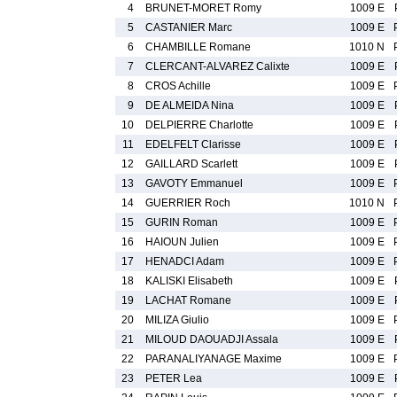
4
BRUNET-MORET Romy
1009 E
5
CASTANIER Marc
1009 E
6
CHAMBILLE Romane
1010 N
7
CLERCANT-ALVAREZ Calixte
1009 E
8
CROS Achille
1009 E
9
DE ALMEIDA Nina
1009 E
10
DELPIERRE Charlotte
1009 E
11
EDELFELT Clarisse
1009 E
12
GAILLARD Scarlett
1009 E
13
GAVOTY Emmanuel
1009 E
14
GUERRIER Roch
1010 N
15
GURIN Roman
1009 E
16
HAIOUN Julien
1009 E
17
HENADCI Adam
1009 E
18
KALISKI Elisabeth
1009 E
19
LACHAT Romane
1009 E
20
MILIZA Giulio
1009 E
21
MILOUD DAOUADJI Assala
1009 E
22
PARANALIYANAGE Maxime
1009 E
23
PETER Lea
1009 E