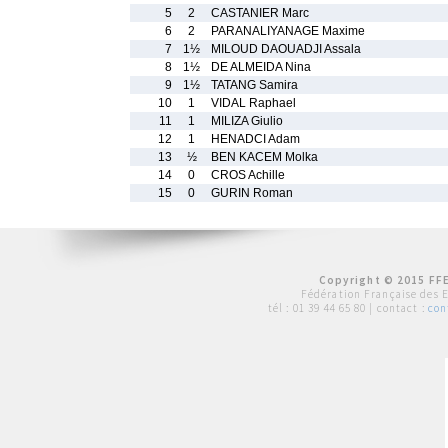
5
2
CASTANIER Marc
6
2
PARANALIYANAGE Maxime
7
1½
MILOUD DAOUADJI Assala
8
1½
DE ALMEIDA Nina
9
1½
TATANG Samira
10
1
VIDAL Raphael
11
1
MILIZA Giulio
12
1
HENADCI Adam
13
½
BEN KACEM Molka
14
0
CROS Achille
15
0
GURIN Roman
Copyright © 2015 FFE
Fédération Française des 
tél :
01 39 44 65 80
| contact :
con