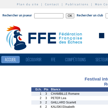
Plan du site
|
Contact
|
Publications
|
Mon C
Rechercher un joueur
Rechercher un club
ACCUEIL
DÉCOUVRIR
FFE
COMPÉTITIONS
SECTEU
Festival in
R
Ech.
Pts
Blancs
1
3
CHAMBILLE Romane
2
3
PETER Lea
3
2
GAILLARD Scarlett
4
2
KALISKI Elisabeth