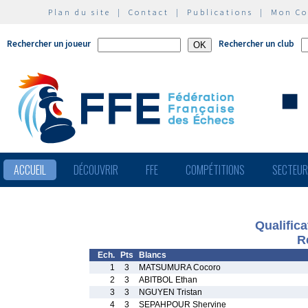
Plan du site
|
Contact
|
Publications
|
Mon C
Rechercher un joueur
Rechercher un club
ACCUEIL
DÉCOUVRIR
FFE
COMPÉTITIONS
SECTEU
Qualifica
R
Ech.
Pts
Blancs
1
3
MATSUMURA Cocoro
2
3
ABITBOL Ethan
3
3
NGUYEN Tristan
4
3
SEPAHPOUR Shervine