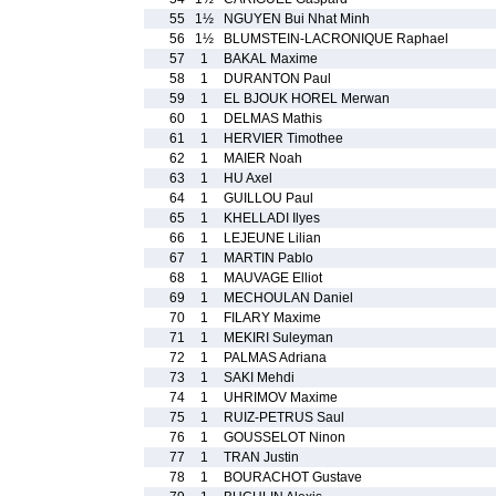
55
1½
NGUYEN Bui Nhat Minh
56
1½
BLUMSTEIN-LACRONIQUE Raphael
57
1
BAKAL Maxime
58
1
DURANTON Paul
59
1
EL BJOUK HOREL Merwan
60
1
DELMAS Mathis
61
1
HERVIER Timothee
62
1
MAIER Noah
63
1
HU Axel
64
1
GUILLOU Paul
65
1
KHELLADI Ilyes
66
1
LEJEUNE Lilian
67
1
MARTIN Pablo
68
1
MAUVAGE Elliot
69
1
MECHOULAN Daniel
70
1
FILARY Maxime
71
1
MEKIRI Suleyman
72
1
PALMAS Adriana
73
1
SAKI Mehdi
74
1
UHRIMOV Maxime
75
1
RUIZ-PETRUS Saul
76
1
GOUSSELOT Ninon
77
1
TRAN Justin
78
1
BOURACHOT Gustave