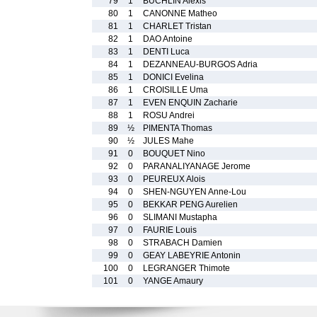
79
1
BUCHLIN Alexis
80
1
CANONNE Matheo
81
1
CHARLET Tristan
82
1
DAO Antoine
83
1
DENTI Luca
84
1
DEZANNEAU-BURGOS Adria
85
1
DONICI Evelina
86
1
CROISILLE Uma
87
1
EVEN ENQUIN Zacharie
88
1
ROSU Andrei
89
½
PIMENTA Thomas
90
½
JULES Mahe
91
0
BOUQUET Nino
92
0
PARANALIYANAGE Jerome
93
0
PEUREUX Alois
94
0
SHEN-NGUYEN Anne-Lou
95
0
BEKKAR PENG Aurelien
96
0
SLIMANI Mustapha
97
0
FAURIE Louis
98
0
STRABACH Damien
99
0
GEAY LABEYRIE Antonin
100
0
LEGRANGER Thimote
101
0
YANGE Amaury