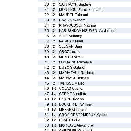
30
2
SAINT-CYR Baptiste
31
2
MOUTTOU Pierre-Emmanuel
32
2
MAUREL Thibaud
33
2
HAAS Alexandre
34
2
KHAYOUSSEF Mayssa
35
2
KARUSHKOV NGUYEN Maximilien
36
2
SALE Anthony
37
2
PAINEAU Mael
38
2
SELMAN Sam
39
2
GROZ Lucas
40
2
MUNIER Alexis
41
2
FONTAINE Maxence
42
2
DUBOIS Gabriel
43
2
MARIA PAUL Racheal
44
2
MAUVAGE Jeremy
45
2
TARISSE Mateo
46
1½
COLAS Cyprien
47
1½
GERME Aurelien
48
1½
BARRE Joseph
49
1½
BOUKHRIEF William
50
1½
MEBARKI Ismael
51
1½
GROS-DESORMEAUX Kyllian
52
1½
CLAUX Felix
53
1½
MORLAYE Alexandre
54
1½
CARIGUEL Gaspard