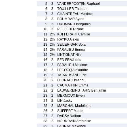
5
3
VANDERPOOTEN Raphael
6
3
TOUILLER Thibault
7
3
CHAINTREAU Maxime
8
3
BOUMRAR Ayrad
9
3
DROMARD Benjamin
10
3
PELLETIER Noe
11
2½
KUFFERATH Camille
12
2½
RAYKO Alexis
13
2½
SEILER-SAR Solal
14
2½
PARALIEU Emma
15
2½
LINTIGNAT Nils
16
2
BEN FRAJ Idris
17
2
PARALIEU Maxime
18
2
LECOCQ Alexandre
19
2
TATARUSANU Eric
20
2
LEORATO Imanol
21
2
CAUMARTIN Emma
22
2
LAUWEREINS TARIS Benjamin
23
2
MERMOUX Ewen
24
2
LIN Jacky
25
2
MARCHAL Madeleine
26
2
SUFFERT Martin
27
2
DARSA Nathan
28
2
NOURRAIN Ambroise
29
2
LAUNAY Maxence