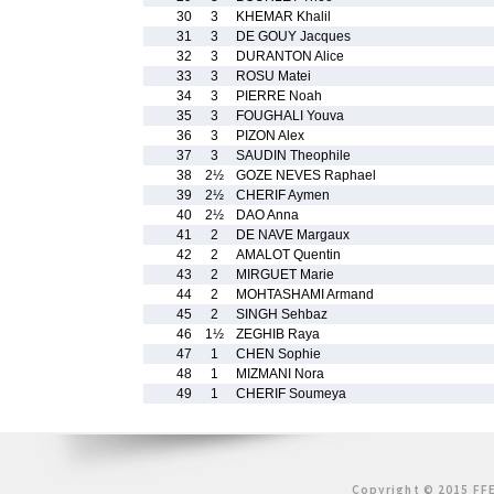
30
3
KHEMAR Khalil
31
3
DE GOUY Jacques
32
3
DURANTON Alice
33
3
ROSU Matei
34
3
PIERRE Noah
35
3
FOUGHALI Youva
36
3
PIZON Alex
37
3
SAUDIN Theophile
38
2½
GOZE NEVES Raphael
39
2½
CHERIF Aymen
40
2½
DAO Anna
41
2
DE NAVE Margaux
42
2
AMALOT Quentin
43
2
MIRGUET Marie
44
2
MOHTASHAMI Armand
45
2
SINGH Sehbaz
46
1½
ZEGHIB Raya
47
1
CHEN Sophie
48
1
MIZMANI Nora
49
1
CHERIF Soumeya
Copyright © 2015 FFE