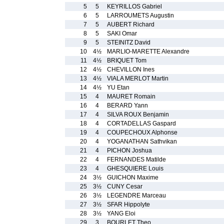
5
5
KEYRILLOS Gabriel
6
5
LARROUMETS Augustin
7
5
AUBERT Richard
8
5
SAKI Omar
9
5
STEINITZ David
10
4½
MARLIO-MARETTE Alexandre
11
4½
BRIQUET Tom
12
4½
CHEVILLON Ines
13
4½
VIALA MERLOT Martin
14
4½
YU Etan
15
4
MAURET Romain
16
4
BERARD Yann
17
4
SILVA ROUX Benjamin
18
4
CORTADELLAS Gaspard
19
4
COUPECHOUX Alphonse
20
4
YOGANATHAN Sathvikan
21
4
PICHON Joshua
22
4
FERNANDES Matilde
23
4
GHESQUIERE Louis
24
3½
GUICHON Maxime
25
3½
CUNY Cesar
26
3½
LEGENDRE Marceau
27
3½
SFAR Hippolyte
28
3½
YANG Eloi
29
3
BOURLET Theo