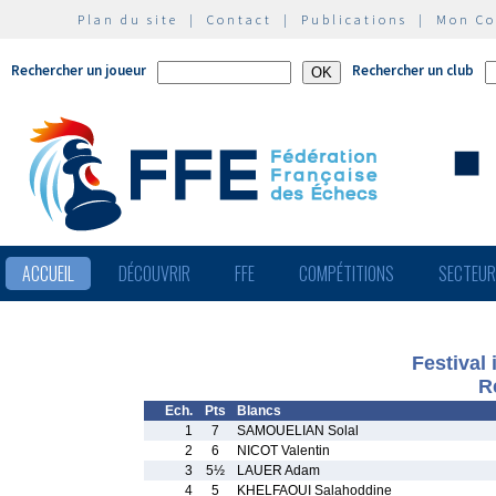
Plan du site
|
Contact
|
Publications
|
Mon C
Rechercher un joueur
Rechercher un club
ACCUEIL
DÉCOUVRIR
FFE
COMPÉTITIONS
SECTEU
Festival
R
Ech.
Pts
Blancs
1
7
SAMOUELIAN Solal
2
6
NICOT Valentin
3
5½
LAUER Adam
4
5
KHELFAOUI Salahoddine