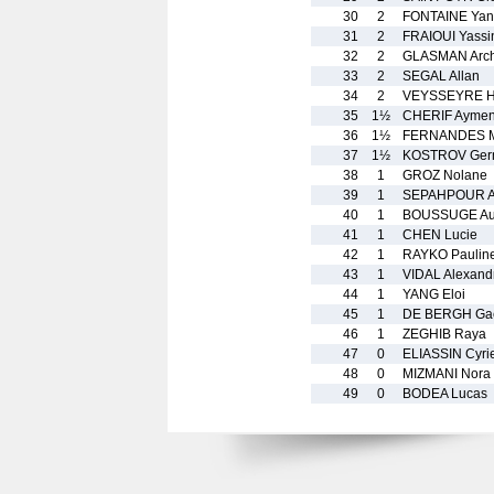
30
2
FONTAINE Ya
31
2
FRAIOUI Yassi
32
2
GLASMAN Arch
33
2
SEGAL Allan
34
2
VEYSSEYRE H
35
1½
CHERIF Ayme
36
1½
FERNANDES M
37
1½
KOSTROV Ger
38
1
GROZ Nolane
39
1
SEPAHPOUR A
40
1
BOUSSUGE Aur
41
1
CHEN Lucie
42
1
RAYKO Paulin
43
1
VIDAL Alexand
44
1
YANG Eloi
45
1
DE BERGH Ga
46
1
ZEGHIB Raya
47
0
ELIASSIN Cyrie
48
0
MIZMANI Nora
49
0
BODEA Lucas