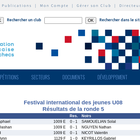
|
Publications
|
Mon Compte
|
Gérer son Club
|
Directeu
Rechercher un club
Rechercher dans le si
PÉTITIONS
SECTEURS
DOCUMENTS
DÉVELOPPEMENT
Festival international des jeunes U08
Résultats de la ronde 5
Res.
Noirs
phael
1009 E
0 - 1
SAMOUELIAN Solal
Dashan
1009 E
0 - 1
NGUYEN Nathan
d
1009 E
0 - 1
NICOT Valentin
lynn
1129 F
1 - 0
KEYRILLOS Gabriel