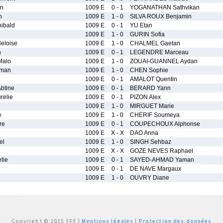
nn
1009 E
0 - 1
YOGANATHAN Sathvikan
n
1009 E
1 - 0
SILVA ROUX Benjamin
ibald
1009 E
0 - 1
YU Etan
1009 E
1 - 0
GURIN Sofia
eloise
1009 E
1 - 0
CHALMEL Gaetan
n
1009 E
0 - 1
LEGENDRE Marceau
alo
1009 E
1 - 0
ZOUAI-GUANNEL Aydan
man
1009 E
1 - 0
CHEN Sophie
1009 E
0 - 1
AMALOT Quentin
btine
1009 E
0 - 1
BERARD Yann
elie
1009 E
0 - 1
PIZON Alex
1009 E
1 - 0
MIRGUET Marie
e
1009 E
1 - 0
CHERIF Soumeya
re
1009 E
0 - 1
COUPECHOUX Alphonse
1009 E
X - X
DAO Anna
el
1009 E
1 - 0
SINGH Sehbaz
1009 E
X - X
GOZE NEVES Raphael
lle
1009 E
0 - 1
SAYED-AHMAD Yaman
1009 E
0 - 1
DE NAVE Margaux
1009 E
1 - 0
OUVRY Diane
Copyright © 2015 FFE |
Mentions légales
|
Protection des données