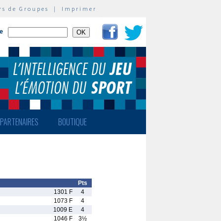
rs de Groupes
|
Imprimer
te
PARTENAIRES
BOUTIQUE
Pts
1301 F
4
1073 F
4
1009 E
4
1046 F
3½