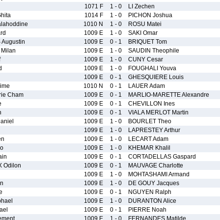
1071 F
1 - 0
LI Zechen
hita
1014 F
1 - 0
PICHON Joshua
lahoddine
1010 N
1 - 0
ROSU Matei
rd
1009 E
1 - 0
SAKI Omar
Augustin
1009 E
0 - 1
BRIQUET Tom
Milan
1009 E
1 - 0
SAUDIN Theophile
f
1009 E
1 - 0
CUNY Cesar
d
1009 E
1 - 0
FOUGHALI Youva
1009 E
0 - 1
GHESQUIERE Louis
ime
1010 N
0 - 1
LAUER Adam
rie Cham
1009 E
0 - 1
MARLIO-MARETTE Alexandre
e
1009 E
0 - 1
CHEVILLON Ines
h
1009 E
0 - 1
VIALA MERLOT Martin
aniel
1009 E
1 - 0
BOURLET Theo
1099 E
1 - 0
LAPRESTEY Arthur
en
1009 E
1 - 0
LECART Adam
uo
1009 E
1 - 0
KHEMAR Khalil
in
1009 E
0 - 1
CORTADELLAS Gaspard
Odilon
1009 E
0 - 1
MAUVAGE Charlotte
1009 E
1 - 0
MOHTASHAMI Armand
en
1009 E
1 - 0
DE GOUY Jacques
e
1009 E
0 - 1
NGUYEN Ralph
hael
1009 E
1 - 0
DURANTON Alice
ael
1009 E
0 - 1
PIERRE Noah
ement
1009 E
1 - 0
FERNANDES Matilde