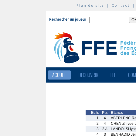
Plan du site
|
Contact
Rechercher un joueur
ACCUEIL
DÉCOUVRIR
FFE
COM
Ech.
Pts
Blancs
1
4
ABERLENC Ra
2
4
CHEN Zhiyue 
3
3½
LANDOLSI Iya
4
3
BENHADID Jei