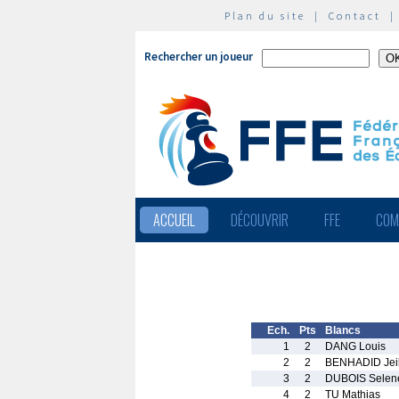
Plan du site
|
Contact
Rechercher un joueur
ACCUEIL
DÉCOUVRIR
FFE
COM
Ech.
Pts
Blancs
1
2
DANG Louis
2
2
BENHADID Jei
3
2
DUBOIS Selen
4
2
TU Mathias