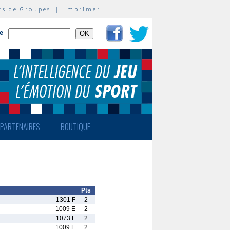
rs de Groupes
|
Imprimer
te
PARTENAIRES
BOUTIQUE
Pts
1301 F
2
1009 E
2
1073 F
2
1009 E
2