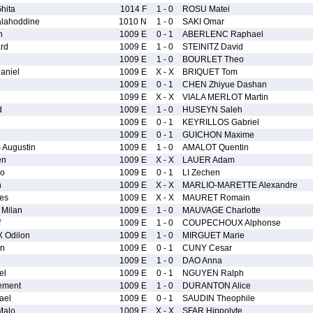
hita
1014 F
1 - 0
ROSU Matei
lahoddine
1010 N
1 - 0
SAKI Omar
n
1009 E
0 - 1
ABERLENC Raphael
rd
1009 E
1 - 0
STEINITZ David
n
1009 E
1 - 0
BOURLET Theo
aniel
1009 E
X - X
BRIQUET Tom
1009 E
0 - 1
CHEN Zhiyue Dashan
1099 E
X - X
VIALA MERLOT Martin
d
1009 E
1 - 0
HUSEYN Saleh
1009 E
0 - 1
KEYRILLOS Gabriel
1009 E
0 - 1
GUICHON Maxime
Augustin
1009 E
1 - 0
AMALOT Quentin
en
1009 E
X - X
LAUER Adam
uo
1009 E
0 - 1
LI Zechen
n
1009 E
X - X
MARLIO-MARETTE Alexandre
es
1009 E
X - X
MAURET Romain
Milan
1009 E
1 - 0
MAUVAGE Charlotte
f
1009 E
1 - 0
COUPECHOUX Alphonse
Odilon
1009 E
1 - 0
MIRGUET Marie
en
1009 E
0 - 1
CUNY Cesar
1009 E
1 - 0
DAO Anna
el
1009 E
0 - 1
NGUYEN Ralph
ement
1009 E
1 - 0
DURANTON Alice
ael
1009 E
0 - 1
SAUDIN Theophile
alo
1009 E
X - X
SFAR Hippolyte