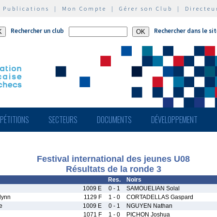
|
Publications
|
Mon Compte
|
Gérer son Club
|
Directeu
Rechercher un club
Rechercher dans le si
PÉTITIONS
SECTEURS
DOCUMENTS
DÉVELOPPEMENT
Festival international des jeunes U08
Résultats de la ronde 3
Res.
Noirs
1009 E
0 - 1
SAMOUELIAN Solal
lynn
1129 F
1 - 0
CORTADELLAS Gaspard
e
1009 E
0 - 1
NGUYEN Nathan
1071 F
1 - 0
PICHON Joshua