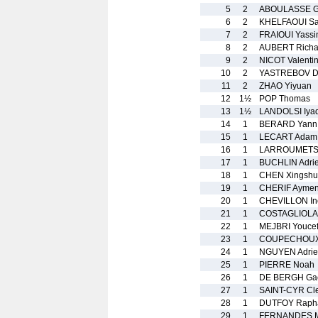
5
2
ABOULASSE G
6
2
KHELFAOUI Sa
7
2
FRAIOUI Yassi
8
2
AUBERT Richa
9
2
NICOT Valenti
10
2
YASTREBOV D
11
2
ZHAO Yiyuan
12
1½
POP Thomas
13
1½
LANDOLSI Iya
14
1
BERARD Yann
15
1
LECART Adam
16
1
LARROUMETS 
17
1
BUCHLIN Adri
18
1
CHEN Xingsh
19
1
CHERIF Ayme
20
1
CHEVILLON In
21
1
COSTAGLIOLA 
22
1
MEJBRI Youce
23
1
COUPECHOUX 
24
1
NGUYEN Adri
25
1
PIERRE Noah
26
1
DE BERGH Ga
27
1
SAINT-CYR Cl
28
1
DUTFOY Raph
29
1
FERNANDES M