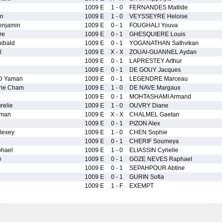
1009 E
1 - 0
FERNANDES Matilde
nn
1009 E
1 - 0
VEYSSEYRE Heloise
enjamin
1009 E
0 - 1
FOUGHALI Youva
re
1009 E
0 - 1
GHESQUIERE Louis
ibald
1009 E
0 - 1
YOGANATHAN Sathvikan
l
1009 E
X - X
ZOUAI-GUANNEL Aydan
1009 E
0 - 1
LAPRESTEY Arthur
1009 E
0 - 1
DE GOUY Jacques
D Yaman
1009 E
0 - 1
LEGENDRE Marceau
rie Cham
1009 E
1 - 0
DE NAVE Margaux
1009 E
0 - 1
MOHTASHAMI Armand
elie
1009 E
1 - 0
OUVRY Diane
man
1009 E
X - X
CHALMEL Gaetan
1009 E
0 - 1
PIZON Alex
lexey
1009 E
1 - 0
CHEN Sophie
1009 E
0 - 1
CHERIF Soumeya
hael
1009 E
1 - 0
ELIASSIN Cyrielle
e
1009 E
0 - 1
GOZE NEVES Raphael
1009 E
0 - 1
SEPAHPOUR Abtine
1009 E
0 - 1
GURIN Sofia
1009 E
1 - F
EXEMPT