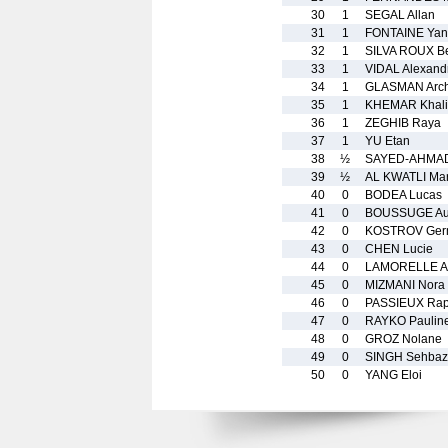
30
1
SEGAL Allan
31
1
FONTAINE Ya
32
1
SILVA ROUX B
33
1
VIDAL Alexand
34
1
GLASMAN Arch
35
1
KHEMAR Khali
36
1
ZEGHIB Raya
37
1
YU Etan
38
½
SAYED-AHMA
39
½
AL KWATLI Ma
40
0
BODEA Lucas
41
0
BOUSSUGE Aur
42
0
KOSTROV Ger
43
0
CHEN Lucie
44
0
LAMORELLE A
45
0
MIZMANI Nora
46
0
PASSIEUX Rap
47
0
RAYKO Paulin
48
0
GROZ Nolane
49
0
SINGH Sehbaz
50
0
YANG Eloi