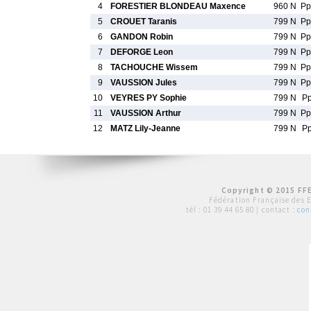
4
FORESTIER BLONDEAU Maxence
960 N
P
5
CROUET Taranis
799 N
P
6
GANDON Robin
799 N
P
7
DEFORGE Leon
799 N
P
8
TACHOUCHE Wissem
799 N
P
9
VAUSSION Jules
799 N
P
10
VEYRES PY Sophie
799 N
P
11
VAUSSION Arthur
799 N
P
12
MATZ Lily-Jeanne
799 N
P
Copyright © 2015 FFE
Fédération Française des 
tél :
01 39 44 65 80
| contact :
con