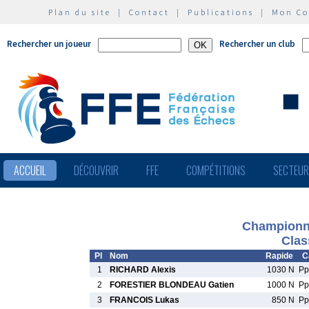
Plan du site
|
Contact
|
Publications
|
Mon C
Rechercher un joueur
Rechercher un club
ACCUEIL
DÉCOUVRIR
FFE
COMPÉTITIONS
SECTEU
Championna
Clas
Pl
Nom
Rapide
C
1
RICHARD Alexis
1030 N
P
2
FORESTIER BLONDEAU Gatien
1000 N
P
3
FRANCOIS Lukas
850 N
P