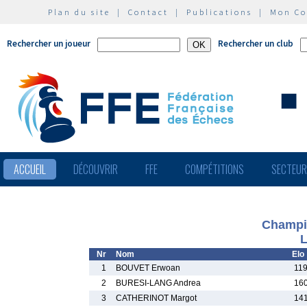
Plan du site
|
Contact
|
Publications
|
Mon C
Rechercher un joueur
Rechercher un club
ACCUEIL
DÉCOUVRIR
FFE
COMPÉTITIONS
SECTEU
Champio
L
Nr
Nom
Elo
1
BOUVET Erwoan
119
2
BURESI-LANG Andrea
160
3
CATHERINOT Margot
141