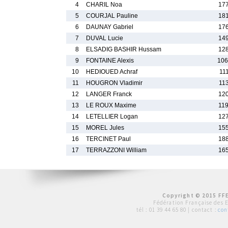
4
CHARIL Noa
177
5
COURJAL Pauline
181
6
DAUNAY Gabriel
176
7
DUVAL Lucie
149
8
ELSADIG BASHIR Hussam
128
9
FONTAINE Alexis
106
10
HEDIOUED Achraf
11
11
HOUGRON Vladimir
11
12
LANGER Franck
120
13
LE ROUX Maxime
119
14
LETELLIER Logan
127
15
MOREL Jules
155
16
TERCINET Paul
188
17
TERRAZZONI William
165
Copyright © 2015 FFE
Fédération Française des 
tél :
01 39 44 65 80
| contact :
con