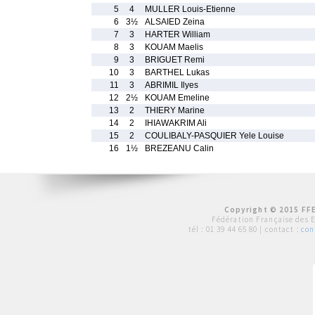
5
4
MULLER Louis-Etienne
6
3½
ALSAIED Zeina
7
3
HARTER William
8
3
KOUAM Maelis
9
3
BRIGUET Remi
10
3
BARTHEL Lukas
11
3
ABRIMIL Ilyes
12
2½
KOUAM Emeline
13
2
THIERY Marine
14
2
IHIAWAKRIM Ali
15
2
COULIBALY-PASQUIER Yele Louise
16
1½
BREZEANU Calin
Copyright © 2015 FFE
Fédération Française des 
tél :
01 39 44 65 80
| contact :
con