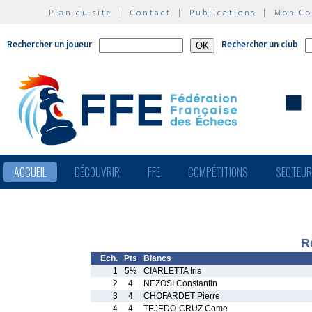
Plan du site
|
Contact
|
Publications
|
Mon C
Rechercher un joueur
Rechercher un club
ACCUEIL
DÉCOUVRIR
FFE
COMPÉTITIONS
SECTEU
R
Ech.
Pts
Blancs
1
5½
CIARLETTA Iris
2
4
NEZOSI Constantin
3
4
CHOFARDET Pierre
4
4
TEJEDO-CRUZ Come