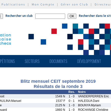
|
Publications
|
Mon Compte
|
Gérer son Club
|
Directeu
Rechercher un club
Rechercher dans le si
PÉTITIONS
SECTEURS
DOCUMENTS
DÉVELOPPEMENT
Blitz mensuel CEIT septembre 2019
Résultats de la ronde 3
Res.
Noirs
oit
1549 N
1 - 0
VANDERPERREN Eric
ULINA Manuel
1537 F
0 - 1
HALEGUA Dani
pe
2125 N
1 - 0
BOUNYA Myriam
uard
1860 N
1 - 0
ROCHANGE Christine