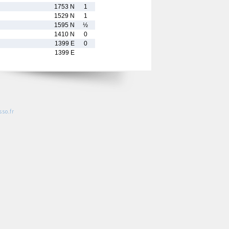
1753 N
1
1529 N
1
1595 N
½
1410 N
0
1399 E
0
1399 E
so.fr