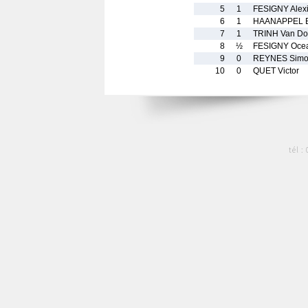
5
1
FESIGNY Alex
6
1
HAANAPPEL E
7
1
TRINH Van D
8
½
FESIGNY Oce
9
0
REYNES Sim
10
0
QUET Victor
tél :