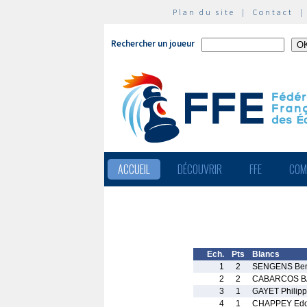
Plan du site
|
Contact
Rechercher un joueur
ACCUEIL
DÉCOUVRIR
FFE
COM
Ech.
Pts
Blancs
1
2
SENGENS Ben
2
2
CABARCOS BA
3
1
GAYET Philip
4
1
CHAPPEY Edo