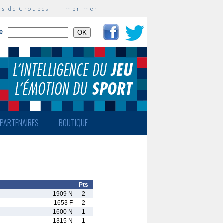
rs de Groupes
|
Imprimer
te
PARTENAIRES
BOUTIQUE
Pts
1909 N
2
1653 F
2
1600 N
1
1315 N
1