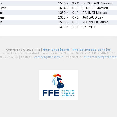
is
1530 N
X - X
ECOCHARD Vincent
vert
1654 N
0 - 1
DOUCET Mathieu
ong
1350 N
0 - 1
RAHMAT Nicolas
ane
1318 N
0 - 1
JARLAUD Levi
on
1506 N
0 - 1
VOIRIN Guillaume
1333 N
1 - F
EXEMPT
Copyright © 2015 FFE |
Mentions légales
|
Protection des données
Fédération Française des Echecs |
6 rue de l'Eglise | 92600 ASNIERES SUR SEINE
01 39 44 65 80
| contact :
contact@ffechecs.fr
| webmestre :
erick.mouret@echecs.as