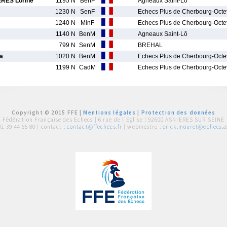
ES Lorine
1195 N
BenF
Agneaux Saint-Lô
1230 N
SenF
Echecs Plus de Cherbourg-Octev
1240 N
MinF
Echecs Plus de Cherbourg-Octev
1140 N
BenM
Agneaux Saint-Lô
799 N
SenM
BREHAL
a
1020 N
BenM
Echecs Plus de Cherbourg-Octev
1199 N
CadM
Echecs Plus de Cherbourg-Octev
Copyright © 2015 FFE |
Mentions légales
|
Protection des données
Fédération Française des Echecs |
6 rue de l'Eglise | 92600 ASNIERES SUR SEINE
01 39 44 65 80
| contact :
contact@ffechecs.fr
| webmestre :
erick.mouret@echecs.as