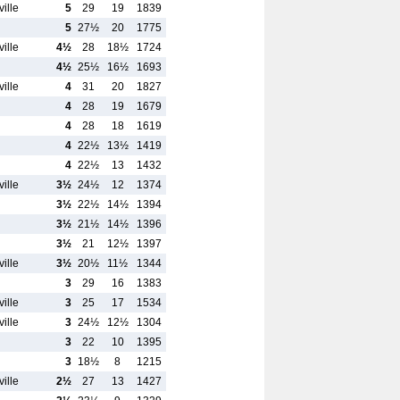
ille
5
29
19
1839
5
27½
20
1775
ille
4½
28
18½
1724
4½
25½
16½
1693
ille
4
31
20
1827
4
28
19
1679
4
28
18
1619
4
22½
13½
1419
4
22½
13
1432
ille
3½
24½
12
1374
3½
22½
14½
1394
3½
21½
14½
1396
3½
21
12½
1397
ille
3½
20½
11½
1344
3
29
16
1383
ille
3
25
17
1534
ille
3
24½
12½
1304
3
22
10
1395
3
18½
8
1215
ille
2½
27
13
1427