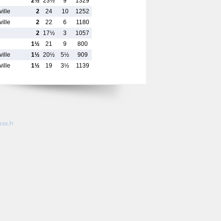
2½
23½
9
1329
ille
2
24
10
1252
ille
2
22
6
1180
2
17½
3
1057
1½
21
9
800
ille
1½
20½
5½
909
ille
1½
19
3½
1139
so.fr