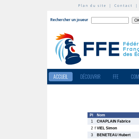
Plan du site
|
Contact
Rechercher un joueur
ACCUEIL
DÉCOUVRIR
FFE
COM
Pl
Nom
1
CHAPLAIN Fabrice
2
f
VIEL Simon
3
BENETEAU Hubert