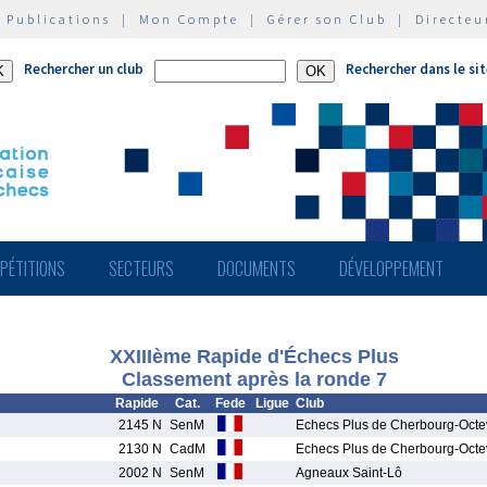
|
Publications
|
Mon Compte
|
Gérer son Club
|
Directeu
Rechercher un club
Rechercher dans le si
PÉTITIONS
SECTEURS
DOCUMENTS
DÉVELOPPEMENT
XXIIIème Rapide d'Échecs Plus
Classement après la ronde 7
Rapide
Cat.
Fede
Ligue
Club
2145 N
SenM
Echecs Plus de Cherbourg-Octev
2130 N
CadM
Echecs Plus de Cherbourg-Octev
2002 N
SenM
Agneaux Saint-Lô