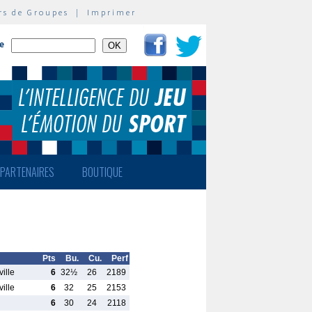
rs de Groupes
|
Imprimer
te
PARTENAIRES
BOUTIQUE
Pts
Bu.
Cu.
Perf
ille
6
32½
26
2189
ille
6
32
25
2153
6
30
24
2118