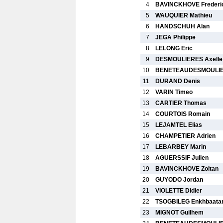
4
BAVINCKHOVE Frederi
5
WAUQUIER Mathieu
6
HANDSCHUH Alan
7
JEGA Philippe
8
LELONG Eric
9
DESMOULIERES Axelle
10
BENETEAUDESMOULIER
11
DURAND Denis
12
VARIN Timeo
13
CARTIER Thomas
14
COURTOIS Romain
15
LEJAMTEL Elias
16
CHAMPETIER Adrien
17
LEBARBEY Marin
18
AGUERSSIF Julien
19
BAVINCKHOVE Zoltan
20
GUYODO Jordan
21
VIOLETTE Didier
22
TSOGBILEG Enkhbaata
23
MIGNOT Guilhem