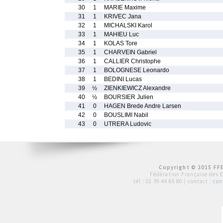
30
1
MARIE Maxime
31
1
KRIVEC Jana
32
1
MICHALSKI Karol
33
1
MAHIEU Luc
34
1
KOLAS Tore
35
1
CHARVEIN Gabriel
36
1
CALLIER Christophe
37
1
BOLOGNESE Leonardo
38
1
BEDINI Lucas
39
½
ZIENKIEWICZ Alexandre
40
½
BOURSIER Julien
41
0
HAGEN Brede Andre Larsen
42
0
BOUSLIMI Nabil
43
0
UTRERA Ludovic
Copyright © 2015 FFE
Fédération Française des 
tél :
01 39 44 65 80
| contact :
con