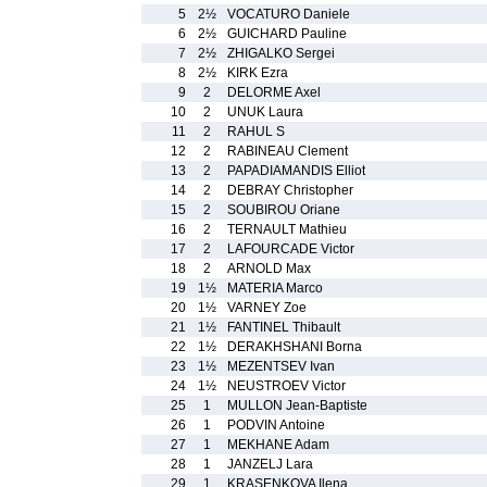
5
2½
VOCATURO Daniele
6
2½
GUICHARD Pauline
7
2½
ZHIGALKO Sergei
8
2½
KIRK Ezra
9
2
DELORME Axel
10
2
UNUK Laura
11
2
RAHUL S
12
2
RABINEAU Clement
13
2
PAPADIAMANDIS Elliot
14
2
DEBRAY Christopher
15
2
SOUBIROU Oriane
16
2
TERNAULT Mathieu
17
2
LAFOURCADE Victor
18
2
ARNOLD Max
19
1½
MATERIA Marco
20
1½
VARNEY Zoe
21
1½
FANTINEL Thibault
22
1½
DERAKHSHANI Borna
23
1½
MEZENTSEV Ivan
24
1½
NEUSTROEV Victor
25
1
MULLON Jean-Baptiste
26
1
PODVIN Antoine
27
1
MEKHANE Adam
28
1
JANZELJ Lara
29
1
KRASENKOVA Ilena