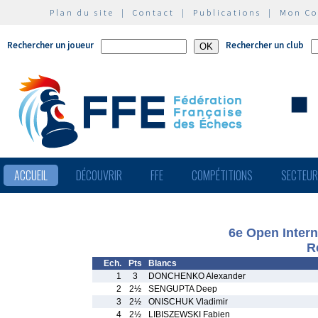
Plan du site
|
Contact
|
Publications
|
Mon C
Rechercher un joueur
Rechercher un club
ACCUEIL
DÉCOUVRIR
FFE
COMPÉTITIONS
SECTEU
6e Open Intern
R
Ech.
Pts
Blancs
1
3
DONCHENKO Alexander
2
2½
SENGUPTA Deep
3
2½
ONISCHUK Vladimir
4
2½
LIBISZEWSKI Fabien