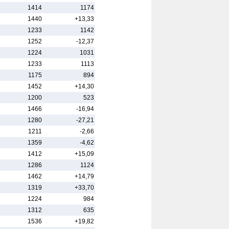
1414
1174
1440
+13,33
1233
1142
1252
-12,37
1224
1031
1233
1113
1175
894
1452
+14,30
1200
523
1466
-16,94
1280
-27,21
1211
-2,66
1359
-4,62
1412
+15,09
1286
1124
1462
+14,79
1319
+33,70
1224
984
1312
635
1536
+19,82