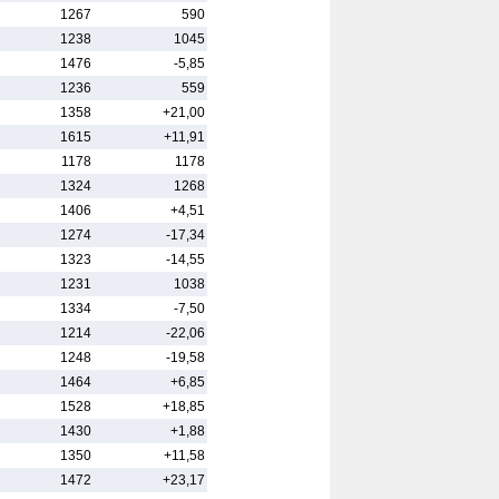
1267
590
1238
1045
1476
-5,85
1236
559
1358
+21,00
1615
+11,91
1178
1178
1324
1268
1406
+4,51
1274
-17,34
1323
-14,55
1231
1038
1334
-7,50
1214
-22,06
1248
-19,58
1464
+6,85
1528
+18,85
1430
+1,88
1350
+11,58
1472
+23,17