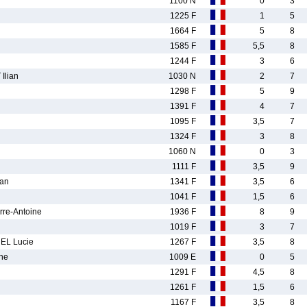
1100 N
0
3
1225 F
1
5
1664 F
5
8
1585 F
5,5
8
1244 F
3
6
lian
1030 N
2
7
1298 F
5
9
1391 F
4
7
1095 F
3,5
7
1324 F
3
8
1060 N
0
3
1111 F
3,5
9
an
1341 F
3,5
6
1041 F
1,5
6
re-Antoine
1936 F
8
9
1019 F
3
7
L Lucie
1267 F
3,5
8
ne
1009 E
0
5
1291 F
4,5
8
1261 F
1,5
6
1167 F
3,5
8