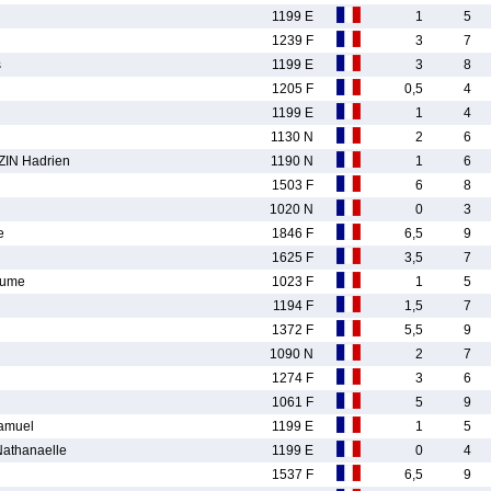
1199 E
1
5
1239 F
3
7
s
1199 E
3
8
1205 F
0,5
4
1199 E
1
4
1130 N
2
6
IN Hadrien
1190 N
1
6
1503 F
6
8
1020 N
0
3
e
1846 F
6,5
9
1625 F
3,5
7
aume
1023 F
1
5
1194 F
1,5
7
1372 F
5,5
9
1090 N
2
7
1274 F
3
6
1061 F
5
9
amuel
1199 E
1
5
athanaelle
1199 E
0
4
1537 F
6,5
9