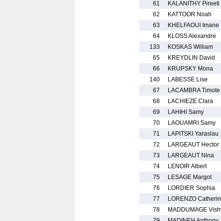
61
KALANITHY Pireeti
62
KATTOOR Noah
63
KHELFAOUI Imane
64
KLOSS Alexandre
133
KOSKAS William
65
KREYDLIN David
66
KRUPSKY Mona
140
LABESSE Lise
67
LACAMBRA Timote
68
LACHIEZE Clara
69
LAHIHI Samy
70
LAOUAMRI Samy
71
LAPITSKI Yaraslau
72
LARGEAUT Hector
73
LARGEAUT Nina
74
LENOIR Albert
75
LESAGE Margot
76
LORDIER Sophia
77
LORENZO Catheri
78
MADDUMAGE Vish
79
MADINEH Anthony