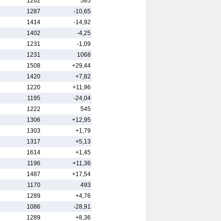
1262
585
1287
-10,65
1414
-14,92
1402
-4,25
1231
-1,09
1231
1068
1508
+29,44
1420
+7,82
1220
+11,96
1195
-24,04
1222
545
1306
+12,95
1303
+1,79
1317
+5,13
1614
+1,45
1196
+11,36
1487
+17,54
1170
493
1289
+4,76
1086
-28,91
1289
+8,36