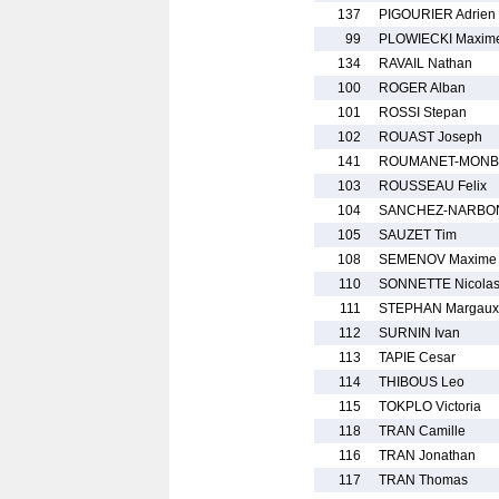
137
PIGOURIER Adrien
99
PLOWIECKI Maxim
134
RAVAIL Nathan
100
ROGER Alban
101
ROSSI Stepan
102
ROUAST Joseph
141
ROUMANET-MONBE
103
ROUSSEAU Felix
104
SANCHEZ-NARBONI
105
SAUZET Tim
108
SEMENOV Maxime
110
SONNETTE Nicola
111
STEPHAN Margaux
112
SURNIN Ivan
113
TAPIE Cesar
114
THIBOUS Leo
115
TOKPLO Victoria
118
TRAN Camille
116
TRAN Jonathan
117
TRAN Thomas