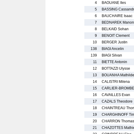
4
BAOUANE Iles
5
BASSING Cassand
6
BAUCHAIRE Isaac
7
BEDNAREK Manon
8
BELKAID Sohan
9
BENOIT Clement
10
BERGER Justin
138
BIAGI Ancelin
139
BIAGI Silvan
11
BIETTE Antonin
12
BOTTAZZI Ulysse
13
BOUANHA Mathild
14
CALISTRI Milena
15
CARLIER-BROMBE
16
CAVAILLES Evan
17
CAZALS Theodore
18
CHAINTREAU Tho
19
CHARGHINOFF Tim
20
CHARRON Thoma
21
CHAZOTTES Mathi