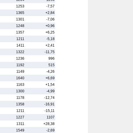
1253
-7,57
1365
+2,84
1301
-7,06
1248
+0,96
1357
+6,25
1211
-5,18
1411
+2,41
1322
-11,75
1236
996
1192
515
1149
-4,26
1640
+6,69
1163
+1,54
1300
-4,99
1178
-12,74
1358
-16,91
1211
-15,11
1227
1107
1311
+28,38
1549
-2,69