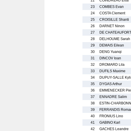
22
COINDREAU Elsa
23
COMBES Evan
24
COSTA Clement
25
CROISILLE Shanti
26
DARNET Ninon
27
DE CHATEAUFORT I
28
DELHOUME Sarah
29
DEMAIS Eilean
30
DENG Yuanqi
31
DINCOV Ioan
32
DROMARD Lila
33
DUFILS Maxime
34
DUPUY-SALLE Kyli
35
DYGAS Arthur
36
EMMENECKER Pier
37
ENNADRE Salim
38
ESTIN-CHARBONNE
39
FERRANDIS Roma
40
FRONIUS Lino
41
GABINO Karl
42
GACHES Leandre