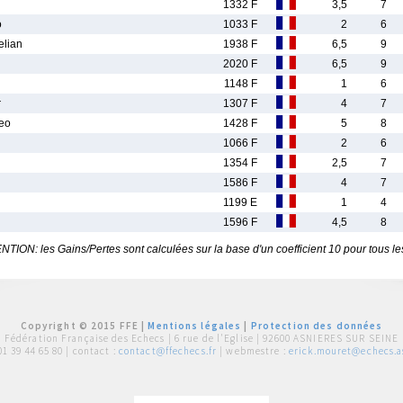
1332 F
3,5
7
o
1033 F
2
6
lian
1938 F
6,5
9
2020 F
6,5
9
1148 F
1
6
r
1307 F
4
7
eo
1428 F
5
8
1066 F
2
6
1354 F
2,5
7
1586 F
4
7
1199 E
1
4
1596 F
4,5
8
TION: les Gains/Pertes sont calculées sur la base d'un coefficient 10 pour tous le
Copyright © 2015 FFE |
Mentions légales
|
Protection des données
Fédération Française des Echecs |
6 rue de l'Eglise | 92600 ASNIERES SUR SEINE
01 39 44 65 80
| contact :
contact@ffechecs.fr
| webmestre :
erick.mouret@echecs.as