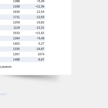
1388
+5,49
1338
+11,56
1630
-12,54
1711
-12,63
1259
-10,82
1119
-12,31
1533
+21,62
1264
+5,48
1402
-5,27
1335
-16,87
1267
1074
1488
-6,87
s joueurs
so.fr