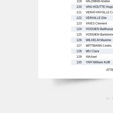
119
VALDMAN Andrei
120
VAN-HOUTTE Hug
121
VERAT-FAYOLLE Ce
122
VERHILLE Elie
123
VIVES Clement
124
VOSGIEN Balthaza
125
VOSGIEN Bartolom
126
WILHELM Maxime
127
WITTMANN Cedric
128
WU Clara
129
XIA Axel
135
YAPI William Koffi
ATTEN
tél :