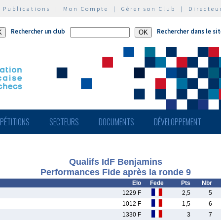
|
Publications
|
Mon Compte
|
Gérer son Club
|
Directeu
Rechercher un club
Rechercher dans le si
PÉTITIONS
SECTEURS
DOCUMENTS
DÉVELOPPEMENT
Qualifs IdF Benjamins
Performances Fide après la ronde 9
Elo
Fede
Pts
Nbr
1229 F
2,5
5
1012 F
1,5
6
1330 F
3
7