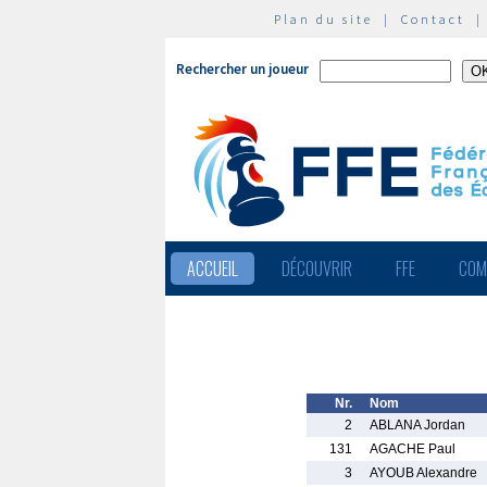
Plan du site
|
Contact
Rechercher un joueur
ACCUEIL
DÉCOUVRIR
FFE
COM
Nr.
Nom
2
ABLANA Jordan
131
AGACHE Paul
3
AYOUB Alexandre