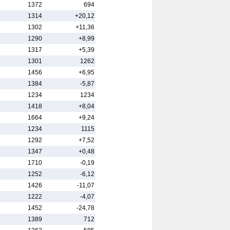
1372
694
1314
+20,12
1302
+11,36
1290
+8,99
1317
+5,39
1301
1262
1456
+6,95
1384
-5,87
1234
1234
1418
+8,04
1664
+9,24
1234
1115
1292
+7,52
1347
+0,48
1710
-0,19
1252
-6,12
1426
-11,07
1222
-4,07
1452
-24,78
1389
712