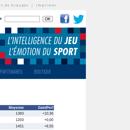
rs de Groupes
|
Imprimer
te
PARTENAIRES
BOUTIQUE
Moyenne
Gain/Perf
1383
+10,36
1203
+0,00
1451
+6,55