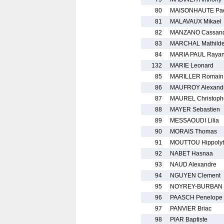
80
MAISONHAUTE Pa
81
MALAVAUX Mikael
82
MANZANO Cassan
83
MARCHAL Mathild
84
MARIA PAUL Raya
132
MARIE Leonard
85
MARILLER Romain
86
MAUFROY Alexand
87
MAUREL Christoph
88
MAYER Sebastien
89
MESSAOUDI Lilia
90
MORAIS Thomas
91
MOUTTOU Hippoly
92
NABET Hasnaa
93
NAUD Alexandre
94
NGUYEN Clement
95
NOYREY-BURBAN 
96
PAASCH Penelope
97
PANVIER Briac
98
PIAR Baptiste