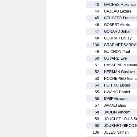
43
GACHES Maxence
44
GAZEAU Lazare
45
GELIBTER Francoi
46
GOBERT Alexis
47
GONARD Johan
48
GOURAR Louay
130
GRAPINET SARRAZ
49
GUICHON Paul
50
GUYARD Eve
51
HASSEINE Madian
52
HERMAN Gustave
53
HOCHEPIED Guill
54
HUITRIC Lucas
55
HWANG Daniel
56
IOSIF Alexander
57
JAMALI Elias
58
JAULIN Vincent
59
JOUGLET LOUIS S
60
JOURNET-GIROD N
136
JULES Nathan