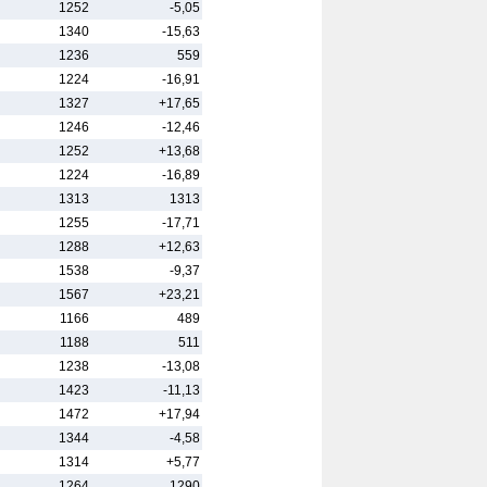
1252
-5,05
1340
-15,63
1236
559
1224
-16,91
1327
+17,65
1246
-12,46
1252
+13,68
1224
-16,89
1313
1313
1255
-17,71
1288
+12,63
1538
-9,37
1567
+23,21
1166
489
1188
511
1238
-13,08
1423
-11,13
1472
+17,94
1344
-4,58
1314
+5,77
1264
1290