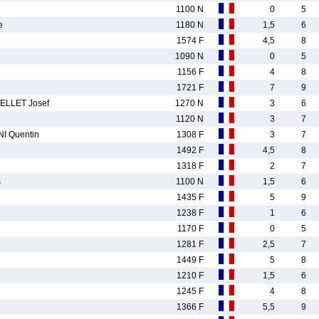
1100 N
0
5
e
1180 N
1,5
6
1574 F
4,5
8
1090 N
0
5
1156 F
4
8
1721 F
7
9
LLET Josef
1270 N
3
6
1120 N
3
7
 Quentin
1308 F
3
7
1492 F
4,5
8
1318 F
2
7
s
1100 N
1,5
6
1435 F
5
9
1238 F
1
6
1170 F
0
5
1281 F
2,5
7
1449 F
5
8
1210 F
1,5
6
1245 F
4
8
1366 F
5,5
9