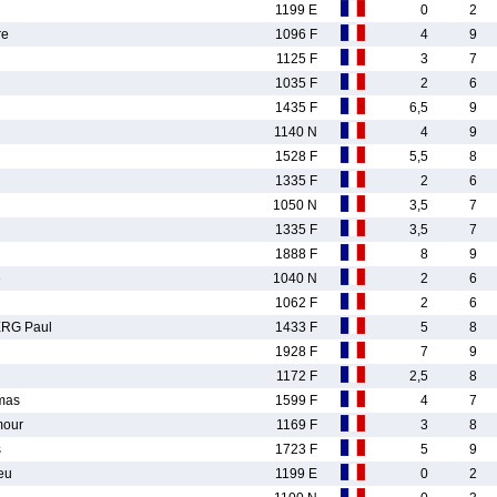
1199 E
0
2
re
1096 F
4
9
1125 F
3
7
1035 F
2
6
1435 F
6,5
9
1140 N
4
9
1528 F
5,5
8
1335 F
2
6
1050 N
3,5
7
1335 F
3,5
7
1888 F
8
9
e
1040 N
2
6
1062 F
2
6
RG Paul
1433 F
5
8
1928 F
7
9
1172 F
2,5
8
mas
1599 F
4
7
our
1169 F
3
8
s
1723 F
5
9
eu
1199 E
0
2