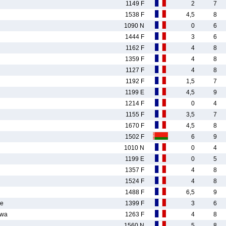
1149 F
2
7
1538 F
4,5
8
1090 N
0
6
1444 F
3
6
1162 F
4
8
1359 F
4
8
1127 F
4
8
1192 F
1,5
7
1199 E
4,5
9
1214 F
0
4
1155 F
3,5
7
1670 F
4,5
8
1502 F
6
9
1010 N
0
4
1199 E
0
5
1357 F
4
8
1524 F
4
8
1488 F
6,5
9
ne
1399 F
3
6
wa
1263 F
4
8
1560 N
5
8