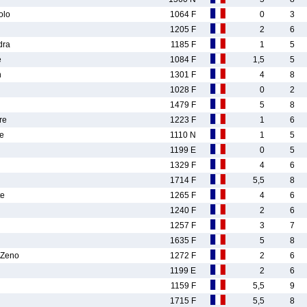
olo
1064 F
0
3
1205 F
2
6
dra
1185 F
1
5
e
1084 F
1,5
5
n
1301 F
4
8
1028 F
0
2
1479 F
5
8
re
1223 F
1
6
e
1110 N
1
5
1199 E
0
5
1329 F
4
6
1714 F
5,5
8
te
1265 F
4
6
1240 F
2
6
1257 F
3
7
1635 F
5
8
Zeno
1272 F
2
6
1199 E
2
6
1159 F
5,5
9
1715 F
5,5
8