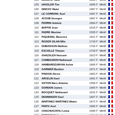
105
HASSLER Tim
1695 F
MinM
106
DINCOV Matei
1687 F
MinM
107
LE CORRONC Axel
1697 F
MinM
108
AYOUB Georges
1967 F
MinM
109
PERRIN Antoine
1864 F
MinM
110
BUFFIN Jean
1616 F
MinM
111
PADRE Maxime
1505 F
MinM
112
PIQUEMAL Maxence
1621 F
MinM
113
ROGER SILAN Milo
1719 F
MinM
114
DUBUISSON Mathias
1764 F
MinM
115
ESCAILLE Titouan
1743 F
MinM
116
GHAZALEH Hossam
1623 F
MinM
117
COMBAUDON Nathanael
1817 F
MinM
118
HAMBARDZUMYAN Ashot
1660 F
MinM
119
GARNIER Bastien
1671 F
MinM
120
PINSON Alexis
1803 F
MinM
121
ARCELIN Gael
1661 F
MinM
122
SOTON Marc-Antoine
1566 F
MinM
123
GORDON James
1665 F
MinM
124
BOCQUET Nathanael
1622 F
MinM
125
DENNINGER Gael
1847 F
MinM
126
MARTINEZ MARTINEZ Mateo
1972 F
MinM
127
PINTO Axel
1692 F
MinM
128
CHACHIACHVILI Loma
1666 F
MinM