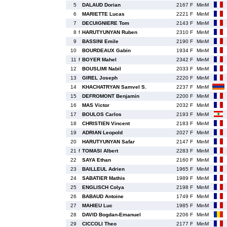
5
DALAUD Dorian
2167 F
MinM
6
MARIETTE Lucas
2221 F
MinM
7
DECUIGNIERE Tom
2143 F
MinM
8
f
HARUTYUNYAN Ruben
2310 F
MinM
9
BASSINI Emile
2190 F
MinM
10
BOURDEAUX Gabin
1934 F
MinM
11
f
BOYER Mahel
2342 F
MinM
12
BOUSLIMI Nabil
2033 F
MinM
13
GIREL Joseph
2220 F
MinM
14
KHACHATRYAN Samvel S.
2237 F
MinM
15
DEFROMONT Benjamin
2200 F
MinM
16
MAS Victor
2032 F
MinM
17
BOULOS Carlos
2193 F
MinM
18
CHRISTIEN Vincent
2183 F
MinM
19
ADRIAN Leopold
2027 F
MinM
20
HARUTYUNYAN Safar
2147 F
MinM
21
f
TOMASI Albert
2283 F
MinM
22
SAYA Ethan
2160 F
MinM
23
BAILLEUL Adrien
1965 F
MinM
24
SABATIER Mathis
1989 F
MinM
25
ENGLISCH Colya
2198 F
MinM
26
BABAUD Antoine
1749 F
MinM
27
MAHIEU Luc
1985 F
MinM
28
DAVID Bogdan-Emanuel
2206 F
MinM
29
CICCOLI Theo
2177 F
MinM