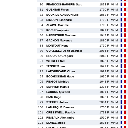
80
FRANCOIS-HAUGRIN Said
1873 F
MinM
81
GUEHTAR Fares
1770 F
MinM
82
BOUX DE CASSON Leo
1862 F
MinM
83
SIMEONI Lisandru
1702 F
MinM
84
ALAIME Maxime
1760 F
MinM
85
KOCH Benjamin
1891 F
MinM
86
HABERTHUR Maxime
1947 F
MinM
87
GACHON Maxence
1886 F
MinM
88
MONTOUT Heny
1759 F
MinM
89
GUAZZELLI Jean-Baptiste
2086 F
MinM
90
BROUARD Gregoire
2048 F
MinM
91
WEIGELT Nils
1826 F
MinM
92
TESSIER Leo
1691 F
MinM
93
LAFOURCADE Victor
1929 F
MinM
94
BOGHOSSIAN Hugo
1615 F
MinM
95
RINGOT Mathieu
1648 F
MinM
96
SERRIER Mathis
1304 F
MinM
97
LARDON Quentin
1801 F
MinM
98
PIAR Hugo
1825 F
MinM
99
STEIBEL Julien
2064 F
MinM
100
LAMARQUE Damien
1706 F
MinM
101
CRESSWELL Patrick
1713 F
MinM
102
RIMBAUX Alexandre
1559 F
MinM
103
MOREL Jules
1595 F
MinM
104
LATASTE Yann
1824 F
MinM