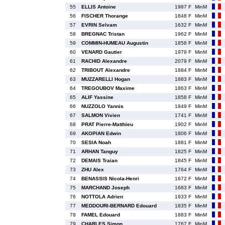
55
ELLIS Antoine
1987 F
MinM
56
FISCHER Thorange
1848 F
MinM
57
EVRIN Selvam
1632 F
MinM
58
BREGNAC Tristan
1962 F
MinM
59
COMMIN-HUMEAU Augustin
1858 F
MinM
60
VENARD Gautier
1979 F
MinM
61
RACHID Alexandre
2079 F
MinM
62
TRIBOUT Alexandre
1884 F
MinM
63
MUZZARELLI Hogan
1883 F
MinM
64
TREGOUBOV Maxime
1863 F
MinM
65
ALIF Yassine
1858 F
MinM
66
NUZZOLO Yannis
1849 F
MinM
67
SALMON Vivien
1741 F
MinM
68
PRAT Pierre-Matthieu
1902 F
MinM
69
AKOPIAN Edwin
1806 F
MinM
70
SESIA Noah
1881 F
MinM
71
ARHAN Tanguy
1825 F
MinM
72
DEMAIS Traian
1845 F
MinM
73
ZHU Alex
1764 F
MinM
74
BENASSIS Nicola-Henri
1672 F
MinM
75
MARCHAND Joseph
1683 F
MinM
76
NOTTOLA Adrien
1933 F
MinM
77
MEDDOURI-BERNARD Edouard
1835 F
MinM
78
FAMEL Edouard
1883 F
MinM
79
CHARLES Simon
1767 F
MinM