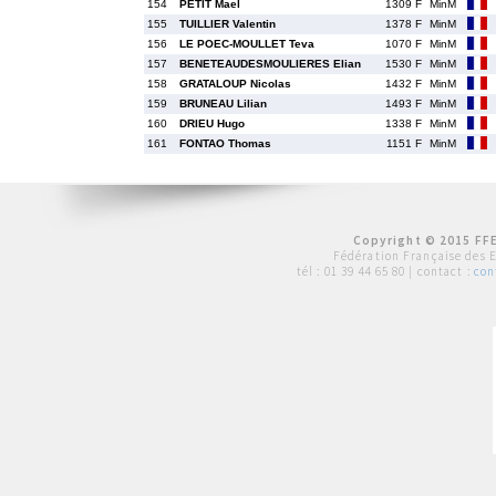
154
PETIT Mael
1309 F
MinM
155
TUILLIER Valentin
1378 F
MinM
156
LE POEC-MOULLET Teva
1070 F
MinM
157
BENETEAUDESMOULIERES Elian
1530 F
MinM
158
GRATALOUP Nicolas
1432 F
MinM
159
BRUNEAU Lilian
1493 F
MinM
160
DRIEU Hugo
1338 F
MinM
161
FONTAO Thomas
1151 F
MinM
Copyright © 2015 FFE
Fédération Française des 
tél :
01 39 44 65 80
| contact :
con