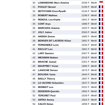
30
LOMANDONG Marc-Antoine
2036 F
MinM
31
POULET Benoit
2109 F
MinM
32
MOTOYAMA Enzo-Ryadh
2144 F
MinM
33
ROBERT Mathias
2168 F
MinM
34
REBOUL Lou-Orphe
1841 F
MinM
35
CONT Arya
1986 F
MinM
36
MARCHAIS Antoine
1925 F
MinM
37
JOLY Julien
2063 F
MinM
38
HADIDA Simon
1885 F
MinM
39
BERGER DIT LACROIX Kilian
1891 F
MinM
40
FERNANDEZ Leon
1934 F
MinM
41
RACLOT Leo
1961 F
MinM
42
LARY Damien
2067 F
MinM
43
WEISMAN Nathan
2018 F
MinM
44
MAACHE Jawad
2261 F
MinM
45
MAUFFREY Victor
1890 F
MinM
46
LAHOCHE Dorian
1973 F
MinM
47
BOUJIDA Yanis
1944 F
MinM
48
BAILLY Thierry
1887 F
MinM
49
LO IACONO Sebastien
1947 F
MinM
50
MONNOT Leo
2022 F
MinM
51
DEDENON Quentin
1862 F
MinM
52
TERCINET Paul
1629 F
MinM
53
ANTAO Amory
1924 F
MinM
54
CALVO Dylan
1856 F
MinM