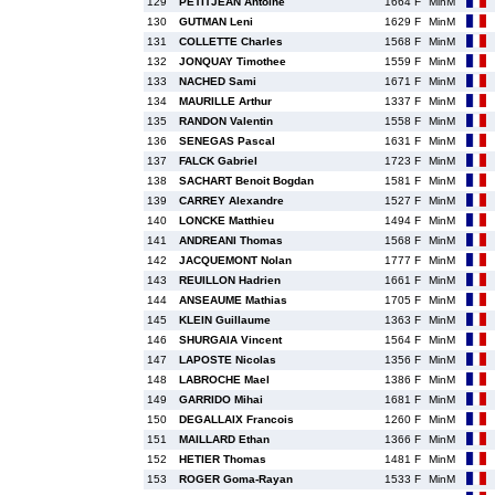
129
PETITJEAN Antoine
1664 F
MinM
130
GUTMAN Leni
1629 F
MinM
131
COLLETTE Charles
1568 F
MinM
132
JONQUAY Timothee
1559 F
MinM
133
NACHED Sami
1671 F
MinM
134
MAURILLE Arthur
1337 F
MinM
135
RANDON Valentin
1558 F
MinM
136
SENEGAS Pascal
1631 F
MinM
137
FALCK Gabriel
1723 F
MinM
138
SACHART Benoit Bogdan
1581 F
MinM
139
CARREY Alexandre
1527 F
MinM
140
LONCKE Matthieu
1494 F
MinM
141
ANDREANI Thomas
1568 F
MinM
142
JACQUEMONT Nolan
1777 F
MinM
143
REUILLON Hadrien
1661 F
MinM
144
ANSEAUME Mathias
1705 F
MinM
145
KLEIN Guillaume
1363 F
MinM
146
SHURGAIA Vincent
1564 F
MinM
147
LAPOSTE Nicolas
1356 F
MinM
148
LABROCHE Mael
1386 F
MinM
149
GARRIDO Mihai
1681 F
MinM
150
DEGALLAIX Francois
1260 F
MinM
151
MAILLARD Ethan
1366 F
MinM
152
HETIER Thomas
1481 F
MinM
153
ROGER Goma-Rayan
1533 F
MinM