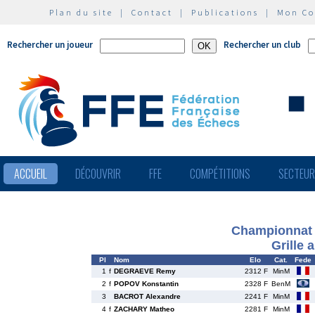
Plan du site
|
Contact
|
Publications
|
Mon C
Rechercher un joueur
Rechercher un club
ACCUEIL
DÉCOUVRIR
FFE
COMPÉTITIONS
SECTEU
Championnat 
Grille 
Pl
Nom
Elo
Cat.
Fede
1
f
DEGRAEVE Remy
2312 F
MinM
2
f
POPOV Konstantin
2328 F
BenM
3
BACROT Alexandre
2241 F
MinM
4
f
ZACHARY Matheo
2281 F
MinM