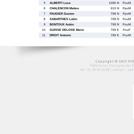
5
ALBERTI Luca
1090 N
PouM
6
CHALENCON Matteo
910 N
PpoM
7
FAUGIER Gaston
799 N
PpoM
8
SABARTHES Lubin
799 N
PouM
9
BONTOUX Aubin
799 N
PouM
10
GUISSE DELOGE Marie
799 E
PouF
11
DROIT Antonin
799 E
PouM
Copyright © 2015 FFE
Fédération Française des 
tél :
01 39 44 65 80
| contact :
con