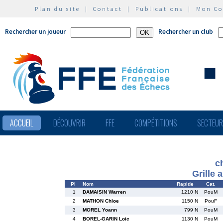
Plan du site
|
Contact
|
Publications
|
Mon C
Rechercher un joueur
Rechercher un club
ACCUEIL
DÉCOUVRIR
FFE
COMPÉTITIONS
SECTEU
c
Grille 
Pl
Nom
Rapide
Cat.
1
DAMAISIN Warren
1210 N
PouM
2
MATHON Chloe
1150 N
PouF
3
MOREL Yoann
799 N
PouM
4
BOREL-GARIN Loic
1130 N
PouM