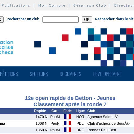
|
Publications
|
Mon Compte
|
Gérer son Club
|
Directeu
Rechercher un club
Rechercher dans le si
PÉTITIONS
SECTEURS
DOCUMENTS
DÉVELOPPEMENT
12e open rapide de Betton - Jeunes
Classement après la ronde 7
Rapide
Cat.
Fede
Ligue
Club
1470 N
PouM
NOR
Agneaux Saint-LÃ´
nna
1068 N
PpoF
PDL
Club d'Echecs de SegrÃ©
1360 N
PouM
BRE
Rennes Paul Bert