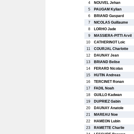
4
NOUVEL Jehan
5
PAUGAM Kylian
6
BRIAND Gaspard
7
NICOLAS Guillaume
8
LORHO Jade
9
MASSIERA-PITTI Arvil
10
CATHERINOT Loic
11
COURJAL Charlotte
12
DAUNAY Jean
13
BRIAND Belise
14
FERARD Nicolas
15
HUTIN Andreas
16
TERCINET Ronan
17
FADIL Noah
18
GUILLO Kadwan
19
DUPRIEZ Gabin
20
DAUNAY Anatole
21
MAREAU Noe
22
HAMEON Lubin
23
RAMETTE Charlie