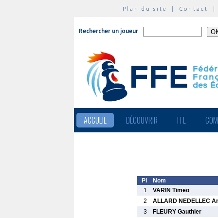
Plan du site
|
Contact
Rechercher un joueur
ACCUEIL
DÉCOUVRIR
FFE
COM
Pl
Nom
1
VARIN Timeo
2
ALLARD NEDELLEC A
3
FLEURY Gauthier