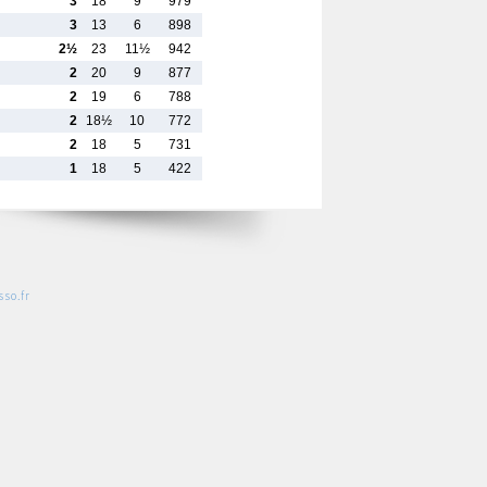
3
18
9
979
3
13
6
898
2½
23
11½
942
2
20
9
877
2
19
6
788
2
18½
10
772
2
18
5
731
1
18
5
422
so.fr