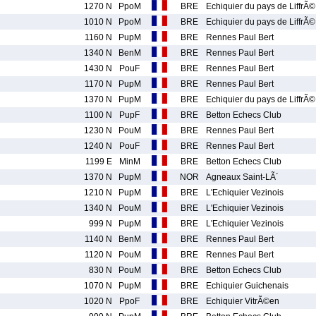
1270 N
PpoM
BRE
Echiquier du pays de LiffrÃ©
1010 N
PpoM
BRE
Echiquier du pays de LiffrÃ©
1160 N
PupM
BRE
Rennes Paul Bert
1340 N
BenM
BRE
Rennes Paul Bert
1430 N
PouF
BRE
Rennes Paul Bert
1170 N
PupM
BRE
Rennes Paul Bert
1370 N
PupM
BRE
Echiquier du pays de LiffrÃ©
1100 N
PupF
BRE
Betton Echecs Club
1230 N
PouM
BRE
Rennes Paul Bert
1240 N
PouF
BRE
Rennes Paul Bert
1199 E
MinM
BRE
Betton Echecs Club
1370 N
PupM
NOR
Agneaux Saint-LÃ´
1210 N
PupM
BRE
L'Echiquier Vezinois
1340 N
PouM
BRE
L'Echiquier Vezinois
999 N
PupM
BRE
L'Echiquier Vezinois
1140 N
BenM
BRE
Rennes Paul Bert
1120 N
PouM
BRE
Rennes Paul Bert
830 N
PouM
BRE
Betton Echecs Club
1070 N
PupM
BRE
Echiquier Guichenais
1020 N
PpoF
BRE
Echiquier VitrÃ©en