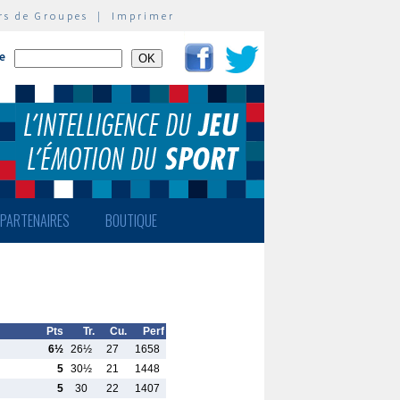
rs de Groupes
|
Imprimer
te
PARTENAIRES
BOUTIQUE
Pts
Tr.
Cu.
Perf
6½
26½
27
1658
5
30½
21
1448
5
30
22
1407