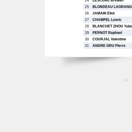
24
LESCURE Brewan
25
BLONDEAU LAGRANGE
26
JAMAIN Eliot
27
CHAMPEL Leoric
28
BLANCHET ZHOU Yulan
29
PERNOT Raphael
30
COURJAL Valentine
31
ANDRE GRU Pierre
tél :