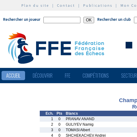
Plan du site
|
Contact
|
Publications
|
Mon C
Rechercher un joueur
Rechercher un club
ACCUEIL
DÉCOUVRIR
FFE
COMPÉTITIONS
SECTEU
Champi
R
Ech.
Pts
Blancs
1
0
PRANAV ANAND
2
0
GULIYEV Namig
3
0
TOMASI Albert
4
0
SHCHEKACHEV Andrei