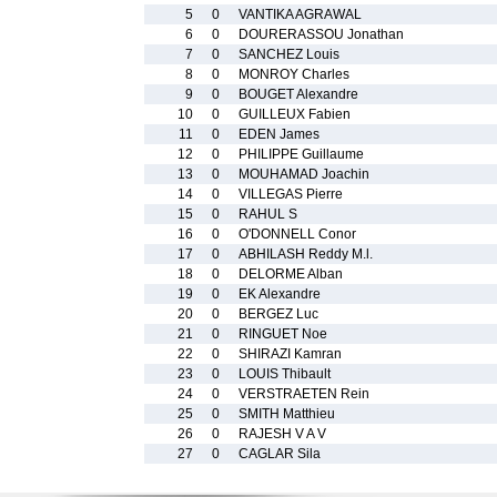
5
0
VANTIKA AGRAWAL
6
0
DOURERASSOU Jonathan
7
0
SANCHEZ Louis
8
0
MONROY Charles
9
0
BOUGET Alexandre
10
0
GUILLEUX Fabien
11
0
EDEN James
12
0
PHILIPPE Guillaume
13
0
MOUHAMAD Joachin
14
0
VILLEGAS Pierre
15
0
RAHUL S
16
0
O'DONNELL Conor
17
0
ABHILASH Reddy M.l.
18
0
DELORME Alban
19
0
EK Alexandre
20
0
BERGEZ Luc
21
0
RINGUET Noe
22
0
SHIRAZI Kamran
23
0
LOUIS Thibault
24
0
VERSTRAETEN Rein
25
0
SMITH Matthieu
26
0
RAJESH V A V
27
0
CAGLAR Sila