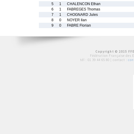
5
1
CHALENCON Ethan
6
1
FABREGES Thomas
7
1
CHOGNARD Jules
8
0
NOYER Ilan
9
0
FABRE Florian
Copyright © 2015 FFE
Fédération Française des 
tél :
01 39 44 65 80
| contact :
con