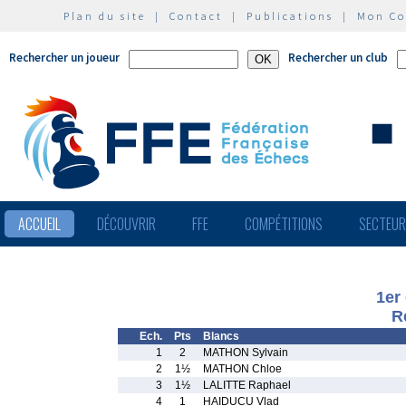
Plan du site
|
Contact
|
Publications
|
Mon C
Rechercher un joueur
Rechercher un club
ACCUEIL
DÉCOUVRIR
FFE
COMPÉTITIONS
SECTEU
1er
R
Ech.
Pts
Blancs
1
2
MATHON Sylvain
2
1½
MATHON Chloe
3
1½
LALITTE Raphael
4
1
HAIDUCU Vlad