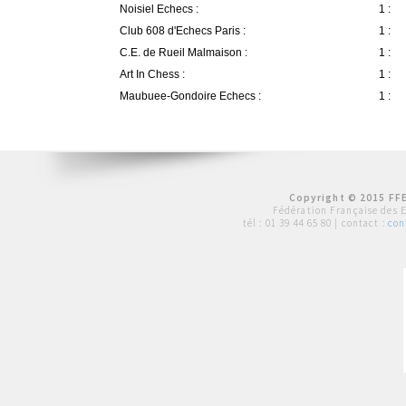
Noisiel Echecs :
1 :
Club 608 d'Echecs Paris :
1 :
C.E. de Rueil Malmaison :
1 :
Art In Chess :
1 :
Maubuee-Gondoire Echecs :
1 :
Copyright © 2015 FFE
Fédération Française des 
tél :
01 39 44 65 80
| contact :
con