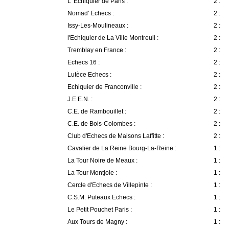
L' Echiquier de Paris :
2 :
Nomad' Echecs :
2 :
Issy-Les-Moulineaux :
2 :
l'Echiquier de La Ville Montreuil :
2 :
Tremblay en France :
2 :
Echecs 16 :
2 :
Lutèce Echecs :
2 :
Echiquier de Franconville :
2 :
J.E.E.N. :
2 :
C.E. de Rambouillet :
2 :
C.E. de Bois-Colombes :
2 :
Club d'Echecs de Maisons Laffitte :
2 :
Cavalier de La Reine Bourg-La-Reine :
1 :
La Tour Noire de Meaux :
1 :
La Tour Montjoie :
1 :
Cercle d'Echecs de Villepinte :
1 :
C.S.M. Puteaux Echecs :
1 :
Le Petit Pouchet Paris :
1 :
Aux Tours de Magny :
1 :