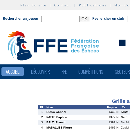
Plan du site
|
Contact
|
Publications
|
Mon C
Rechercher un joueur
Rechercher un club
ACCUEIL
DÉCOUVRIR
FFE
COMPÉTITIONS
SECTEU
Grille 
Pl
Nom
Rapide
Cat.
1
BOSC Gabriel
1442 N
MinM
2
PATTE Daphne
1372 N
SenF
3
BALTI Ahmed
1399 N
SenM
4
MASALLES Pierre
1467 N
CadM