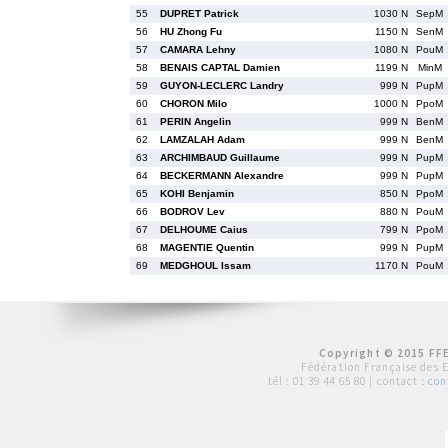
55
DUPRET Patrick
1030 N
SepM
56
HU Zhong Fu
1150 N
SenM
57
CAMARA Lehny
1080 N
PouM
58
BENAIS CAPTAL Damien
1199 N
MinM
59
GUYON-LECLERC Landry
999 N
PupM
60
CHORON Milo
1000 N
PpoM
61
PERIN Angelin
999 N
BenM
62
LAMZALAH Adam
999 N
BenM
63
ARCHIMBAUD Guillaume
999 N
PupM
64
BECKERMANN Alexandre
999 N
PupM
65
KOHI Benjamin
850 N
PpoM
66
BODROV Lev
880 N
PouM
67
DELHOUME Caius
799 N
PpoM
68
MAGENTIE Quentin
999 N
PupM
69
MEDGHOUL Issam
1170 N
PouM
Copyright © 2015 FFE
Fédération Française des 
tél :
01 39 44 65 80
| contact :
con