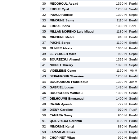
30
MEDGHOUL Assad
1360 N
PupM
31
EBOUE Cyril
1230 N
SenM
32
PUAUD Fabrice
1399 N
SepM
33
MIMOUNE Samy
1110 N
BenM
34
EBOUE Ihona
1330 N
BenF
35
MILLAN MORENO Luis Miguel
1180 N
PupM
36
MIMOUNE Mehdi
940 N
BenM
37
PUCHE Serge
1190 N
SepM
38
MUNIER Alexis
1060 N
PouM
39
LE VERGER Marc
990 N
SepM
40
BOUREZGUI Ahmed
1399 N
SenM
41
NOIRET Thierry
1390 N
SepM
42
VIDELEINE Come
1170 N
MinM
43
SEPAHPOUR Shervine
1250 N
PouM
44
BOUZOUMOU Francisque
1399 N
JunM
45
GABRIEL Lucas
1420 N
BenM
46
BOURGEOIS Matthieu
1399 N
SenM
47
DELHOUME Emmanuel
1400 N
SenM
48
RAJAN Ajeesh
799 N
PouM
49
DIENY Caroline
970 N
PupF
50
CAMARA Samy
950 N
PouM
51
QUIEVREUX Corentin
1100 N
PouM
52
MIMOUNE Kenzi
880 N
PpoM
53
LAMZALAH Elias
799 N
PupM
54
CHOPINET Milan
999 N
BenM