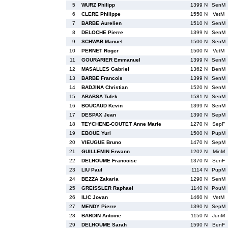
5
WURZ Philipp
1399 N
SenM
6
CLERE Philippe
1550 N
VetM
7
BARBE Aurelien
1510 N
SenM
8
DELOCHE Pierre
1399 N
SenM
9
SCHWAB Manuel
1500 N
SenM
10
PERNET Roger
1500 N
VetM
11
GOURARIER Emmanuel
1399 N
SenM
12
MASALLES Gabriel
1362 N
BenM
13
BARBE Francois
1399 N
SenM
14
BADJINA Christian
1520 N
SenM
15
ABABSA Tufek
1581 N
SenM
16
BOUCAUD Kevin
1399 N
SenM
17
DESPAX Jean
1390 N
SepM
18
TEYCHENE-COUTET Anne Marie
1270 N
SepF
19
EBOUE Yuri
1500 N
PupM
20
VIEUGUE Bruno
1470 N
SepM
21
GUILLEMIN Erwann
1202 N
MinM
22
DELHOUME Francoise
1370 N
SenF
23
LIU Paul
1114 N
PupM
24
BEZZA Zakaria
1290 N
SenM
25
GREISSLER Raphael
1140 N
PouM
26
ILIC Jovan
1460 N
VetM
27
MENDY Pierre
1390 N
SepM
28
BARDIN Antoine
1150 N
JunM
29
DELHOUME Sarah
1590 N
BenF