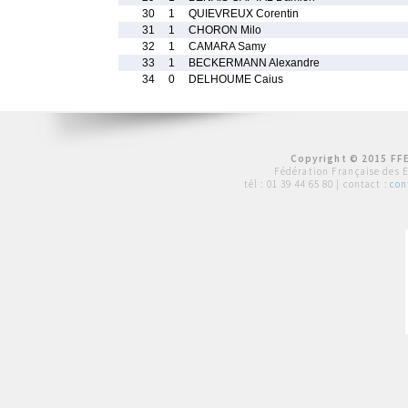
30
1
QUIEVREUX Corentin
31
1
CHORON Milo
32
1
CAMARA Samy
33
1
BECKERMANN Alexandre
34
0
DELHOUME Caius
Copyright © 2015 FFE
Fédération Française des 
tél :
01 39 44 65 80
| contact :
con