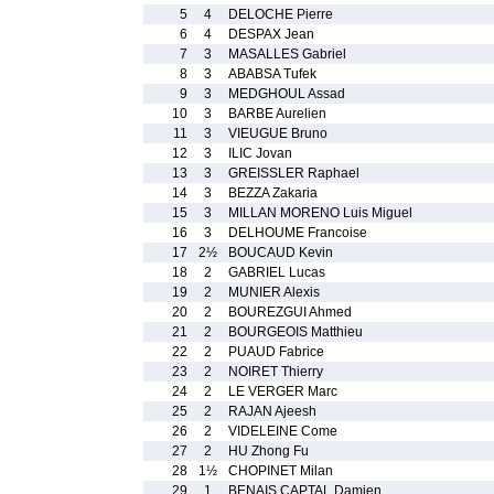
5
4
DELOCHE Pierre
6
4
DESPAX Jean
7
3
MASALLES Gabriel
8
3
ABABSA Tufek
9
3
MEDGHOUL Assad
10
3
BARBE Aurelien
11
3
VIEUGUE Bruno
12
3
ILIC Jovan
13
3
GREISSLER Raphael
14
3
BEZZA Zakaria
15
3
MILLAN MORENO Luis Miguel
16
3
DELHOUME Francoise
17
2½
BOUCAUD Kevin
18
2
GABRIEL Lucas
19
2
MUNIER Alexis
20
2
BOUREZGUI Ahmed
21
2
BOURGEOIS Matthieu
22
2
PUAUD Fabrice
23
2
NOIRET Thierry
24
2
LE VERGER Marc
25
2
RAJAN Ajeesh
26
2
VIDELEINE Come
27
2
HU Zhong Fu
28
1½
CHOPINET Milan
29
1
BENAIS CAPTAL Damien