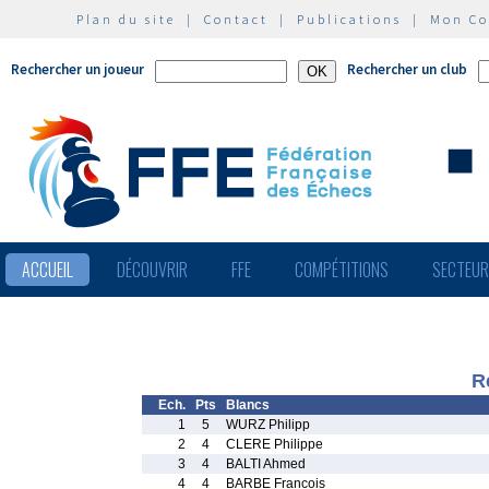
Plan du site
|
Contact
|
Publications
|
Mon C
Rechercher un joueur
Rechercher un club
ACCUEIL
DÉCOUVRIR
FFE
COMPÉTITIONS
SECTEU
R
Ech.
Pts
Blancs
1
5
WURZ Philipp
2
4
CLERE Philippe
3
4
BALTI Ahmed
4
4
BARBE Francois