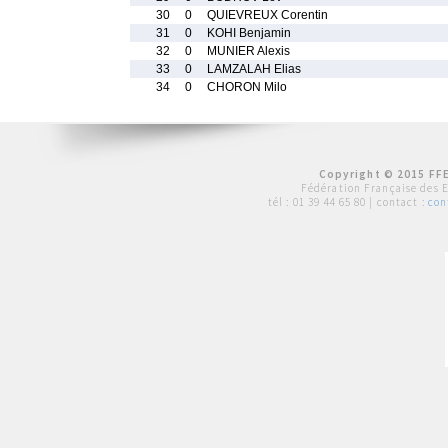
30
0
QUIEVREUX Corentin
31
0
KOHI Benjamin
32
0
MUNIER Alexis
33
0
LAMZALAH Elias
34
0
CHORON Milo
Copyright © 2015 FFE
Fédération Française des 
tél :
01 39 44 65 80
| contact :
con