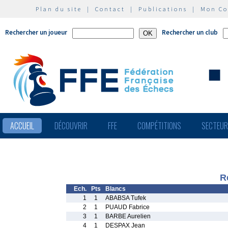
Plan du site
|
Contact
|
Publications
|
Mon C
Rechercher un joueur
Rechercher un club
ACCUEIL
DÉCOUVRIR
FFE
COMPÉTITIONS
SECTEU
R
Ech.
Pts
Blancs
1
1
ABABSA Tufek
2
1
PUAUD Fabrice
3
1
BARBE Aurelien
4
1
DESPAX Jean