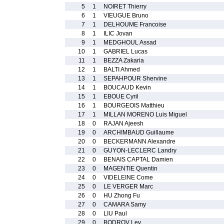
5
1
NOIRET Thierry
6
1
VIEUGUE Bruno
7
1
DELHOUME Francoise
8
1
ILIC Jovan
9
1
MEDGHOUL Assad
10
1
GABRIEL Lucas
11
1
BEZZA Zakaria
12
1
BALTI Ahmed
13
1
SEPAHPOUR Shervine
14
1
BOUCAUD Kevin
15
1
EBOUE Cyril
16
1
BOURGEOIS Matthieu
17
1
MILLAN MORENO Luis Miguel
18
0
RAJAN Ajeesh
19
0
ARCHIMBAUD Guillaume
20
0
BECKERMANN Alexandre
21
0
GUYON-LECLERC Landry
22
0
BENAIS CAPTAL Damien
23
0
MAGENTIE Quentin
24
0
VIDELEINE Come
25
0
LE VERGER Marc
26
0
HU Zhong Fu
27
0
CAMARA Samy
28
0
LIU Paul
29
0
BODROV Lev