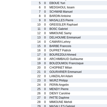
5
0
EBOUE Yuri
6
0
MEDGHOUL Issam
7
0
SCHWAB Manuel
8
0
BARDIN Antoine
9
0
MASALLES Pierre
10
0
GREISSLER Raphael
11
0
BOSC Gabriel
12
0
MIMOUNE Samy
13
0
DELHOUME Emmanuel
14
0
CAMARA Lehny
15
0
BARBE Francois
16
0
DUPRET Patrick
17
0
BOUREZGUI Ahmed
18
0
ARCHIMBAUD Guillaume
19
0
BOUZOUMOU Francisque
20
0
CHOPINET Milan
21
0
GOURARIER Emmanuel
22
0
LAMZALAH Adam
23
0
WURZ Philipp
24
0
PERIN Angelin
25
0
MENDY Pierre
26
0
DIENY Caroline
27
0
PATTE Daphne
28
0
MIMOUNE Mehdi
29
0
MASALLES Gabriel