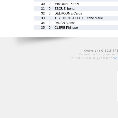
30
0
MIMOUNE Kenzi
31
0
EBOUE Ihona
32
0
DELHOUME Caius
33
0
TEYCHENE-COUTET Anne Marie
34
0
RAJAN Ajeesh
35
0
CLERE Philippe
Copyright © 2015 FFE
Fédération Française des 
tél :
01 39 44 65 80
| contact :
con