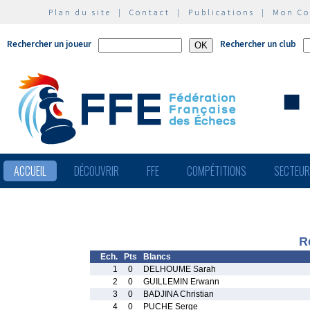
Plan du site
|
Contact
|
Publications
|
Mon C
Rechercher un joueur
Rechercher un club
ACCUEIL
DÉCOUVRIR
FFE
COMPÉTITIONS
SECTEU
R
Ech.
Pts
Blancs
1
0
DELHOUME Sarah
2
0
GUILLEMIN Erwann
3
0
BADJINA Christian
4
0
PUCHE Serge