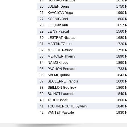
24
HURTAU Philippe
1670 
25
JULIEN Denis
1750 
26
KAVCIYAN Yega
1990 
27
KOENIG Joel
1800 
28
LE Quan Anh
1657 
29
LE NY Pascal
1560 
30
LESTRAT Nicolas
1680 
31
MARTINEZ Luc
1720 
32
MELLUL Patrick
1750 
33
MERCIER Thierry
1890 
34
NAIMSKI Luc
1890 
35
PACHON Bernard
1733 
36
SALMI Djamal
1643 
37
SECLEPPE Francis
1600 
38
SEILLON Geoffrey
1860 
39
SUINOT Laurent
1840 
40
TARDI Oscar
1800 
41
TOURNEROCHE Sylvain
1840 
42
VANTET Pascale
1930 