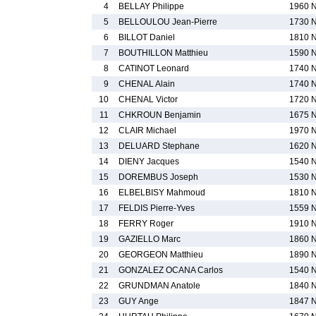
4
BELLAY Philippe
1960 
5
BELLOULOU Jean-Pierre
1730 
6
BILLOT Daniel
1810 
7
BOUTHILLON Matthieu
1590 
8
CATINOT Leonard
1740 
9
CHENAL Alain
1740 
10
CHENAL Victor
1720 
11
CHKROUN Benjamin
1675 
12
CLAIR Michael
1970 
13
DELUARD Stephane
1620 
14
DIENY Jacques
1540 
15
DOREMBUS Joseph
1530 
16
ELBELBISY Mahmoud
1810 
17
FELDIS Pierre-Yves
1559 
18
FERRY Roger
1910 
19
GAZIELLO Marc
1860 
20
GEORGEON Matthieu
1890 
21
GONZALEZ OCANA Carlos
1540 
22
GRUNDMAN Anatole
1840 
23
GUY Ange
1847 