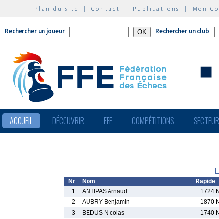
Plan du site
|
Contact
|
Publications
|
Mon C
Rechercher un joueur
Rechercher un club
ACCUEIL
DÉCOUVRIR
FFE
COMPÉTITIONS
SECTEU
L
Nr
Nom
Rapide
1
ANTIPAS Arnaud
1724 
2
AUBRY Benjamin
1870 
3
BEDUS Nicolas
1740 