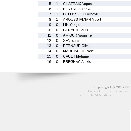
5
1
CHAFRAIX Augustin
6
1
BENYAHIA Kenza
7
1
BOLUSSET LI Mingxu
8
1
AROUSSTAMIAN Albert
9
0
LIN Yangxu
10
0
GENAUD Louis
11
0
AMIOUR Yasmine
12
0
SEN Yanis
13
0
PERNAUD Olivia
14
0
MAURIAT Lili-Rose
15
0
CAUET Melanie
16
0
BREGNAC Alexis
Copyright © 2015 FFE
Fédération Française des 
tél :
01 39 44 65 80
| contact :
con