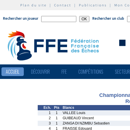
Plan du site
|
Contact
|
Publications
|
Mon C
Rechercher un joueur
Rechercher un club
ACCUEIL
DÉCOUVRIR
FFE
COMPÉTITIONS
SECTEU
Championna
R
Ech.
Pts
Blancs
1
1
VALLEE Louis
2
1
GUIBEAUD Vincent
3
1
ZANGA DI NZIMBU Sebastien
4
1
FRAISSE Edouard