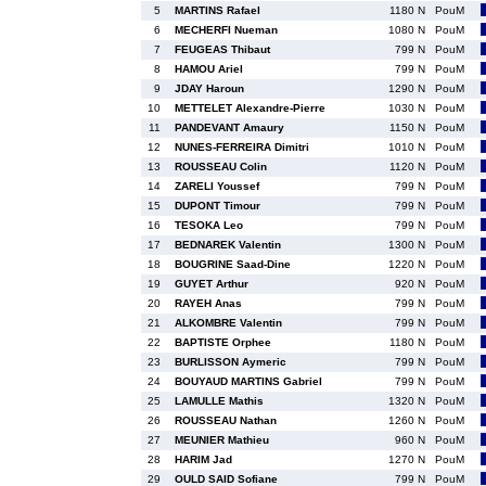
5
MARTINS Rafael
1180 N
PouM
6
MECHERFI Nueman
1080 N
PouM
7
FEUGEAS Thibaut
799 N
PouM
8
HAMOU Ariel
799 N
PouM
9
JDAY Haroun
1290 N
PouM
10
METTELET Alexandre-Pierre
1030 N
PouM
11
PANDEVANT Amaury
1150 N
PouM
12
NUNES-FERREIRA Dimitri
1010 N
PouM
13
ROUSSEAU Colin
1120 N
PouM
14
ZARELI Youssef
799 N
PouM
15
DUPONT Timour
799 N
PouM
16
TESOKA Leo
799 N
PouM
17
BEDNAREK Valentin
1300 N
PouM
18
BOUGRINE Saad-Dine
1220 N
PouM
19
GUYET Arthur
920 N
PouM
20
RAYEH Anas
799 N
PouM
21
ALKOMBRE Valentin
799 N
PouM
22
BAPTISTE Orphee
1180 N
PouM
23
BURLISSON Aymeric
799 N
PouM
24
BOUYAUD MARTINS Gabriel
799 N
PouM
25
LAMULLE Mathis
1320 N
PouM
26
ROUSSEAU Nathan
1260 N
PouM
27
MEUNIER Mathieu
960 N
PouM
28
HARIM Jad
1270 N
PouM
29
OULD SAID Sofiane
799 N
PouM