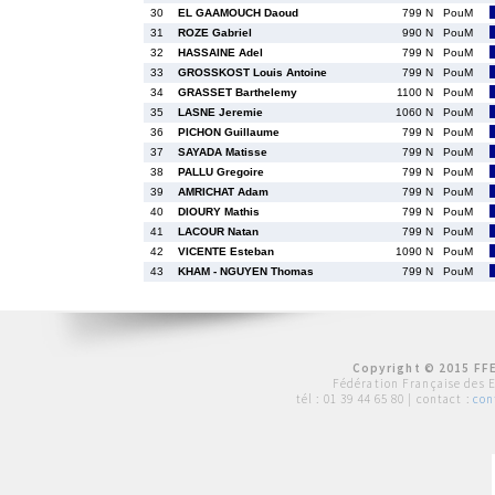
30
EL GAAMOUCH Daoud
799 N
PouM
31
ROZE Gabriel
990 N
PouM
32
HASSAINE Adel
799 N
PouM
33
GROSSKOST Louis Antoine
799 N
PouM
34
GRASSET Barthelemy
1100 N
PouM
35
LASNE Jeremie
1060 N
PouM
36
PICHON Guillaume
799 N
PouM
37
SAYADA Matisse
799 N
PouM
38
PALLU Gregoire
799 N
PouM
39
AMRICHAT Adam
799 N
PouM
40
DIOURY Mathis
799 N
PouM
41
LACOUR Natan
799 N
PouM
42
VICENTE Esteban
1090 N
PouM
43
KHAM - NGUYEN Thomas
799 N
PouM
Copyright © 2015 FFE
Fédération Française des 
tél :
01 39 44 65 80
| contact :
con