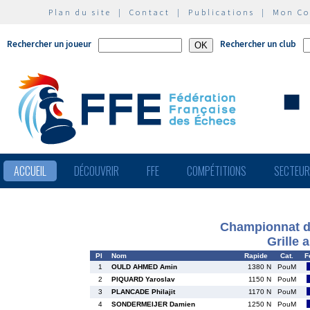
Plan du site
|
Contact
|
Publications
|
Mon C
Rechercher un joueur
Rechercher un club
ACCUEIL
DÉCOUVRIR
FFE
COMPÉTITIONS
SECTEU
Championnat d
Grille 
Pl
Nom
Rapide
Cat.
F
1
OULD AHMED Amin
1380 N
PouM
2
PIQUARD Yaroslav
1150 N
PouM
3
PLANCADE Philajit
1170 N
PouM
4
SONDERMEIJER Damien
1250 N
PouM