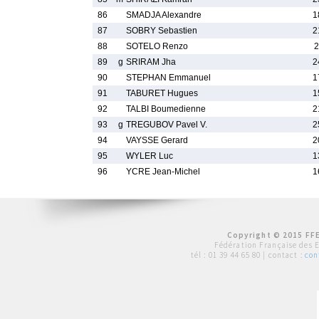
86
SMADJA Alexandre
1
87
SOBRY Sebastien
2
88
SOTELO Renzo
2
89
g
SRIRAM Jha
2
90
STEPHAN Emmanuel
1
91
TABURET Hugues
1
92
TALBI Boumedienne
2
93
g
TREGUBOV Pavel V.
2
94
VAYSSE Gerard
2
95
WYLER Luc
1
96
YCRE Jean-Michel
1
Copyright © 2015 FFE
Fédération Française des 
tél :
01 39 44 65 80
| contact :
con