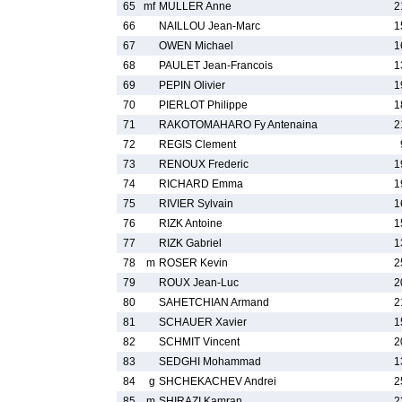
65
mf
MULLER Anne
2
66
NAILLOU Jean-Marc
1
67
OWEN Michael
1
68
PAULET Jean-Francois
1
69
PEPIN Olivier
1
70
PIERLOT Philippe
1
71
RAKOTOMAHARO Fy Antenaina
2
72
REGIS Clement
73
RENOUX Frederic
1
74
RICHARD Emma
1
75
RIVIER Sylvain
1
76
RIZK Antoine
1
77
RIZK Gabriel
1
78
m
ROSER Kevin
2
79
ROUX Jean-Luc
2
80
SAHETCHIAN Armand
2
81
SCHAUER Xavier
1
82
SCHMIT Vincent
2
83
SEDGHI Mohammad
1
84
g
SHCHEKACHEV Andrei
2
85
m
SHIRAZI Kamran
2