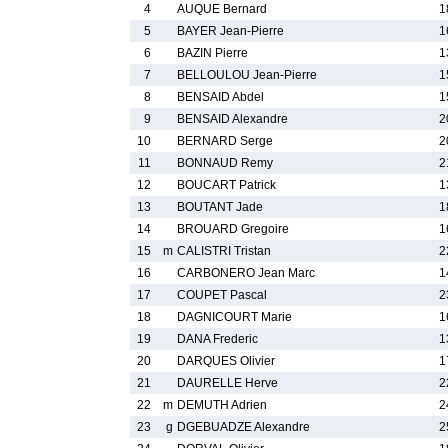
4
AUQUE Bernard
1
5
BAYER Jean-Pierre
1
6
BAZIN Pierre
1
7
BELLOULOU Jean-Pierre
1
8
BENSAID Abdel
1
9
BENSAID Alexandre
2
10
BERNARD Serge
2
11
BONNAUD Remy
2
12
BOUCART Patrick
1
13
BOUTANT Jade
1
14
BROUARD Gregoire
1
15
m
CALISTRI Tristan
2
16
CARBONERO Jean Marc
1
17
COUPET Pascal
2
18
DAGNICOURT Marie
1
19
DANA Frederic
1
20
DARQUES Olivier
1
21
DAURELLE Herve
2
22
m
DEMUTH Adrien
2
23
g
DGEBUADZE Alexandre
2