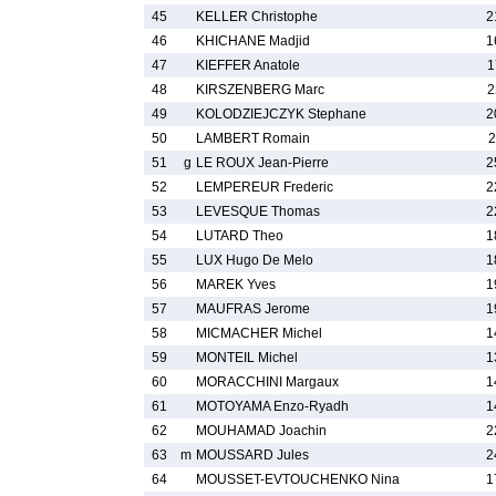
45
KELLER Christophe
2
46
KHICHANE Madjid
1
47
KIEFFER Anatole
1
48
KIRSZENBERG Marc
2
49
KOLODZIEJCZYK Stephane
2
50
LAMBERT Romain
2
51
g
LE ROUX Jean-Pierre
2
52
LEMPEREUR Frederic
2
53
LEVESQUE Thomas
2
54
LUTARD Theo
1
55
LUX Hugo De Melo
1
56
MAREK Yves
1
57
MAUFRAS Jerome
1
58
MICMACHER Michel
1
59
MONTEIL Michel
1
60
MORACCHINI Margaux
1
61
MOTOYAMA Enzo-Ryadh
1
62
MOUHAMAD Joachin
2
63
m
MOUSSARD Jules
2
64
MOUSSET-EVTOUCHENKO Nina
1