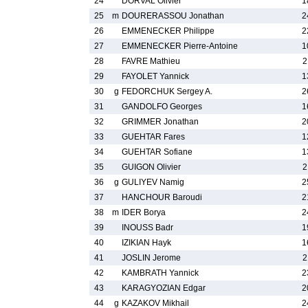
24
DORVAL Olivier
1
25
m
DOURERASSOU Jonathan
2
26
EMMENECKER Philippe
2
27
EMMENECKER Pierre-Antoine
1
28
FAVRE Mathieu
2
29
FAYOLET Yannick
1
30
g
FEDORCHUK Sergey A.
2
31
GANDOLFO Georges
1
32
GRIMMER Jonathan
2
33
GUEHTAR Fares
1
34
GUEHTAR Sofiane
1
35
GUIGON Olivier
2
36
g
GULIYEV Namig
2
37
HANCHOUR Baroudi
2
38
m
IDER Borya
2
39
INOUSS Badr
1
40
IZIKIAN Hayk
1
41
JOSLIN Jerome
2
42
KAMBRATH Yannick
2
43
KARAGYOZIAN Edgar
2
44
g
KAZAKOV Mikhail
2