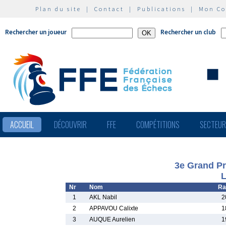
Plan du site
|
Contact
|
Publications
|
Mon C
Rechercher un joueur
Rechercher un club
ACCUEIL
DÉCOUVRIR
FFE
COMPÉTITIONS
SECTEU
3e Grand Pr
L
Nr
Nom
Ra
1
AKL Nabil
2
2
APPAVOU Calixte
1
3
AUQUE Aurelien
1