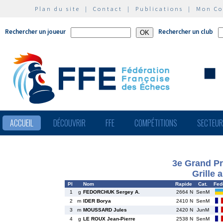
Plan du site
|
Contact
|
Publications
|
Mon C
Rechercher un joueur
Rechercher un club
ACCUEIL
DÉCOUVRIR
FFE
COMPÉTITIONS
SECTEU
3e Grand Pr
Grille 
Pl
Nom
Rapide
Cat.
Fed
1
g
FEDORCHUK Sergey A.
2664 N
SenM
2
m
IDER Borya
2410 N
SenM
3
m
MOUSSARD Jules
2420 N
JunM
4
g
LE ROUX Jean-Pierre
2538 N
SenM