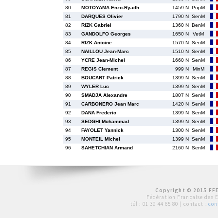
80
MOTOYAMA Enzo-Ryadh
1459 N
PupM
81
DARQUES Olivier
1790 N
SenM
82
RIZK Gabriel
1360 N
BenM
83
GANDOLFO Georges
1650 N
VetM
84
RIZK Antoine
1570 N
SenM
85
NAILLOU Jean-Marc
1510 N
SenM
86
YCRE Jean-Michel
1660 N
SenM
87
REGIS Clement
999 N
MinM
88
BOUCART Patrick
1399 N
SenM
89
WYLER Luc
1399 N
SenM
90
SMADJA Alexandre
1807 N
SenM
91
CARBONERO Jean Marc
1420 N
SenM
92
DANA Frederic
1399 N
SenM
93
SEDGHI Mohammad
1399 N
SenM
94
FAYOLET Yannick
1300 N
SenM
95
MONTEIL Michel
1399 N
SenM
96
SAHETCHIAN Armand
2160 N
SenM
Copyright © 2015 FFE
Fédération Française des 
tél :
01 39 44 65 80
| contact :
con