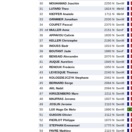
30
MOUHAMAD Joachin
2250 N
SenM
31
LUTARD Theo
1824 N
MinM
32
KIEFFER Anatole
1711 N
MinM
33
GRIMMER Jonathan
2030 N
SenM
34
COUPET Pascal
2370 N
SenM
35
mf
MULLER Anne
2151 N
SenF
36
APPAVOU Calixte
1830 N
SenM
37
KELLER Christophe
2190 N
SenM
38
INOUSS Badr
1910 N
SenM
39
BOUTANT Jade
1880 N
SenF
40
BENSAID Alexandre
2070 N
SenM
41
AUQUE Aurelien
1940 N
SenM
42
RENOUX Frederic
1950 N
SenM
43
LEVESQUE Thomas
2240 N
SenM
44
KOLODZIEJCZYK Stephane
2062 N
SenM
45
BERNARD Serge
2084 N
SenM
46
AKL Nabil
2094 N
SenM
47
KIRSZENBERG Marc
2211 N
SenM
48
MAUFRAS Jerome
1937 N
SenM
49
JOSLIN Jerome
2110 N
SenM
50
LUX Hugo De Melo
1890 N
BenM
51
GUIGON Olivier
2112 N
SenM
52
PIERLOT Philippe
1870 N
SenM
53
STEPHAN Emmanuel
1770 N
SenM
54
FAVRE Mathieu
2110 N
SenM