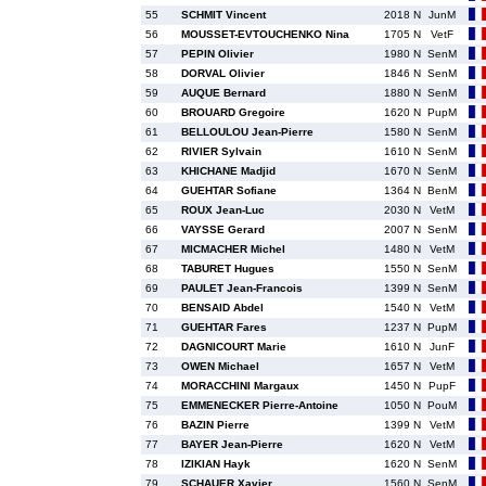
55
SCHMIT Vincent
2018 N
JunM
56
MOUSSET-EVTOUCHENKO Nina
1705 N
VetF
57
PEPIN Olivier
1980 N
SenM
58
DORVAL Olivier
1846 N
SenM
59
AUQUE Bernard
1880 N
SenM
60
BROUARD Gregoire
1620 N
PupM
61
BELLOULOU Jean-Pierre
1580 N
SenM
62
RIVIER Sylvain
1610 N
SenM
63
KHICHANE Madjid
1670 N
SenM
64
GUEHTAR Sofiane
1364 N
BenM
65
ROUX Jean-Luc
2030 N
VetM
66
VAYSSE Gerard
2007 N
SenM
67
MICMACHER Michel
1480 N
VetM
68
TABURET Hugues
1550 N
SenM
69
PAULET Jean-Francois
1399 N
SenM
70
BENSAID Abdel
1540 N
VetM
71
GUEHTAR Fares
1237 N
PupM
72
DAGNICOURT Marie
1610 N
JunF
73
OWEN Michael
1657 N
VetM
74
MORACCHINI Margaux
1450 N
PupF
75
EMMENECKER Pierre-Antoine
1050 N
PouM
76
BAZIN Pierre
1399 N
VetM
77
BAYER Jean-Pierre
1620 N
VetM
78
IZIKIAN Hayk
1620 N
SenM
79
SCHAUER Xavier
1560 N
SenM