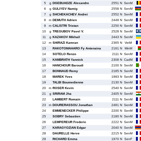
5
g
DGEBUADZE Alexandre
2551 N
SenM
6
g
GULIYEV Namig
2558 N
SenM
7
g
SHCHEKACHEV Andrei
2552 N
SenM
8
m
DEMUTH Adrien
2449 N
SenM
9
m
CALISTRI Tristan
2250 N
SenM
10
g
TREGUBOV Pavel V.
2528 N
SenM
11
g
KAZAKOV Mikhail
2443 N
SenM
12
m
SHIRAZI Kamran
2365 N
VetM
13
RAKOTOMAHARO Fy Antenaina
2161 N
MinM
14
SOTELO Renzo
2111 N
SenM
15
KAMBRATH Yannick
2308 N
CadM
16
HANCHOUR Baroudi
2100 N
SenM
17
BONNAUD Remy
2185 N
SenM
18
MAREK Yves
1993 N
SenM
19
TALBI Boumedienne
2130 N
SenM
20
m
ROSER Kevin
2540 N
SenM
21
g
SRIRAM Jha
2405 N
SenM
22
LAMBERT Romain
2111 N
SenM
23
m
DOURERASSOU Jonathan
2481 N
SenM
24
EMMENECKER Philippe
2200 N
SenM
25
SOBRY Sebastien
2180 N
SenM
26
LEMPEREUR Frederic
2222 N
SenM
27
KARAGYOZIAN Edgar
2040 N
SenM
28
DAURELLE Herve
2215 N
SenM
29
RICHARD Emma
1970 N
SenF