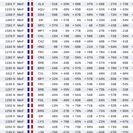
1301 F
MinF
ALS
- 51B
= 20N
+ 69B
- 37N
= 49B
- 27N
+ 72B
1220 N
MinF
AQU
- 37B
- 48N
+ 65B
- 61N
= 52N
+ 43B
+ 63N
1269 F
MinF
DSA
- 59B
- 58N
= 67B
- 69N
= 76B
- 72N
+ 79B
1460 F
MinF
IDF
- 6N
+ 57B
- 4N
+ 52B
= 33N
- 22B
- 54N
1581 F
MinF
NPC
+ 57N
- 6B
+ 54N
- 4B
= 53N
= 42B
- 48N
1500 N
MinF
MPY
+ 80B
- 3N
+ 77B
- 20N
- 47B
+ 69N
- 21B
1378 F
MinF
CVL
- 15N
+ 79B
- 38N
+ 56B
- 18N
- 71B
- 50N
1314 F
MinF
CAZ
- 30B
- 19N
+ 66B
= 49N
- 46B
+ 75N
- 41B
1440 N
MinF
HNO
- 9B
+ 76N
- 68B
- 21N
+ 73B
= 64N
- 56B
1270 N
MinF
FRC
- 18N
- 28N
- 72B
+ 79B
+ 78N
= 63B
- 36N
1382 F
MinF
CRS
- 16N
- 71B
- 56N
+ 67N
- 70B
= 76N
+ 73B
1240 N
MinF
BRE
- 25N
- 43B
- 62N
- 78B
+ 67N
+ 80B
- 68B
1160 N
MinF
BRG
- 24B
- 47N
= 57N
- 65B
- 66B
+ 79N
= 77B
1611 F
MinF
CVL
- 50N
+ 44B
+ 63N
- 24B
- 48N
- 21B
+ 66N
1290 N
MinF
MPY
= 22N
- 11B
- 55N
+ 57B
= 43N
- 60B
+ 78N
1199 E
MinF
FRC
- 26N
- 35B
+ 44N
- 53B
+ 65N
- 34B
- 52N
1207 F
MinF
BRE
- 39B
+ 65N
- 28B
- 74N
+ 75B
+ 61N
- 32B
1190 N
MinF
BRE
- 40N
- 53B
+ 64N
- 54B
- 44N
+ 57B
- 55N
1250 N
MinF
PDL
- 45B
- 49N
+ 80B
- 48N
- 63N
- 78B
- 65N
1300 N
MinF
BRE
- 13N
- 7N
= 76B
+ 71B
- 42N
= 52B
= 44N
1250 N
MinF
BRG
- 12N
- 27B
+ 78N
- 35B
- 71N
- 62B
+ 80N
1208 F
MinF
IDF
- 38N
- 63B
= 74N
- 22B
= 57N
= 65B
- 43N
1326 F
MinF
LYO
- 33N
+ 78B
- 60N
= 42B
- 22N
- 50B
= 67N
1050 N
MinF
HNO
- 32B
- 77N
- 75B
+ 66N
- 64B
+ 73N
- 69B
1199 E
MinF
LIM
- 29B
- 61N
- 21B
- 64N
- 80B
- 67B
- 57N