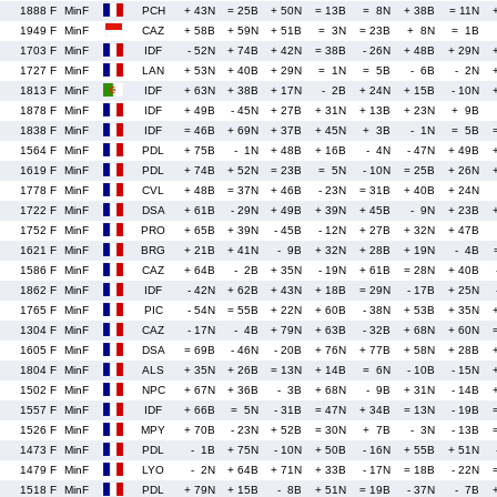
1888 F
MinF
PCH
+ 43N
= 25B
+ 50N
= 13B
= 8N
+ 38B
= 11N
1949 F
MinF
CAZ
+ 58B
+ 59N
+ 51B
= 3N
= 23B
+ 8N
= 1B
1703 F
MinF
IDF
- 52N
+ 74B
+ 42N
= 38B
- 26N
+ 48B
+ 29N
1727 F
MinF
LAN
+ 53N
+ 40B
+ 29N
= 1N
= 5B
- 6B
- 2N
1813 F
MinF
IDF
+ 63N
+ 38B
+ 17N
- 2B
+ 24N
+ 15B
- 10N
1878 F
MinF
IDF
+ 49B
- 45N
+ 27B
+ 31N
+ 13B
+ 23N
+ 9B
1838 F
MinF
IDF
= 46B
+ 69N
+ 37B
+ 45N
+ 3B
- 1N
= 5B
1564 F
MinF
PDL
+ 75B
- 1N
+ 48B
+ 16B
- 4N
- 47N
+ 49B
1619 F
MinF
PDL
+ 74B
+ 52N
= 23B
= 5N
- 10N
= 25B
+ 26N
1778 F
MinF
CVL
+ 48B
= 37N
+ 46B
- 23N
= 31B
+ 40B
+ 24N
1722 F
MinF
DSA
+ 61B
- 29N
+ 49B
+ 39N
+ 45B
- 9N
+ 23B
1752 F
MinF
PRO
+ 65B
+ 39N
- 45B
- 12N
+ 27B
+ 32N
+ 47B
1621 F
MinF
BRG
+ 21B
+ 41N
- 9B
+ 32N
+ 28B
+ 19N
- 4B
1586 F
MinF
CAZ
+ 64B
- 2B
+ 35N
- 19N
+ 61B
= 28N
+ 40B
1862 F
MinF
IDF
- 42N
+ 62B
+ 43N
+ 18B
= 29N
- 17B
+ 25N
1765 F
MinF
PIC
- 54N
= 55B
+ 22N
+ 60B
- 38N
+ 53B
+ 35N
1304 F
MinF
CAZ
- 17N
- 4B
+ 79N
+ 63B
- 32B
+ 68N
+ 60N
1605 F
MinF
DSA
= 69B
- 46N
- 20B
+ 76N
+ 77B
+ 58N
+ 28B
1804 F
MinF
ALS
+ 35N
+ 26B
= 13N
+ 14B
= 6N
- 10B
- 15N
1502 F
MinF
NPC
+ 67N
+ 36B
- 3B
+ 68N
- 9B
+ 31N
- 14B
1557 F
MinF
IDF
+ 66B
= 5N
- 31B
= 47N
+ 34B
= 13N
- 19B
1526 F
MinF
MPY
+ 70B
- 23N
+ 52B
= 30N
+ 7B
- 3N
- 13B
1473 F
MinF
PDL
- 1B
+ 75N
- 10N
+ 50B
- 16N
+ 55B
+ 51N
1479 F
MinF
LYO
- 2N
+ 64B
+ 71N
+ 33B
- 17N
= 18B
- 22N
1518 F
MinF
PDL
+ 79N
+ 15B
- 8B
+ 51N
= 19B
- 37N
- 7B