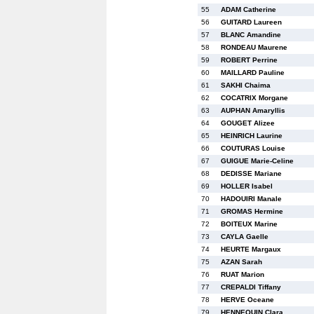
55
ADAM Catherine
56
GUITARD Laureen
57
BLANC Amandine
58
RONDEAU Maurene
59
ROBERT Perrine
60
MAILLARD Pauline
61
SAKHI Chaima
62
COCATRIX Morgane
63
AUPHAN Amaryllis
64
GOUGET Alizee
65
HEINRICH Laurine
66
COUTURAS Louise
67
GUIGUE Marie-Celine
68
DEDISSE Mariane
69
HOLLER Isabel
70
HADOUIRI Manale
71
GROMAS Hermine
72
BOITEUX Marine
73
CAYLA Gaelle
74
HEURTE Margaux
75
AZAN Sarah
76
RUAT Marion
77
CREPALDI Tiffany
78
HERVE Oceane
79
HENNEQUIN Clara