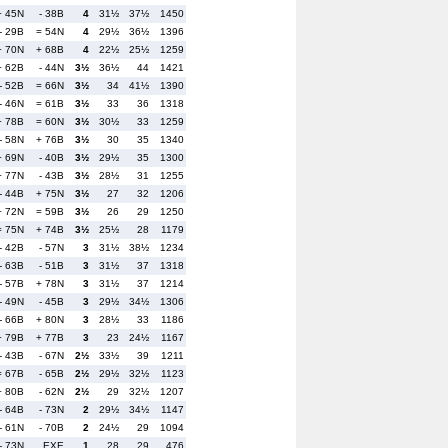
+ 45N
- 38B
4
31½
37½
1450
- 29B
= 54N
4
29½
36½
1396
+ 70N
+ 68B
4
22½
25½
1259
+ 62B
- 44N
3½
36½
44
1421
- 52B
= 66N
3½
34
41½
1390
- 46N
= 61B
3½
33
36
1318
+ 78B
= 60N
3½
30½
33
1259
- 58N
+ 76B
3½
30
35
1340
+ 69N
- 40B
3½
29½
35
1300
+ 77N
- 43B
3½
28½
31
1255
- 44B
+ 75N
3½
27
32
1206
+ 72N
= 59B
3½
26
29
1250
= 75N
+ 74B
3½
25½
28
1179
- 42B
- 57N
3
31½
38½
1234
- 63B
- 51B
3
31½
37
1318
- 57B
+ 78N
3
31½
37
1214
- 49N
- 45B
3
29½
34½
1306
- 66B
+ 80N
3
28½
33
1186
+ 79B
+ 77B
3
23
24½
1167
- 43B
- 67N
2½
33½
39
1211
= 67B
- 65B
2½
29½
32½
1123
+ 80B
- 62N
2½
29
32½
1207
- 64B
- 73N
2
29½
34½
1147
- 61N
- 70B
2
24½
29
1094
- 73N
EXE
1
28
29
476