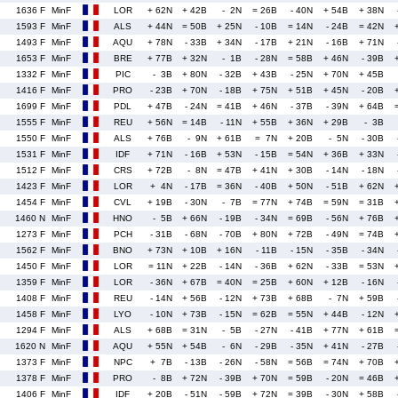
1636 F
MinF
LOR
+ 62N
+ 42B
- 2N
= 26B
- 40N
+ 54B
+ 38N
1593 F
MinF
ALS
+ 44N
= 50B
+ 25N
- 10B
= 14N
- 24B
= 42N
1493 F
MinF
AQU
+ 78N
- 33B
+ 34N
- 17B
+ 21N
- 16B
+ 71N
1653 F
MinF
BRE
+ 77B
+ 32N
- 1B
- 28N
= 58B
+ 46N
- 39B
1332 F
MinF
PIC
- 3B
+ 80N
- 32B
+ 43B
- 25N
+ 70N
+ 45B
1416 F
MinF
PRO
- 23B
+ 70N
- 18B
+ 75N
+ 51B
+ 45N
- 20B
1699 F
MinF
PDL
+ 47B
- 24N
= 41B
+ 46N
- 37B
- 39N
+ 64B
1555 F
MinF
REU
+ 56N
= 14B
- 11N
+ 55B
+ 36N
+ 29B
- 3B
1550 F
MinF
ALS
+ 76B
- 9N
+ 61B
= 7N
+ 20B
- 5N
- 30B
1531 F
MinF
IDF
+ 71N
- 16B
+ 53N
- 15B
= 54N
+ 36B
+ 33N
1512 F
MinF
CRS
+ 72B
- 8N
= 47B
+ 41N
+ 30B
- 14N
- 18N
1423 F
MinF
LOR
+ 4N
- 17B
= 36N
- 40B
+ 50N
- 51B
+ 62N
1454 F
MinF
CVL
+ 19B
- 30N
- 7B
= 77N
+ 74B
= 59N
= 31B
1460 N
MinF
HNO
- 5B
+ 66N
- 19B
- 34N
= 69B
- 56N
+ 76B
1273 F
MinF
PCH
- 31B
- 68N
- 70B
+ 80N
+ 72B
- 49N
= 74B
1562 F
MinF
BNO
+ 73N
+ 10B
+ 16N
- 11B
- 15N
- 35B
- 34N
1450 F
MinF
LOR
= 11N
+ 22B
- 14N
- 36B
+ 62N
- 33B
= 53N
1359 F
MinF
LOR
- 36N
+ 67B
= 40N
= 25B
+ 60N
+ 12B
- 16N
1408 F
MinF
REU
- 14N
+ 56B
- 12N
+ 73B
+ 68B
- 7N
+ 59B
1458 F
MinF
LYO
- 10N
+ 73B
- 15N
= 62B
= 55N
+ 44B
- 12N
1294 F
MinF
ALS
+ 68B
= 31N
- 5B
- 27N
- 41B
+ 77N
+ 61B
1620 N
MinF
AQU
+ 55N
+ 54B
- 6N
- 29B
- 35N
+ 41N
- 27B
1373 F
MinF
NPC
+ 7B
- 13B
- 26N
- 58N
= 56B
= 74N
+ 70B
1378 F
MinF
PRO
- 8B
+ 72N
- 39B
+ 70N
= 59B
- 20N
= 46B
1406 F
MinF
IDF
+ 20B
- 51N
- 59B
+ 72N
= 39B
- 30N
+ 58B