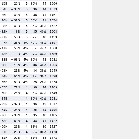
- 15B
= 29N
5
36½
44
1596
+ 54B
= 33N
5
36
44
1573
- 35B
+ 48N
5
36
41
1461
+ 40N
= 31B
5
35½
41
1574
- 8N
+ 49B
5
35½
39½
1522
+ 32N
- 8B
5
35
40½
1608
= 21N
+ 50B
5
32½
40
1453
- 7N
- 25N
4½
40½
48½
1587
- 41N
+ 55N
4½
38½
44½
1568
- 13N
- 19B
4½
37½
44½
1589
- 33B
+ 63N
4½
36½
43
1532
+ 38B
- 18N
4½
36
43½
1556
+ 68N
- 21B
4½
34
38½
1545
+ 74N
+ 64N
4½
31½
36½
1398
+ 65N
+ 58B
4½
25
28½
1378
- 55B
+ 71N
4
38
44
1483
+ 60B
- 26N
4
36½
43½
1549
- 24B
4
36½
43½
1531
- 23N
- 32B
4
36
42
1517
+ 71B
- 34N
4
35
41
1385
= 26B
- 36N
4
35
40
1485
- 53B
+ 69N
4
34
41
1422
+ 59N
- 27B
4
33½
39
1427
+ 51N
- 28B
4
32½
38½
1478
- 31N
= 56B
4
31½
38
1472