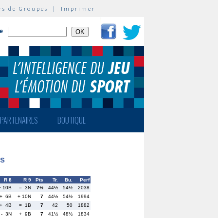
rs de Groupes
|
Imprimer
te
PARTENAIRES
BOUTIQUE
es
R 8
R 9
Pts
Tr.
Bu.
Perf
+ 10B
= 3N
7½
44½
54½
2038
+ 6B
+ 10N
7
44½
54½
1994
+ 4B
= 1B
7
42
50
1882
- 3N
+ 9B
7
41½
48½
1834