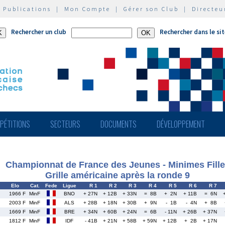
|
Publications
|
Mon Compte
|
Gérer son Club
|
Directeu
Rechercher un club
Rechercher dans le si
PÉTITIONS
SECTEURS
DOCUMENTS
DÉVELOPPEMENT
Championnat de France des Jeunes - Minimes Fill
Grille américaine après la ronde 9
Elo
Cat.
Fede
Ligue
R 1
R 2
R 3
R 4
R 5
R 6
R 7
1966 F
MinF
BNO
+ 27N
+ 12B
+ 33N
= 8B
+ 2N
+ 11B
= 6N
2003 F
MinF
ALS
+ 28B
+ 18N
+ 30B
+ 9N
- 1B
- 4N
+ 8B
1669 F
MinF
BRE
+ 34N
+ 60B
+ 24N
= 6B
- 11N
+ 26B
+ 37N
1812 F
MinF
IDF
- 41B
+ 21N
+ 58B
+ 59N
+ 12B
+ 2B
+ 17N