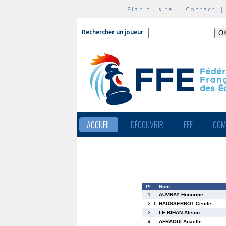
Plan du site
|
Contact
Rechercher un joueur
ACCUEIL
DÉCOUVRIR
FFE
COM
Pl
Nom
1
AUVRAY Honorine
2
ff
HAUSSERNOT Cecile
3
LE BIHAN Alison
4
AFRAOUI Anaelle