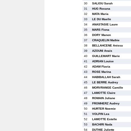
30
SALIOU Sarah
31
HUG Roxana
32
MATA Maria
33
LE DU Maelle
34
ANASTASIE Laure
35
MARS Fiona
36
DORY Manon
37
CRAQUELIN Mathie
38
BELLAHCENE Anissa
39
AZOUNI Anais
40
GUILLEMART Marie
41
ADRIAN Louise
42
ADAM Flavia
43
ROSE Marina
44
HABIBALLAH Sarah
45
LE BERRE Audrey
46
MORVRANGE Camille
47
LAMOTTE Claire
48
ROMAIN Juliane
49
FROMHERZ Audrey
50
HURTER Noemie
51
VOLPIN Lea
52
LAMOTTE Estelle
53
BACHIRI Nada
54
DUTHIE Juliette