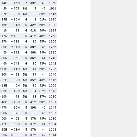
+ 14B
+ 15N
7
39½
48
1859
- 2N
+ 20B
6½
42
49
1911
+ 37B
+ 22N
6½
33
39½
1645
+ 34B
+ 35N
6
43
51½
1785
+ 16B
- 4N
6
42½
50½
1820
- 1N
- 2B
6
41½
49½
1824
= 17N
= 13B
6
41½
48½
1763
+ 27N
+ 23B
6
39
45½
1709
+ 39B
= 11N
6
38½
45
1755
- 5N
+ 17B
6
36½
44½
1715
+ 30N
- 5B
6
36½
44
1743
- 9N
+ 24B
6
36
43½
1642
= 11B
- 14N
5½
41
50½
1725
- 20N
+ 41B
5½
37
44
1646
- 22B
+ 39N
5½
35½
43½
1615
+ 18B
- 6N
5½
35
42½
1609
= 36B
+ 42N
5½
34
37½
1573
+ 19N
- 7B
5½
33
37½
1586
+ 48B
- 12N
5
41½
50½
1691
+ 47N
- 16N
5
39½
46
1644
= 28N
+ 37B
5
38
46
1587
= 50N
+ 46B
5
37½
44½
1580
- 12B
+ 52N
5
37½
44
1584
= 25B
+ 53N
5
37½
44
1568
+ 56N
= 30B
5
37½
42
1614