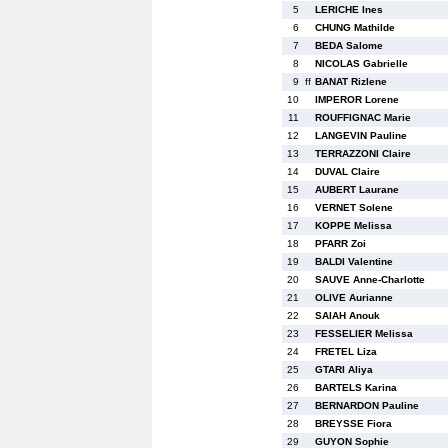
5
LERICHE Ines
6
CHUNG Mathilde
7
BEDA Salome
8
NICOLAS Gabrielle
9
ff
BANAT Rizlene
10
IMPEROR Lorene
11
ROUFFIGNAC Marie
12
LANGEVIN Pauline
13
TERRAZZONI Claire
14
DUVAL Claire
15
AUBERT Laurane
16
VERNET Solene
17
KOPPE Melissa
18
PFARR Zoi
19
BALDI Valentine
20
SAUVE Anne-Charlotte
21
OLIVE Aurianne
22
SAIAH Anouk
23
FESSELIER Melissa
24
FRETEL Liza
25
GTARI Aliya
26
BARTELS Karina
27
BERNARDON Pauline
28
BREYSSE Fiora
29
GUYON Sophie