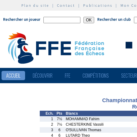
Plan du site
|
Contact
|
Publications
|
Mon C
Rechercher un joueur
Rechercher un club
ACCUEIL
DÉCOUVRIR
FFE
COMPÉTITIONS
SECTEU
Championnat 
R
Ech.
Pts
Blancs
1
7½
MOHAMMAD Fahim
2
7½
CHESTERKINE Vassili
3
6
O'SULLIVAN Thomas
4
6
LUTARD Theo