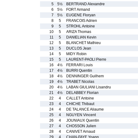
5
5½
BERTRAND Alexandre
6
5½
FORT Armand
7
5½
EUGENE Floryan
8
5
FRANCOIS Adrien
9
5
STROHL Antoine
10
5
ARIZA Thomas
11
5
DANIELIAN Kevin
12
5
BLANCHET Mathieu
13
5
DUCLOS Jean
14
5
MIDY Robin
15
5
LAURENT-PAOLI Pierre
16
4½
FERRARI Louis
17
4½
BURRI Quentin
18
4½
DENNINGER Guilhem
19
4½
TRABET Nicolas
20
4½
LABAN GIULIANI Lisandru
21
4½
DELABBEY Florian
22
4
CALLET Antoine
23
4
CHICHE Thibaut
24
4
DE TALANCE Aliaume
25
4
NGUYEN Vincent
26
4
JOUNIAUX Quentin
27
4
CHOSSON Julien
28
4
CANIVET Arnaud
29
4
CHAN-FAYE Yoann