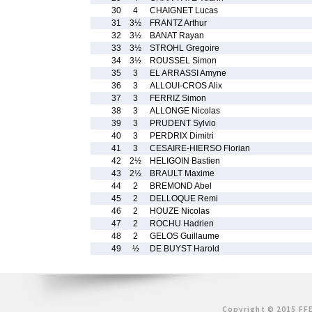
30
4
CHAIGNET Lucas
31
3½
FRANTZ Arthur
32
3½
BANAT Rayan
33
3½
STROHL Gregoire
34
3½
ROUSSEL Simon
35
3
EL ARRASSI Amyne
36
3
ALLOUI-CROS Alix
37
3
FERRIZ Simon
38
3
ALLONGE Nicolas
39
3
PRUDENT Sylvio
40
3
PERDRIX Dimitri
41
3
CESAIRE-HIERSO Florian
42
2½
HELIGOIN Bastien
43
2½
BRAULT Maxime
44
2
BREMOND Abel
45
2
DELLOQUE Remi
46
2
HOUZE Nicolas
47
2
ROCHU Hadrien
48
2
GELOS Guillaume
49
½
DE BUYST Harold
Copyright © 2015 FFE