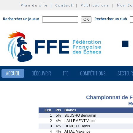
Plan du site
|
Contact
|
Publications
|
Mon C
Rechercher un joueur
Rechercher un club
ACCUEIL
DÉCOUVRIR
FFE
COMPÉTITIONS
SECTEU
Championnat de F
R
Ech.
Pts
Blancs
1
5½
BUJISHO Benjamin
2
4½
LALLEMENT Victor
3
4½
DUPEUX Denis
4
4½
ATTAL Maxence