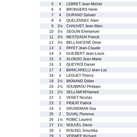
5
4
LEBRET Jean-Michel
6
4
BRONGERS Henk
7
4
DURAND Sylvain
8
4
QUELENNEC Alain
9
3½
CHAUVET Jean-Marc
10
3½
SEGUIN Emmanuel
11
3½
MESTDAGH Franck
12
3½
BELLAHCENE Omar
13
3
PAYET Jean-Claude
14
3
GUILBERT Jean-Louis
15
3
ALONSO Jean-Marie
16
3
QUEYROI Daniel
17
3
BIANCARELLI Jean-Luc
18
3
LEGUET Thierry
19
2½
BIGNAND Didier
20
2½
SOUBIROU Philippe
21
2½
SELLAMI M'Hamed
22
2
VENET Nicolas
23
2
PIGEAT Patrick
24
2
GRUNDMAN Guy
25
2
DUVAL Florence
26
1½
ROBIC Laurent
27
1½
NOUVEL Denis
28
1
ROUXEL Douchka
29
1
VERWEE Richard