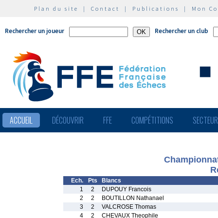
Plan du site
|
Contact
|
Publications
|
Mon C
Rechercher un joueur
Rechercher un club
ACCUEIL
DÉCOUVRIR
FFE
COMPÉTITIONS
SECTEU
Championnat
R
Ech.
Pts
Blancs
1
2
DUPOUY Francois
2
2
BOUTILLON Nathanael
3
2
VALCROSE Thomas
4
2
CHEVAUX Theophile