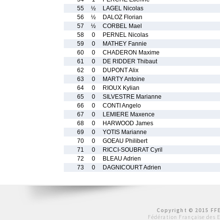
55
½
LAGEL Nicolas
56
½
DALOZ Florian
57
½
CORBEL Mael
58
0
PERNEL Nicolas
59
0
MATHEY Fannie
60
0
CHADERON Maxime
61
0
DE RIDDER Thibaut
62
0
DUPONT Alix
63
0
MARTY Antoine
64
0
RIOUX Kylian
65
0
SILVESTRE Marianne
66
0
CONTI Angelo
67
0
LEMIERE Maxence
68
0
HARWOOD James
69
0
YOTIS Marianne
70
0
GOEAU Philibert
71
0
RICCI-SOUBRAT Cyril
72
0
BLEAU Adrien
73
0
DAGNICOURT Adrien
Copyright © 2015 FFE
Fédération Française des 