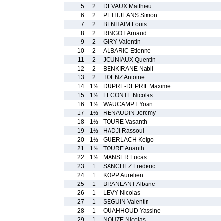
5
2
DEVAUX Matthieu
6
2
PETITJEANS Simon
7
2
BENHAIM Louis
8
2
RINGOT Arnaud
9
2
GIRY Valentin
10
2
ALBARIC Etienne
11
2
JOUNIAUX Quentin
12
2
BENKIRANE Nabil
13
2
TOENZ Antoine
14
1½
DUPRE-DEPRIL Maxime
15
1½
LECONTE Nicolas
16
1½
WAUCAMPT Yoan
17
1½
RENAUDIN Jeremy
18
1½
TOURE Vasanth
19
1½
HADJI Rassoul
20
1½
GUERLACH Keigo
21
1½
TOURE Ananth
22
1½
MANSER Lucas
23
1
SANCHEZ Frederic
24
1
KOPP Aurelien
25
1
BRANLANT Albane
26
1
LEVY Nicolas
27
1
SEGUIN Valentin
28
1
OUAHHOUD Yassine
29
1
NOUZE Nicolas