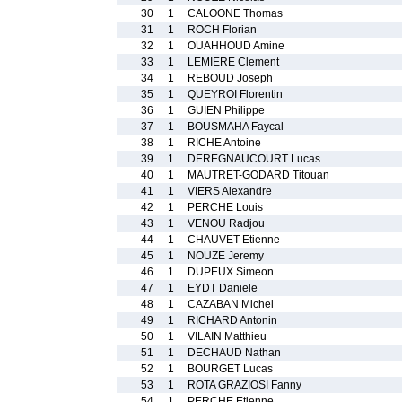
30
1
CALOONE Thomas
31
1
ROCH Florian
32
1
OUAHHOUD Amine
33
1
LEMIERE Clement
34
1
REBOUD Joseph
35
1
QUEYROI Florentin
36
1
GUIEN Philippe
37
1
BOUSMAHA Faycal
38
1
RICHE Antoine
39
1
DEREGNAUCOURT Lucas
40
1
MAUTRET-GODARD Titouan
41
1
VIERS Alexandre
42
1
PERCHE Louis
43
1
VENOU Radjou
44
1
CHAUVET Etienne
45
1
NOUZE Jeremy
46
1
DUPEUX Simeon
47
1
EYDT Daniele
48
1
CAZABAN Michel
49
1
RICHARD Antonin
50
1
VILAIN Matthieu
51
1
DECHAUD Nathan
52
1
BOURGET Lucas
53
1
ROTA GRAZIOSI Fanny
54
1
PERCHE Etienne