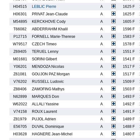
H04515
LEBLIC Pierre
A
1625 F
H06301
PRIVAT Jean-Claude
A
1625 F
M54895
KERCKHOVE Cody
A
1605 F
T66082
ABDERRAHIM Khalil
A
1596 F
P12715
FORNELL Marie-Therese
A
1583 F
W79517
CZECH Timeo
A
1578 F
Z69405
TERUEL Lenny
A
1551 F
M01681
SORINI Gilbert
A
1541 F
Y06201
MENDOZA Nicolas
A
1517 F
Z61081
GOUJON PAZ Morgan
A
1517 F
V76202
RUSSELL Ludovic
A
1509 F
Z88406
ZAMOFING Mathys
A
1503 F
N62899
MARQUES Don
A
1493 F
W62022
ALLALI Yassine
A
1492 F
V74158
ROUX Laurent
A
1491 F
Z81979
PUJOL Adrien
A
1489 F
E56705
DUVAL Dominique
A
1488 F
H03628
HAGNERE Jean-Michel
A
1480 F