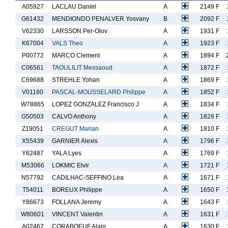
A05927
LACLAU Daniel
A
2149 F
G61432
MENDIONDO PENALVER Yosvany
B
2092 F
V62330
LARSSON Per-Olov
A
1931 F
K67004
VALS Theo
A
1923 F
P00772
MARCO Clement
A
1894 F
C06561
TAOULILIT Messaoud
A
1872 F
C69688
STREHLE Yohan
A
1869 F
V01180
PASCAL-MOUSSELARD Philippe
A
1852 F
W78865
LOPEZ GONZALEZ Francisco J
A
1834 F
G50503
CALVO Anthony
A
1828 F
Z19051
CREGUT Marian
A
1810 F
X55439
GARNIER Alexis
A
1796 F
Y62487
YALA Lyes
A
1769 F
M53066
LOKMIC Elvir
A
1721 F
N57792
CADILHAC-SEFFINO Lea
A
1671 F
T54011
BOREUX Philippe
A
1650 F
Y86673
FOLLANA Jeremy
A
1643 F
W80601
VINCENT Valentin
A
1631 F
A02467
CORABOEUF Alain
A
1630 F