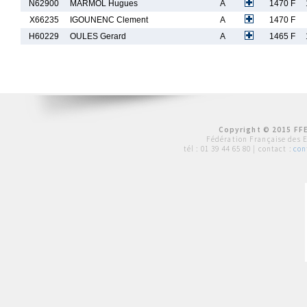
N62900
MARMOL Hugues
A
1470 F
X66235
IGOUNENC Clement
A
1470 F
H60229
OULES Gerard
A
1465 F
Copyright © 2015 FFE
Fédération Française des 
tél :
01 39 44 65 80
| contact :
con