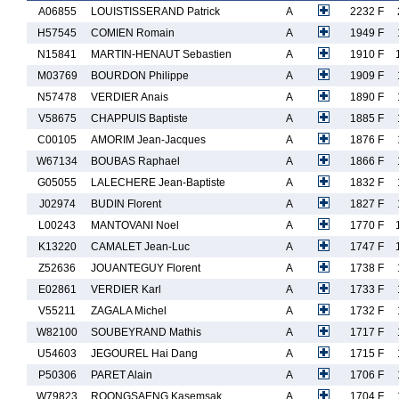
A06855
LOUISTISSERAND Patrick
A
2232 F
H57545
COMIEN Romain
A
1949 F
N15841
MARTIN-HENAUT Sebastien
A
1910 F
M03769
BOURDON Philippe
A
1909 F
N57478
VERDIER Anais
A
1890 F
V58675
CHAPPUIS Baptiste
A
1885 F
C00105
AMORIM Jean-Jacques
A
1876 F
W67134
BOUBAS Raphael
A
1866 F
G05055
LALECHERE Jean-Baptiste
A
1832 F
J02974
BUDIN Florent
A
1827 F
L00243
MANTOVANI Noel
A
1770 F
K13220
CAMALET Jean-Luc
A
1747 F
Z52636
JOUANTEGUY Florent
A
1738 F
E02861
VERDIER Karl
A
1733 F
V55211
ZAGALA Michel
A
1732 F
W82100
SOUBEYRAND Mathis
A
1717 F
U54603
JEGOUREL Hai Dang
A
1715 F
P50306
PARET Alain
A
1706 F
W79823
ROONGSAENG Kasemsak
A
1704 F