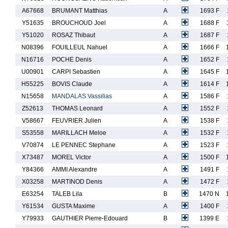
A67668
BRUMANT Matthias
A
1693 F
Y51635
BROUCHOUD Joel
A
1688 F
Y51020
ROSAZ Thibaut
A
1687 F
N08396
FOUILLEUL Nahuel
A
1666 F
N16716
POCHE Denis
A
1652 F
U00901
CARPI Sebastien
A
1645 F
H55225
BOVIS Claude
A
1614 F
N15658
MANDALAS Vassilias
A
1586 F
Z52613
THOMAS Leonard
A
1552 F
V58667
FEUVRIER Julien
A
1538 F
S53558
MARILLACH Meloe
A
1532 F
V70874
LE PENNEC Stephane
A
1523 F
X73487
MOREL Victor
A
1500 F
Y84366
AMMI Alexandre
A
1491 F
X03258
MARTINOD Denis
A
1472 F
E63254
TALEB Lila
B
1470 N
Y61534
GUSTA Maxime
A
1400 F
Y79933
GAUTHIER Pierre-Edouard
B
1399 E