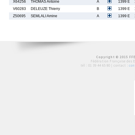
X64256
THOMAS Antoine
A
1399 E
V60283
DELEUZE Thierry
B
1399 E
Z50695
SEMLALI Amine
A
1399 E
Copyright © 2015 FFE
Fédération Française des 
tél :
01 39 44 65 80
| contact :
con