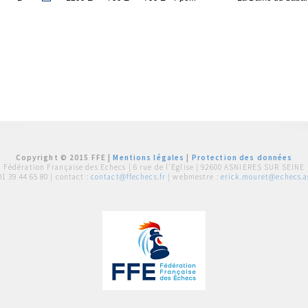
Copyright © 2015 FFE |
Mentions légales
|
Protection des données
Fédération Française des Echecs |
6 rue de l'Eglise | 92600 ASNIERES SUR SEINE
01 39 44 65 80
| contact :
contact@ffechecs.fr
| webmestre :
erick.mouret@echecs.as