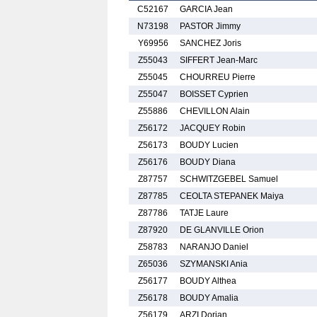
C52167
GARCIA Jean
N73198
PASTOR Jimmy
Y69956
SANCHEZ Joris
Z55043
SIFFERT Jean-Marc
Z55045
CHOURREU Pierre
Z55047
BOISSET Cyprien
Z55886
CHEVILLON Alain
Z56172
JACQUEY Robin
Z56173
BOUDY Lucien
Z56176
BOUDY Diana
Z87757
SCHWITZGEBEL Samuel
Z87785
CEOLTA STEPANEK Maiya
Z87786
TATJE Laure
Z87920
DE GLANVILLE Orion
Z58783
NARANJO Daniel
Z65036
SZYMANSKI Ania
Z56177
BOUDY Althea
Z56178
BOUDY Amalia
Z56179
ARZI Dorian