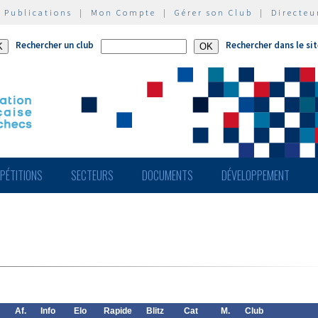
|
Publications
|
Mon Compte
|
Gérer son Club
|
Directeu
Rechercher un club
Rechercher dans le si
PÉTITIONS
SECTEURS
DOCUMENTS
DÉVELOPPEMENT
Af.
Info
Elo
Rapide
Blitz
Cat
M.
Club