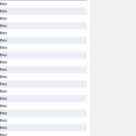
thes
thes
thes
thes
thes
thes
thes
thes
thes
thes
thes
thes
thes
thes
thes
thes
thes
thes
thes