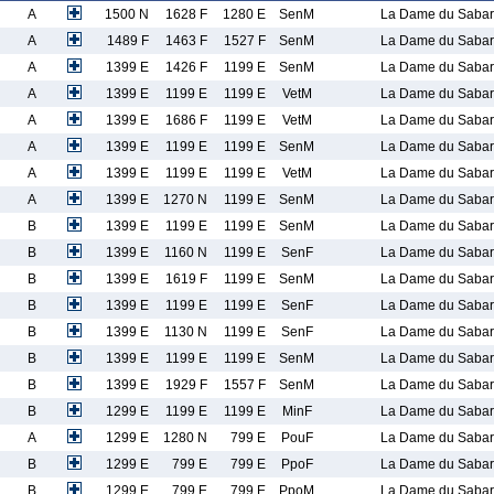
A
1500 N
1628 F
1280 E
SenM
La Dame du Sabar
A
1489 F
1463 F
1527 F
SenM
La Dame du Sabar
A
1399 E
1426 F
1199 E
SenM
La Dame du Sabar
A
1399 E
1199 E
1199 E
VetM
La Dame du Sabar
A
1399 E
1686 F
1199 E
VetM
La Dame du Sabar
A
1399 E
1199 E
1199 E
SenM
La Dame du Sabar
A
1399 E
1199 E
1199 E
VetM
La Dame du Sabar
A
1399 E
1270 N
1199 E
SenM
La Dame du Sabar
B
1399 E
1199 E
1199 E
SenM
La Dame du Sabar
B
1399 E
1160 N
1199 E
SenF
La Dame du Sabar
B
1399 E
1619 F
1199 E
SenM
La Dame du Sabar
B
1399 E
1199 E
1199 E
SenF
La Dame du Sabar
B
1399 E
1130 N
1199 E
SenF
La Dame du Sabar
B
1399 E
1199 E
1199 E
SenM
La Dame du Sabar
B
1399 E
1929 F
1557 F
SenM
La Dame du Sabar
B
1299 E
1199 E
1199 E
MinF
La Dame du Sabar
A
1299 E
1280 N
799 E
PouF
La Dame du Sabar
B
1299 E
799 E
799 E
PpoF
La Dame du Sabar
B
1299 E
799 E
799 E
PpoM
La Dame du Sabar